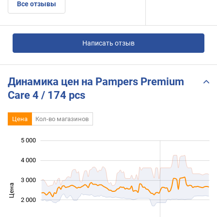
Все отзывы
Написать отзыв
Динамика цен на Pampers Premium
Care 4 / 174 pcs
Цена
Кол-во магазинов
5 000
 000
 000
 000
4 000
3 000
Цена
1 000
2 000