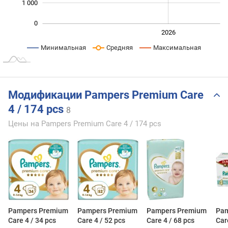
1 000
0
2024
2025
2028
2026
L
Минимальная
Средняя
Максимальная
Модификации Pampers Premium Care
4 / 174 pcs
8
Цены на Pampers Premium Care 4 / 174 pcs
Pampers Premium
Pampers Premium
Pampers Premium
Pam
Care 4 / 34 pcs
Care 4 / 52 pcs
Care 4 / 68 pcs
Car