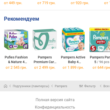
от 449 грн.
от 719 грн.
от 920 грн.
от 
Рекомендуем
Pufies Fashion
Pampers
Pampers Active
Pampers Pan
& Nature 4
Premium Care
Baby 4
5
/ 96 pcs
/ 162 pcs
4
/ 168 pcs
/ 180 pcs
от
2 545 грн.
от
2 499 грн.
от
1 899 грн.
от
644 грн
Подгузники (памперсы)
Pampers
Фильтр
Все
Полная версия сайта
Конфиденциальность