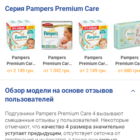
Серия Pampers Premium Care
Pampers
Pampers
Pampers
Pampers
Premium Care
Premium Care
Premium Care
Premium Ca
3
/ 216 pcs
1
/ 94 pcs
4
/ 188 pcs
Pants 5
от
2 149 грн.
от
1 042 грн.
от
2 149 грн.
от
680 грн
/ 34 pcs
Обзор модели на основе отзывов
пользователей
Подгузники Pampers Premium Care 4 вызывают
смешанные отзывы у пользователей. Некоторые
отмечают, что
качество 4 размера значительно
уступает предыдущим
, отсутствует сеточка от
протекания и индикатор, а также они
сильно