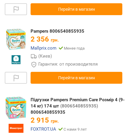
Перейти в магазин
Pampers 8006540855935
2 356
грн.
Mallprix.com
Менее года
(Киев)
Гарантия: от производителя
Перейти в магазин
Підгузки Pampers Premium Care Розмір 4 (9-
14 кг) 174 шт
(8006540855935)
8006540855935
2 915
грн.
FOXTROT.UA
С нами 9 лет