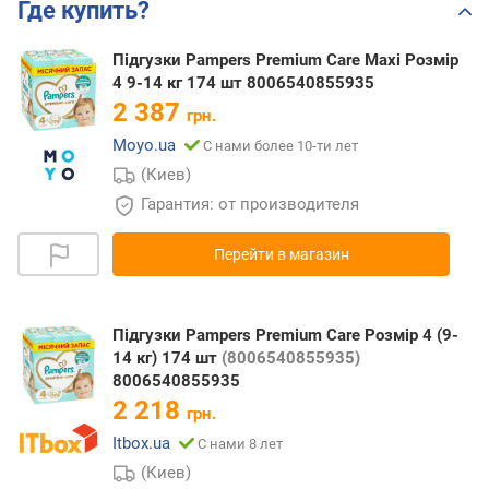
Где купить?
Підгузки Pampers Premium Care Maxi Розмір
4 9-14 кг 174 шт 8006540855935
2 387
грн.
Moyo.ua
С нами более 10-ти лет
(Киев)
Гарантия: от производителя
Перейти в магазин
Підгузки Pampers Premium Care Розмір 4 (9-
14 кг) 174 шт
(8006540855935)
8006540855935
2 218
грн.
Itbox.ua
С нами 8 лет
(Киев)