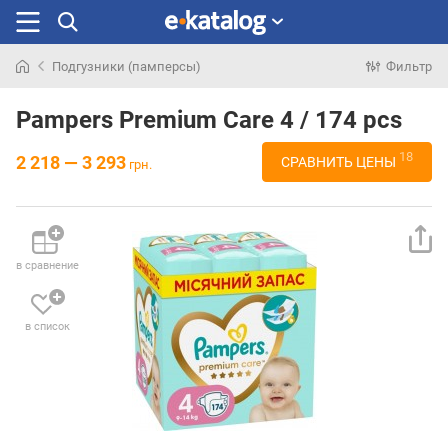
Подгузники (памперсы)
Фильтр
Искали
раньше
Pampers Premium Care 4 / 174 pcs
18
2 218 — 3 293
СРАВНИТЬ ЦЕНЫ
грн.
в сравнение
в список