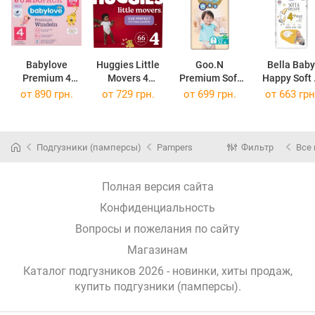
Babylove
Huggies Little
Goo.N
Bella Baby
Premium 4
Movers 4
Premium Soft
Happy Soft
/ 84 pcs
/ 66 pcs
Diapers L
Delicate Ma
от
890 грн.
от
729 грн.
от
699 грн.
от
663 грн
/ 52 pcs
4+
/ 56 pc
Подгузники (памперсы)
Pampers
Фильтр
Все
Полная версия сайта
Конфиденциальность
Вопросы и пожелания по сайту
Магазинам
Каталог подгузников 2026 - новинки, хиты продаж,
купить подгузники (памперсы)
.