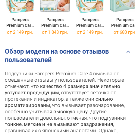
Pampers
Pampers
Pampers
Pampers
Premium Care
Premium Care
Premium Care
Premium Ca
3
/ 216 pcs
1
/ 94 pcs
4
/ 188 pcs
Pants 5
от
2 149 грн.
от
1 043 грн.
от
2 149 грн.
от
680 грн
/ 34 pcs
Обзор модели на основе отзывов
пользователей
Подгузники Pampers Premium Care 4 вызывают
смешанные отзывы у пользователей. Некоторые
отмечают, что
качество 4 размера значительно
уступает предыдущим
, отсутствует сеточка от
протекания и индикатор, а также они
сильно
ароматизированы
, что вызывает разочарование,
особенно учитывая
высокую цену
. Другие
пользователи довольны, отмечая, что подгузники
тонкие, мягкие и не вызывают раздражения
,
сравнивая их с японскими аналогами. Однако,