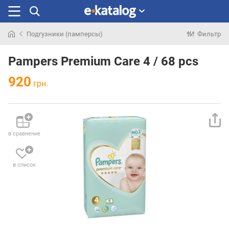
Подгузники (памперсы)
Фильтр
Искали
раньше
Pampers Premium Care 4 / 68 pcs
920
грн.
в сравнение
в список