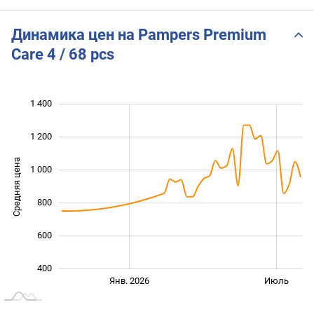
Динамика цен на Pampers Premium
Care 4 / 68 pcs
1 400
 600
200
0
1 200
Средняя цена
1 000
1 000
800
600
400
Янв. 2027
Июль
Янв. 2026
Июль
L