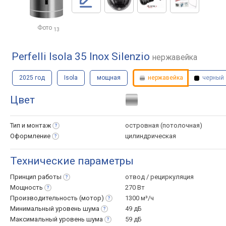
Фото
13
Perfelli Isola 35 Inox Silenzio
нержавейка
2025 год
Isola
мощная
нержавейка
черный
Цвет
Тип и
монтаж
островная (потолочная)
Оформление
цилиндрическая
Технические параметры
Принцип
работы
отвод / рециркуляция
Мощность
270 Вт
Производительность
(мотор)
1300 м³/ч
Минимальный уровень
шума
49 дБ
Максимальный уровень
шума
59 дБ