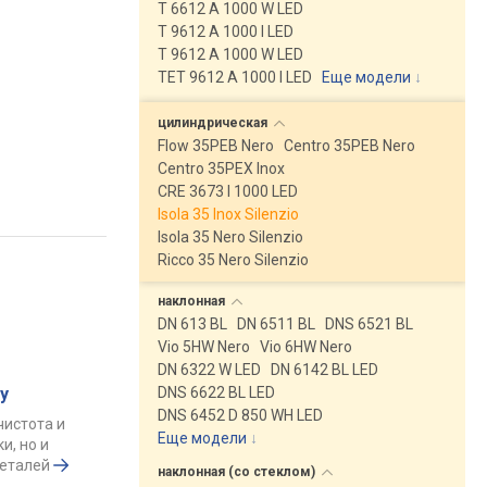
T 6612 A 1000 W LED
T 9612 A 1000 I LED
T 9612 A 1000 W LED
TET 9612 A 1000 I LED
Еще модели
↓
цилиндрическая
Flow 35PEB Nero
Centro 35PEB Nero
Centro 35PEX Inox
CRE 3673 I 1000 LED
Isola 35 Inox Silenzio
Isola 35 Nero Silenzio
Ricco 35 Nero Silenzio
наклонная
DN 613 BL
DN 6511 BL
DNS 6521 BL
Vio 5HW Nero
Vio 6HW Nero
DN 6322 W LED
DN 6142 BL LED
у
DNS 6622 BL LED
DNS 6452 D 850 WH LED
чистота и
Еще модели
↓
и, но и
деталей
наклонная (со
стеклом)