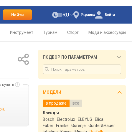
RU
Найти
Украина
Войти
о
Инструмент
Туризм
Спорт
Мода и аксессуары
ПОДБОР ПО ПАРАМЕТРАМ
к купить
МОДЕЛИ
в продаже
все
рн.
Бренды
Bosch
Electrolux
ELEYUS
Elica
Faber
Franke
Gorenje
Gunter&Hauer
Interline
Kaiser
Minola
Perfelli