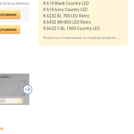
K 614 Black Country LED
a 35 Inox Silenzio
K 614 Ivory Country LED
дложения
K 6232 BL 700 LED Retro
K 6432 WH 850 LED Retro
K 6622 C BL 1000 Country LED
дложения
Вопросы и пожелания по подбору модели →
Elica Elite 26 IX/A/60
Elica Sweet
н.
от 5 337 грн.
от 37 268 грн.