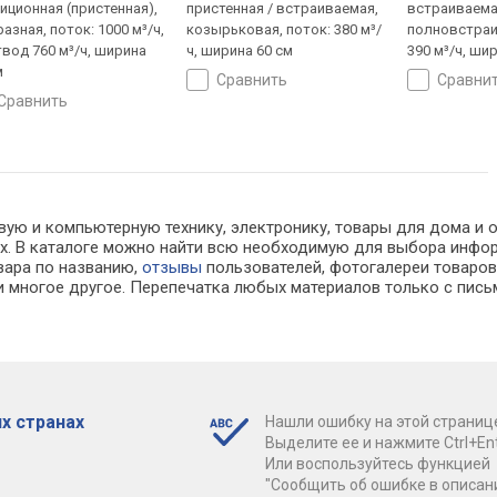
иционная (пристенная),
пристенная / встраиваемая,
встраиваема
разная, поток: 1000 м³/ч,
козырьковая, поток: 380 м³/
полновстраи
твод 760 м³/ч, ширина
ч, ширина 60 см
390 м³/ч, ши
м
сравнить
сравни
сравнить
ую и компьютерную технику, электронику, товары для дома и офи
инах. В каталоге можно найти всю необходимую для выбора ин
овара по названию,
отзывы
пользователей, фотогалереи товаров,
 многое другое. Перепечатка любых материалов только с пись
х странах
Нашли ошибку на этой страниц
Выделите ее и нажмите Ctrl+Ent
Или воспользуйтесь функцией
"Сообщить об ошибке в описан