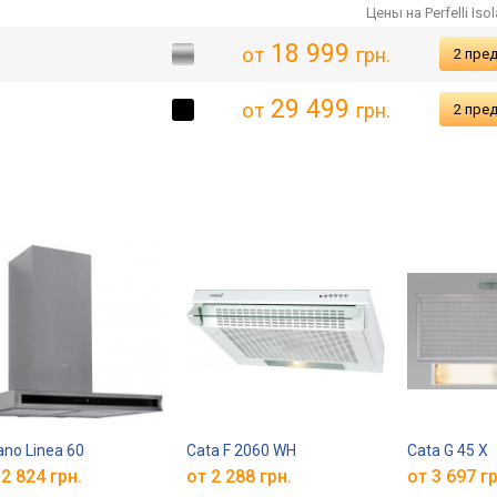
Цены на Perfelli Isol
18 999
от
грн.
2 пре
29 499
от
грн.
2 пре
ano Linea 60
Cata F 2060 WH
Cata G 45 X
2 824 грн.
от 2 288 грн.
от 3 697 гр