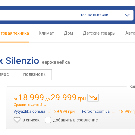
только вытяжки
товая техника
Климат
Дом
Детские товары
Авт
ox Silenzio
нержавейка
ПРОС
ПОЛЕЗНОЕ
3
Ка
18 999
29 999
грн.
от
до
Сравнить цены
→
2
Vytyazhka.com.ua
→
29 999 грн.
Foroom.com.ua
→
18 999 г
в список
добавить в сравнение