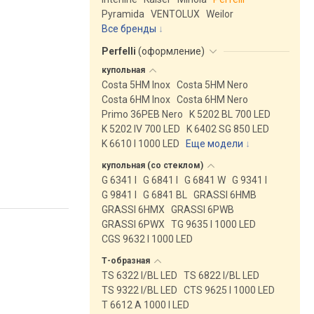
Pyramida
VENTOLUX
Weilor
Все бренды
Perfelli
(
оформление
)
купольная
Costa 5HM Inox
Costa 5HM Nero
Costa 6HM Inox
Costa 6HM Nero
Primo 36PEB Nero
K 5202 BL 700 LED
K 5202 IV 700 LED
K 6402 SG 850 LED
K 6610 I 1000 LED
Еще модели
↓
купольная (со
стеклом)
G 6341 I
G 6841 I
G 6841 W
G 9341 I
G 9841 I
G 6841 BL
GRASSI 6HMB
GRASSI 6HMX
GRASSI 6PWB
GRASSI 6PWX
TG 9635 I 1000 LED
CGS 9632 I 1000 LED
Т-образная
TS 6322 I/BL LED
TS 6822 I/BL LED
TS 9322 I/BL LED
CTS 9625 I 1000 LED
T 6612 A 1000 I LED