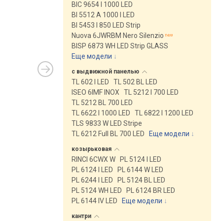
BIC 9654 I 1000 LED
BI 5512 A 1000 I LED
BI 5453 I 850 LED Strip
Nuova 6JWRBM Nero Silenzio
BISP 6873 WH LED Strip GLASS
Еще модели
↓
с выдвижной
панелью
TL 602 I LED
TL 502 BL LED
ISEO 6IMF INOX
TL 5212 I 700 LED
TL 5212 BL 700 LED
TL 6622 I 1000 LED
TL 6822 I 1200 LED
TLS 9833 W LED Stripe
TL 6212 Full BL 700 LED
Еще модели
↓
козырьковая
RINCI 6CWX W
PL 5124 I LED
PL 6124 I LED
PL 6144 W LED
PL 6244 I LED
PL 5124 BL LED
PL 5124 WH LED
PL 6124 BR LED
PL 6144 IV LED
Еще модели
↓
кантри