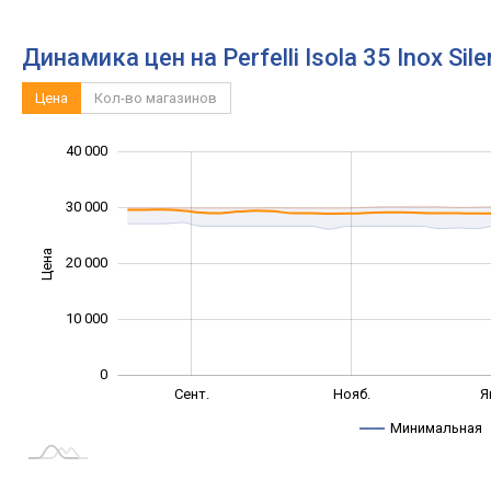
Динамика цен на Perfelli Isola 35 Inox Sil
Цена
Кол-во магазинов
-10 000
-20 000
50 000
-5 000
5 000
40 000
30 000
Цена
20 000
10 000
10 000
0
Июль
Сент.
Сент.
Нояб.
Я
L
Минимальная