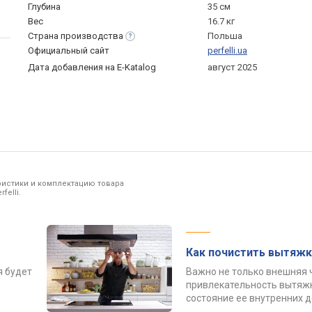
Глубина
35 см
Вес
16.7 кг
Страна
производства
Польша
Официальный сайт
perfelli.ua
Дата добавления на E-Katalog
август 2025
ристики и комплектацию товара
felli.
Как почистить вытяжк
я будет
Важно не только внешняя 
привлекательность вытяжк
состояние ее внутренних 