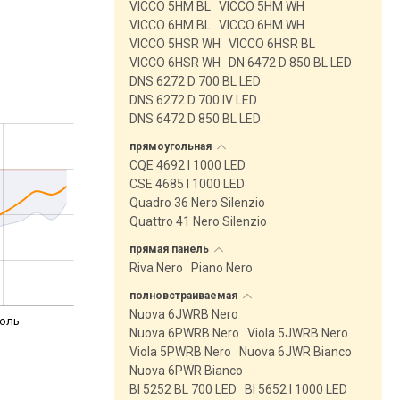
VICCO 5HM BL
VICCO 5HM WH
VICCO 6HM BL
VICCO 6HM WH
VICCO 5HSR WH
VICCO 6HSR BL
VICCO 6HSR WH
DN 6472 D 850 BL LED
DNS 6272 D 700 BL LED
DNS 6272 D 700 IV LED
DNS 6472 D 850 BL LED
прямоугольная
CQE 4692 I 1000 LED
CSE 4685 I 1000 LED
Quadro 36 Nero Silenzio
Quattro 41 Nero Silenzio
прямая
панель
Riva Nero
Piano Nero
полновстраиваемая
Nuova 6JWRB Nero
юль
Nuova 6PWRB Nero
Viola 5JWRB Nero
Viola 5PWRB Nero
Nuova 6JWR Bianco
Nuova 6PWR Bianco
BI 5252 BL 700 LED
BI 5652 I 1000 LED