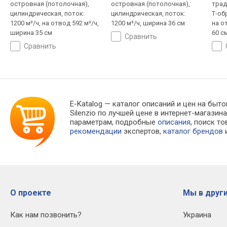
островная (потолочная),
островная (потолочная),
трад
цилиндрическая, поток:
цилиндрическая, поток:
Т-об
1200 м³/ч, на отвод 592 м³/ч,
1200 м³/ч, ширина 36 см
на о
ширина 35 см
60 с
сравнить
сравнить
E-Katalog
— каталог описаний и цен на бытов
Silenzio по лучшей цене в интернет-магаз
параметрам, подробные
описания
, поиск т
рекомендации
экспертов,
каталог брендов
и
О проекте
Мы в други
Как нам позвонить?
Украина