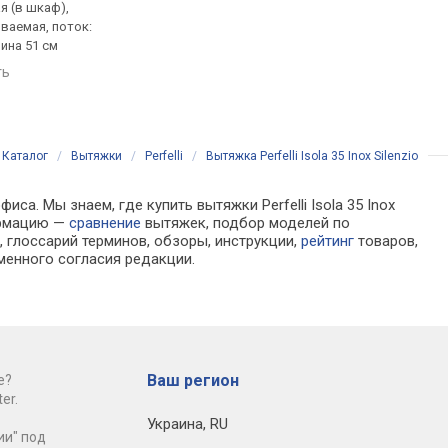
я (в шкаф),
встраиваемая (в шкаф), с
традиционная (прист
ваемая, поток:
выдвижной панелью, поток:
купольная, поток: 700
рина 51 см
900 м³/ч, на отвод 480 м³/ч,
ширина 85 см
ширина 59.8 см
ть
сравнить
сравнить
Каталог
/
Вытяжки
/
Perfelli
/
Вытяжка Perfelli Isola 35 Inox Silenzio
са. Мы знаем, где купить вытяжки Perfelli Isola 35 Inox
формацию —
сравнение
вытяжек, подбор моделей по
 глоссарий терминов, обзоры, инструкции,
рейтинг
товаров,
менного согласия редакции.
Ваш регион
е?
er.
Украина
,
RU
ии" под