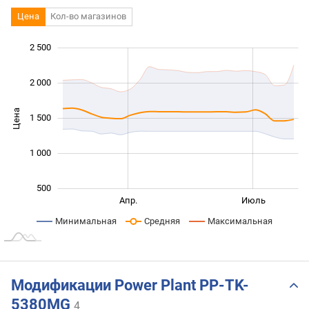
Цена
Кол-во магазинов
2 500
 000
-500
0
2 000
Цена
1 500
1 000
1 000
500
Янв. 2026
Март
Окт.
Апр.
Июль
L
Минимальная
Средняя
Максимальная
Модификации Power Plant PP-TK-
5380MG
4