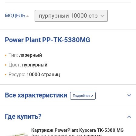
желтый
МОДЕЛЬ
4
10000 стр
черный
10000 стр
черный
Power Plant PP-TK-5380MG
13000 стр
Тип:
лазерный
Цвет:
пурпурный
Ресурс:
10000 страниц
Все характеристики
Подробнее
Где купить?
Картридж PowerPlant Kyocera TK-5380 MG