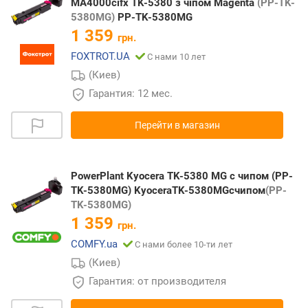
MA4000cifx TK-5380 з чіпом Magenta
(PP-TK-
5380MG)
PP-TK-5380MG
1 359
грн.
FOXTROT.UA
С нами 10 лет
(Киев)
Гарантия: 12 мес.
Перейти в магазин
PowerPlant Kyocera TK-5380 MG с чипом (PP-
TK-5380MG) KyoceraTK-5380MGсчипом
(PP-
TK-5380MG)
1 359
грн.
COMFY.ua
С нами более 10-ти лет
(Киев)
Гарантия: от производителя