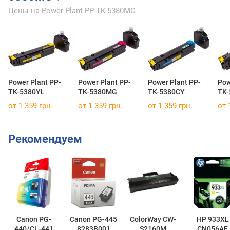
Цены на Power Plant PP-TK-5380MG
Power Plant PP-
Power Plant PP-
Power Plant PP-
Pow
TK-5380YL
TK-5380MG
TK-5380CY
TK-
от 1 359 грн.
от 1 359 грн.
от 1 359 грн.
от 
Рекомендуем
Canon PG-
Canon PG-445
ColorWay CW-
HP 933XL
440/CL-441
8283B001
S2160M
CN056AE