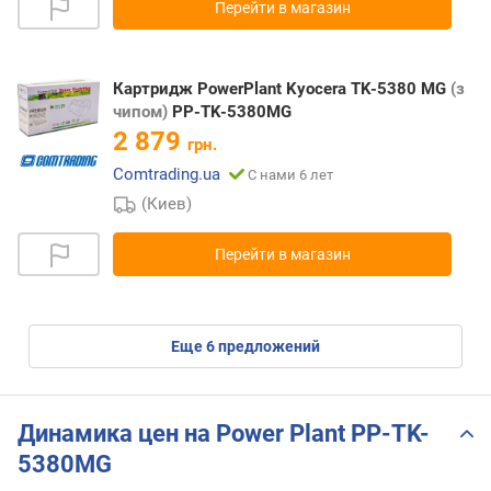
Перейти в магазин
Картридж PowerPlant Kyocera TK-5380 MG
(з
чипом)
PP-TK-5380MG
2 879
грн.
Comtrading.ua
С нами 6 лет
(Киев)
Перейти в магазин
eще
6
предложений
Динамика цен на Power Plant PP-TK-
5380MG