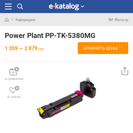
Картриджи
Фильтр
Искали
раньше
Power Plant PP-TK-5380MG
11
1 359 — 2 879
СРАВНИТЬ ЦЕНЫ
грн.
в сравнение
в список