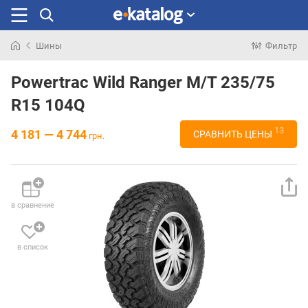
Шины
Фильтр
Искали
раньше
Powertrac Wild Ranger M/T 235/75
R15 104Q
13
4 181 — 4 744
СРАВНИТЬ ЦЕНЫ
грн.
в сравнение
в список