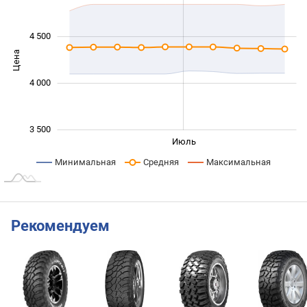
4 500
Цена
3 600
4 000
3 500
Июнь
Сент.
Май
Авг.
Июль
L
Минимальная
Средняя
Максимальная
Рекомендуем