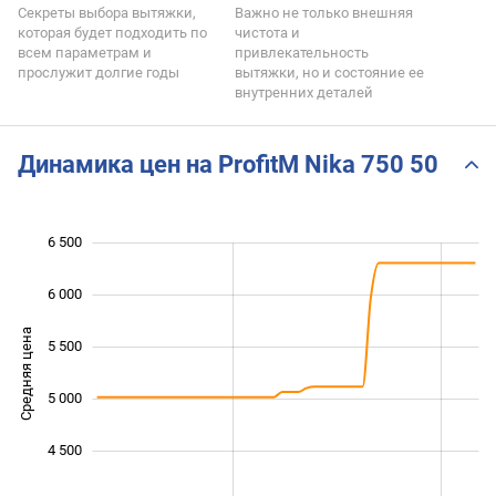
Секреты выбора вытяжки,
Важно не только внешняя
которая будет подходить по
чистота и
всем параметрам и
привлекательность
прослужит долгие годы
вытяжки, но и состояние ее
внутренних деталей
Динамика цен на ProfitM Nika 750 50
6 500
 000
 500
 000
 500
6 000
Средняя цена
5 500
4 000
5 000
4 500