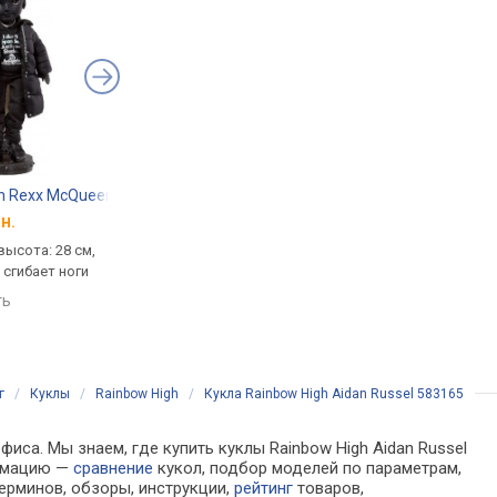
h Rexx McQueen 583080
Monster High Collectible Bianca Barclay JDR71
Mattel Ron Weasley
н.
от 1 599 грн.
от 1 599 грн.
высота: 28 см,
колекционная, возраст: 6+,
возраст: 6+, высота: 
 сгибает ноги
высота: 29 см, сгибает руки,
сгибает руки, сгибает
сгибает ноги
ть
сравнить
сравнить
г
/
Куклы
/
Rainbow High
/
Кукла Rainbow High Aidan Russel 583165
иса. Мы знаем, где купить куклы Rainbow High Aidan Russel
ормацию —
сравнение
кукол, подбор моделей по параметрам,
ерминов, обзоры, инструкции,
рейтинг
товаров,