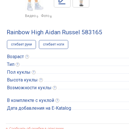
Видео
Фото
9
8
Rainbow High Aidan Russel 583165
сгибает руки
сгибает ноги
Возраст
Тип
Пол
куклы
Высота
куклы
Возможности
куклы
В комплекте с
куклой
Дата добавления на E-Katalog
Сообщить об ошибке в описании