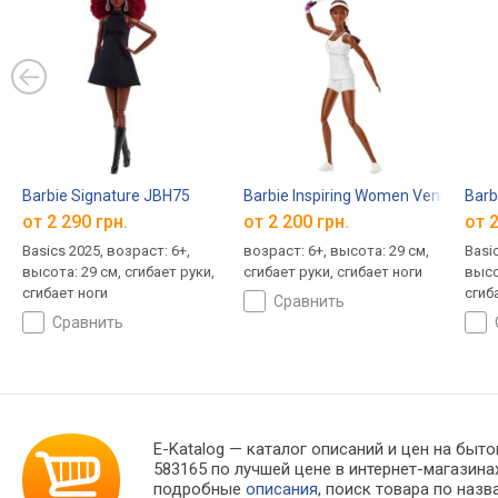
Barbie Signature JBH75
Barbie Inspiring Women Venus Will
Barb
от 2 290 грн.
от 2 200 грн.
от 2
Basics 2025, возраст: 6+,
возраст: 6+, высота: 29 см,
Basic
высота: 29 см, сгибает руки,
сгибает руки, сгибает ноги
высо
сгибает ноги
сгиб
сравнить
сравнить
E-Katalog
— каталог описаний и цен на бытов
583165 по лучшей цене в интернет-магази
подробные
описания
, поиск товара по наз