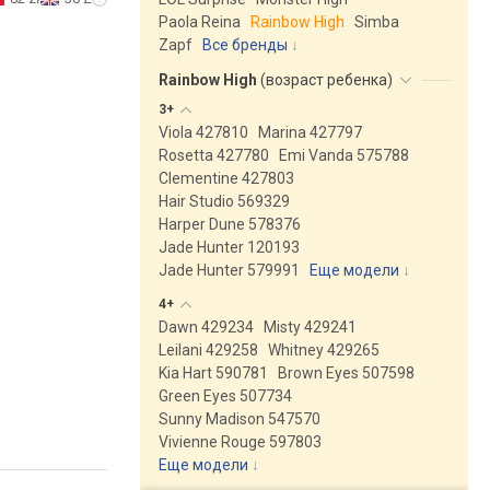
Paola Reina
Rainbow High
Simba
Zapf
Все бренды
Rainbow High
(
возраст ребенка
)
3+
Viola 427810
Marina 427797
Rosetta 427780
Emi Vanda 575788
Clementine 427803
Hair Studio 569329
Harper Dune 578376
Jade Hunter 120193
Jade Hunter 579991
Еще модели
↓
4+
Dawn 429234
Misty 429241
Leilani 429258
Whitney 429265
Kia Hart 590781
Brown Eyes 507598
Green Eyes 507734
Sunny Madison 547570
Vivienne Rouge 597803
Еще модели
↓