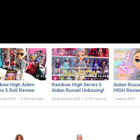
bow High Aiden
Rainbow High Series 5
Aidan Russ
es 5 Doll Review
Aidan Russel Unboxing!
HIGH Re
реля 2023
6 559 просмотров
22 февраля 2023
5 731 просмотр
7 марта 2023