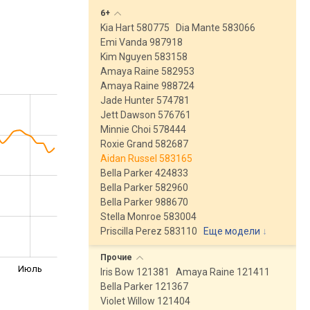
6+
Kia Hart 580775
Dia Mante 583066
Emi Vanda 987918
Kim Nguyen 583158
Amaya Raine 582953
Amaya Raine 988724
Jade Hunter 574781
Jett Dawson 576761
Minnie Choi 578444
Roxie Grand 582687
Aidan Russel 583165
Bella Parker 424833
Bella Parker 582960
Bella Parker 988670
Stella Monroe 583004
Priscilla Perez 583110
Еще модели
↓
Прочие
Июль
Iris Bow 121381
Amaya Raine 121411
Bella Parker 121367
Violet Willow 121404