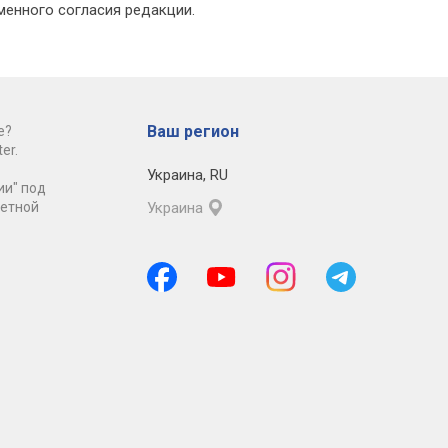
менного согласия редакции.
Ваш регион
е?
er.
Украина
,
RU
ии" под
ретной
Украина