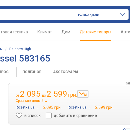
только куклы
товая техника
Климат
Дом
Детские товары
Авт
лы
/
Rainbow High
ssel 583165
ПРОС
ПОЛЕЗНОЕ
АКСЕССУАРЫ
Ка
2 095
2 599
грн.
от
до
Сравнить цены
→
2
Rozetka.ua
→
2 095 грн.
Rozetka.ua
→
2 599 грн.
в список
добавить в сравнение