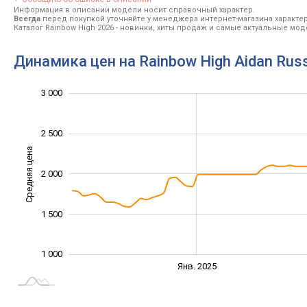
Информация в описании модели носит справочный характер.
Всегда
перед покупкой уточняйте у менеджера интернет-магазина характе
Каталог Rainbow High 2026
- новинки, хиты продаж и самые актуальные моде
Динамика цен на Rainbow High Aidan Rus
3 000
3 500
500
0
2 500
Средняя цена
2 000
1 000
1 500
1 000
Янв. 2027
Июль
Янв. 2025
L