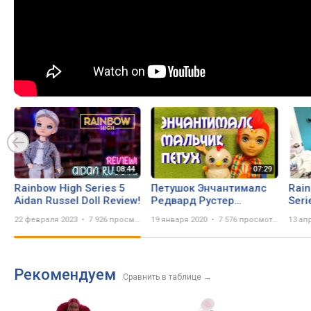
Rainbow High Series 5
Петушок Энчантималс
Rain
Aidan Russel Doll Review!
Редвард Рустер
Seri
Enchantimals Redward
22 февраля 2023
7 926 просмотров
19 января 2020
7 576 просмотров
13 ап
Rooster & Cluck
Рекомендуем
Сравнить в таблице
→