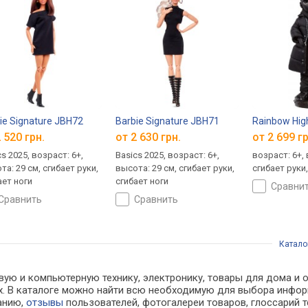
iams HRM49
ie Signature JBH72
Barbie Signature JBH71
Rainbow Hig
 520 грн.
от 2 630 грн.
от 2 699 гр
s 2025, возраст: 6+,
Basics 2025, возраст: 6+,
возраст: 6+, 
та: 29 см, сгибает руки,
высота: 29 см, сгибает руки,
сгибает руки,
ает ноги
сгибает ноги
сравни
сравнить
сравнить
Катало
ую и компьютерную технику, электронику, товары для дома и оф
нах. В каталоге можно найти всю необходимую для выбора инф
ванию,
отзывы
пользователей, фотогалереи товаров, глоссарий т