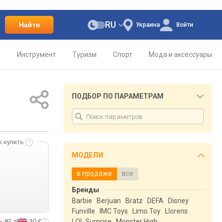
RU
Найти
Украина
Войти
о
Инструмент
Туризм
Спорт
Мода и аксессуары
ПОДБОР ПО ПАРАМЕТРАМ
к купить
МОДЕЛИ
в продаже
все
Бренды
Barbie
Berjuan
Bratz
DEFA
Disney
Funville
IMC Toys
Limo Toy
Llorens
82 zł
30 £
LOL Surprise
Monster High