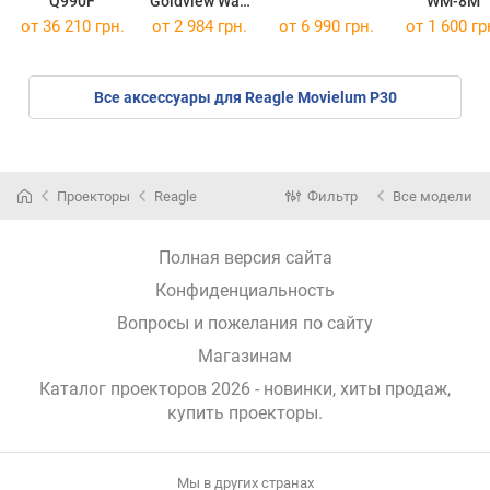
Q990F
Goldview Wall
WM-8M
Screen 4:3
от 36 210 грн.
от
2 984 грн.
от 6 990 грн.
от 1 600 гр
203x153
Все аксессуары для Reagle Movielum P30
Проекторы
Reagle
Фильтр
Все модели
Полная версия сайта
Конфиденциальность
Вопросы и пожелания по сайту
Магазинам
Каталог проекторов 2026 - новинки, хиты продаж,
купить проекторы
.
Мы в других странах