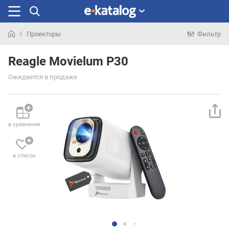
Проекторы
Фильтр
Искали
раньше
Reagle Movielum P30
Ожидается в продаже
в сравнение
в список