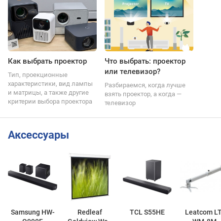
Как выбрать проектор
Что выбрать: проектор
или телевизор?
Тип, проекционные
характеристики, вид лампы
Разбираемся, когда лучше
и матрицы, а также другие
взять проектор, а когда —
критерии выбора проектора
телевизор
Аксессуары
Samsung HW-
Redleaf
TCL S55HE
Leatcom LT