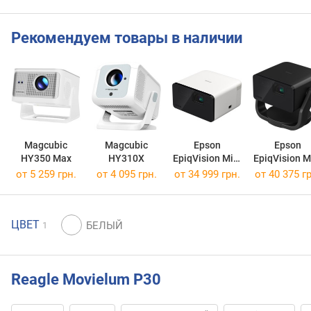
Рекомендуем товары в наличии
Magcubic
Magcubic
Epson
Epson
HY350 Max
HY310X
EpiqVision Mini
EpiqVision M
EF-21
EF-22
от 5 259 грн.
от 4 095 грн.
от 34 999 грн.
от 40 375 гр
ЦВЕТ
1
Reagle Movielum P30