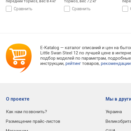
передний тормоз, вес 8.4 кг
тормоз, вес 7.2 кг
пере
сравнить
сравнить
E-Katalog
— каталог описаний и цен на быто
Little Swan Steel 12 по лучшей цене в инт
подбор моделей по параметрам, подробны
инструкции,
рейтинг
товаров,
рекомендации
О проекте
Мы в други
Как нам позвонить?
Украина
Размещение прайс-листов
Великобрит