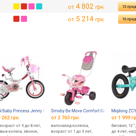
4 802
от
грн.
13 пре
5 214
от
грн.
16 пре
l Baby Princess Jenny Girl Steel 18
Smoby Be Move Comfort Girl
Miqilong ZC
 262 грн.
от 2 763 грн.
от 1 999 гр
 возраст от 5 до 8 лет,
велосипед-коляска,
беговел, 12 "
вые колеса, звонок,
возраст от 1 до 3 лет,
до 4 лет, наг