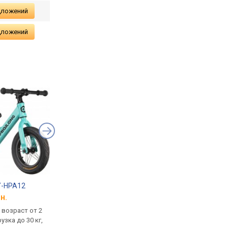
дложений
дложений
Y-HPA12
Qplay Nova Max
Bimbo Bike 12
н.
от 5 690 грн.
от 1 132 грн.
, возраст от 2
велосипед-коляска,
беговел, 12 ", возрас
рузка до 30 кг,
складываемый, 9 ", возраст
до 4 лет, нагрузка до 