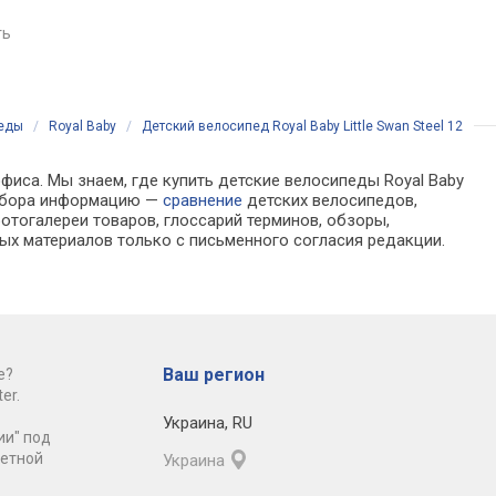
от 1 до 3 лет, нагрузка до
вес 3 кг
25 кг, родительская ручка,
ть
сравнить
поворотное сиденье,
сравнить
блокировка руля,
подстаканник, вес 9.7 кг
педы
/
Royal Baby
/
Детский велосипед Royal Baby Little Swan Steel 12
фиса. Мы знаем, где купить детские велосипеды Royal Baby
 выбора информацию —
сравнение
детских велосипедов,
отогалереи товаров, глоссарий терминов, обзоры,
ых материалов только с письменного согласия редакции.
Ваш регион
е?
er.
Украина
,
RU
ии" под
ретной
Украина