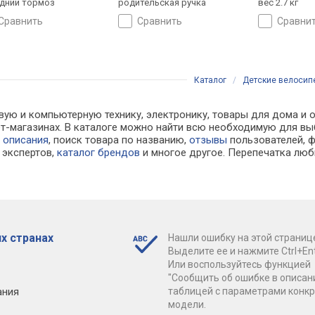
дний тормоз
родительская ручка
вес 2.7 кг
сравнить
сравнить
сравни
Каталог
/
Детские велоси
вую и компьютерную технику, электронику, товары для дома и о
ернет-магазинах. В каталоге можно найти всю необходимую для
е
описания
, поиск товара по названию,
отзывы
пользователей, ф
экспертов,
каталог брендов
и многое другое. Перепечатка люб
х странах
Нашли ошибку на этой страниц
Выделите ее и нажмите Ctrl+Ent
Или воспользуйтесь функцией
"Сообщить об ошибке в описан
ания
таблицей с параметрами конк
модели.