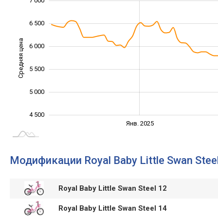
7 000
3 500
4 000
7 500
6 500
Средняя цена
6 000
4 500
5 500
5 000
4 500
Янв. 2027
Июль
Янв. 2025
L
Модификации Royal Baby Little Swan Stee
Royal Baby Little Swan Steel 12
Royal Baby Little Swan Steel 14