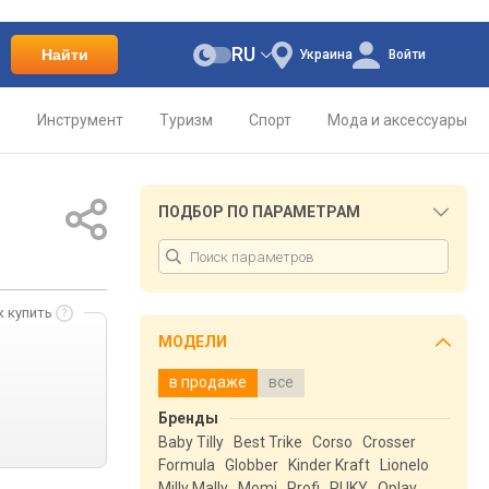
RU
Найти
Украина
Войти
о
Инструмент
Туризм
Спорт
Мода и аксессуары
ПОДБОР ПО ПАРАМЕТРАМ
к купить
МОДЕЛИ
в продаже
все
Бренды
Baby Tilly
Best Trike
Corso
Crosser
Formula
Globber
Kinder Kraft
Lionelo
Milly Mally
Momi
Profi
PUKY
Qplay