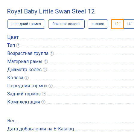
Royal Baby Little Swan Steel 12
передний тормоз
боковые колеса
звонок
12 "
14 "
Цвет
Тип
Возрастная
группа
Материал
рамы
Диаметр
колес
Колеса
Передний
тормоз
Задний
тормоз
Комплектация
Вес
Дата добавления на E-Katalog