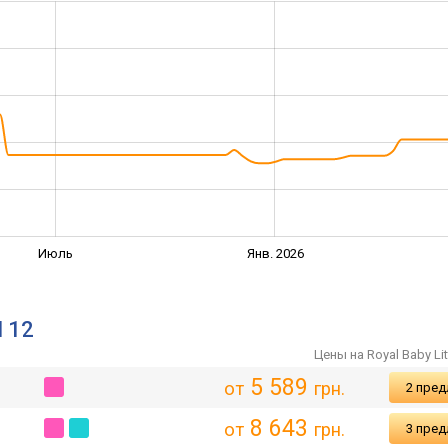
Июль
Янв. 2026
l 12
Цены на Royal Baby Lit
5 589
от
грн.
2 пре
8 643
от
грн.
3 пре