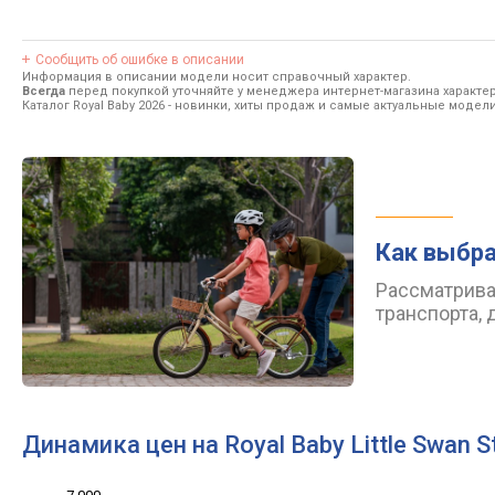
Сообщить об ошибке в описании
Информация в описании модели носит справочный характер.
Всегда
перед покупкой уточняйте у менеджера интернет-магазина характе
Каталог Royal Baby 2026
- новинки, хиты продаж и самые актуальные модели 
Как выбра
Рассматрива
транспорта, 
Динамика цен на Royal Baby Little Swan S