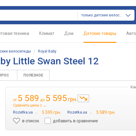
только детские велосипеды
товая техника
Климат
Дом
Детские товары
Авт
ские велосипеды
/
Royal Baby
by Little Swan Steel 12
ПРОС
ПОЛЕЗНОЕ
Ка
5 589
5 595
грн.
от
до
Сравнить цены
→
2
Rozetka.ua
→
5 595 грн.
Rozetka.ua
→
5 589 грн.
в список
добавить в сравнение