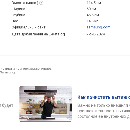
Высота
(макс.)
114.5 см
Ширина
60 см
Глубина
45.5 см
Вес
14.5 кг
Официальный сайт
samsung.com
Дата добавления на E-Katalog
июнь 2024
ристики и комплектацию товара
 Samsung.
Как почистить вытяжк
я будет
Важно не только внешняя 
привлекательность вытяжк
состояние ее внутренних 