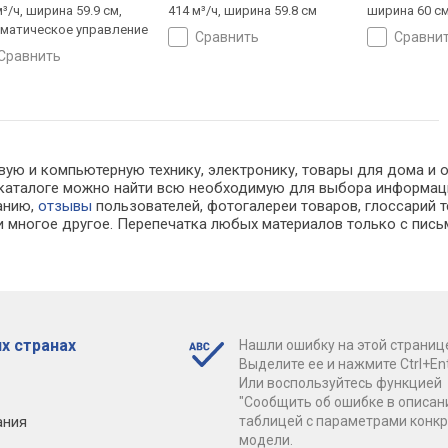
³/ч, ширина 59.9 см,
414 м³/ч, ширина 59.8 см
ширина 60 с
матическое управление
сравнить
сравни
сравнить
вую и компьютерную технику, электронику, товары для дома и 
 В каталоге можно найти всю необходимую для выбора информ
ванию,
отзывы
пользователей, фотогалереи товаров, глоссарий т
 многое другое. Перепечатка любых материалов только с пись
х странах
Нашли ошибку на этой страниц
Выделите ее и нажмите Ctrl+Ent
Или воспользуйтесь функцией
"Сообщить об ошибке в описан
ания
таблицей с параметрами конк
модели.