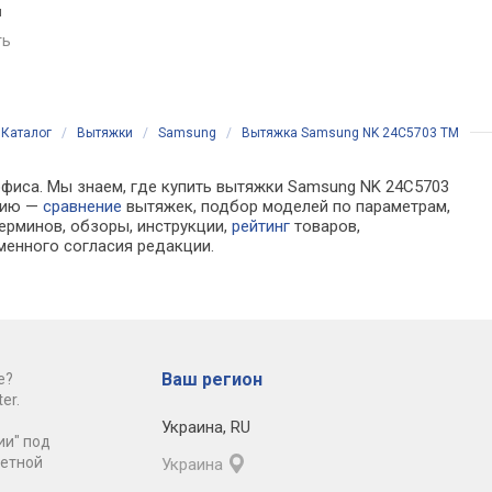
м
поток: на отвод 399 м³/ч,
ширина 60 см
ширина 59.8 см,
ть
сравнить
автоматическое управление
сравнить
Каталог
/
Вытяжки
/
Samsung
/
Вытяжка Samsung NK 24C5703 TM
офиса. Мы знаем, где купить вытяжки Samsung NK 24C5703
ацию —
сравнение
вытяжек, подбор моделей по параметрам,
ерминов, обзоры, инструкции,
рейтинг
товаров,
менного согласия редакции.
Ваш регион
е?
er.
Украина
,
RU
ии" под
ретной
Украина