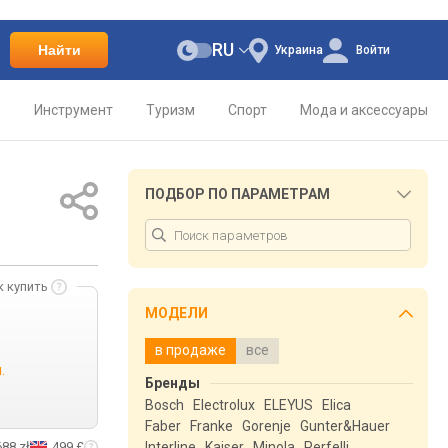
RU
Найти
Украина
Войти
о
Инструмент
Туризм
Спорт
Мода и аксессуары
ПОДБОР ПО ПАРАМЕТРАМ
к купить
МОДЕЛИ
в продаже
все
.
Бренды
Bosch
Electrolux
ELEYUS
Elica
Faber
Franke
Gorenje
Gunter&Hauer
688 zł
499 £
Interline
Kaiser
Minola
Perfelli