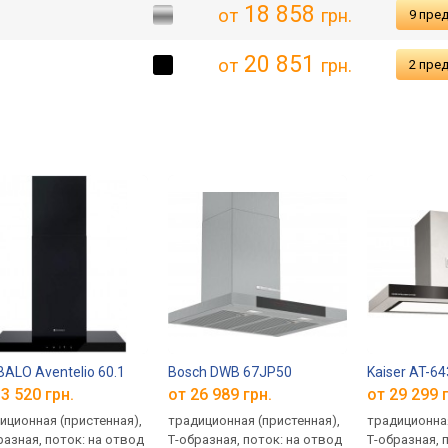
18 858
от
грн.
9 пре
20 851
от
грн.
2 пре
ALO Aventelio 60.1
Bosch DWB 67JP50
Kaiser AT-64
3 520 грн.
от 26 989 грн.
от 29 299 
иционная (пристенная),
традиционная (пристенная),
традиционная
разная, поток: на отвод
Т-образная, поток: на отвод
Т-образная, п