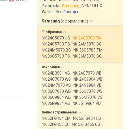
Pyramida
Samsung
VENTOLUX
Weilor
Все бренды
Samsung
(
оформление
)
Т-образная
NK 24C5070 US
NK 24C5703 TM
NK 24C5703 TS
NK 24M5070 BG
NK 24M5070 BS
NK 36C5703 TM
NK 36C5703 TS
NK 36M5070 BG
наклонная
NK 24B3501 VB
NK 24C7070 WB
NK 24C7070 WS
NK 24C9804 WB
NK 24M7070 VS
NK 24N9804 VB
NK 36C7070 WB
NK 36C7070 WS
NK 36C9804 WB
NK 36M7070 VS
NK 36N9804 VB
NK 36T9804 VD
полновстраиваемая
NK 52FG454 CM
NK 52FG454 CS
NK 52FG455 CC
NK 52FG455 CS