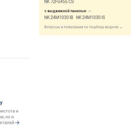
NK 72FG455 CS
с выдвижной
панелью
NK 24M1030 IB
NK 24M1030 IS
Вопросы и пожелания по подбору модели →
у
чистота и
и, но и
деталей