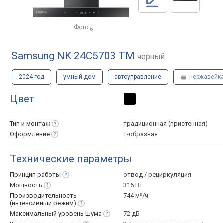
Фото
6
Samsung NK 24C5703 TM
черный
2024 год
умный дом
автоуправление
нержавейк
Цвет
Тип и
монтаж
традиционная (пристенная)
Оформление
Т-образная
Технические параметры
Принцип
работы
отвод / рециркуляция
Мощность
315 Вт
Производительность
744 м³/ч
(интенсивный
режим)
Максимальный уровень
шума
72 дБ