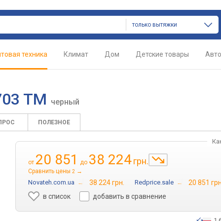
только вытяжки
товая техника
Климат
Дом
Детские товары
Авт
703 TM
черный
ПРОС
ПОЛЕЗНОЕ
Ка
20 851
38 224
грн.
от
до
Сравнить цены
→
2
Novateh.com.ua
→
38 224 грн.
Redprice.sale
→
20 851 грн
в список
добавить в сравнение
1 