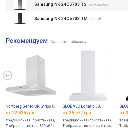
Samsung NK 24C5703 TS
нержавейка
Samsung NK 24C5703 TM
черный
Рекомендуем
Сравнить в таблице
→
Nortberg Sento OR Strips 60
GLOBALO Lonatio 60.1
GLOB
от 22 835 грн.
от 26 572 грн.
от 3
традиционная (пристенная),
традиционная (пристенная),
трад
Т-образная, поток: 850 м³/ч,
Т-образная, поток: на отвод
Т-об