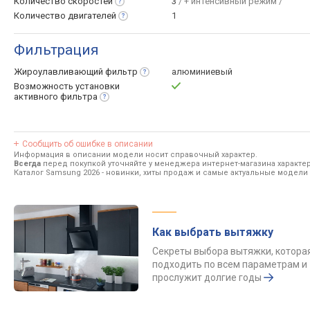
Количество
скоростей
3
/ + интенсивный режим /
Количество
двигателей
1
Фильтрация
Жироулавливающий
фильтр
алюминиевый
Возможность установки
активного
фильтра
Сообщить об ошибке в описании
Информация в описании модели носит справочный характер.
Всегда
перед покупкой уточняйте у менеджера интернет-магазина характе
Каталог Samsung 2026
- новинки, хиты продаж и самые актуальные модели
Как выбрать вытяжку
Секреты выбора вытяжки, котора
подходить по всем параметрам и
прослужит долгие годы