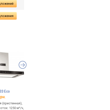
дложений
дложения
33 Eco
Bosch DWB67DN60
Haier I-Clean HATS
грн.
от 24 800 грн.
от 26 412 грн.
 (пристенная),
умная, традиционная
традиционная (прист
оток: 1250 м³/ч,
(пристенная), Т-образная,
Т-образная, поток: 59