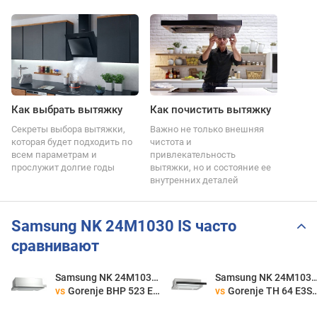
Как выбрать вытяжку
Как почистить вытяжку
Секреты выбора вытяжки,
Важно не только внешняя
которая будет подходить по
чистота и
всем параметрам и
привлекательность
прослужит долгие годы
вытяжки, но и состояние ее
внутренних деталей
Samsung NK 24M1030 IS часто
сравнивают
Samsung NK 24M1030 IS
Samsung NK 24M10
vs
Gorenje BHP 523 E10 X
vs
Gorenje TH 64 E3SGB