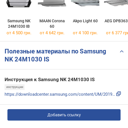
Samsung NK
MAAN Corona
Akpo Light 60
AEG DPB363
24M1030 IB
60
от 4 500 грн.
от 4 642 грн.
от 4 100 грн.
от 6 377 гр
Полезные материалы по Samsung
NK 24M1030 IS
Инструкция к Samsung NK 24M1030 IS
инструкции
https://downloadcenter.samsung.com/content/UM/201904/201904...
Добавить ссылку