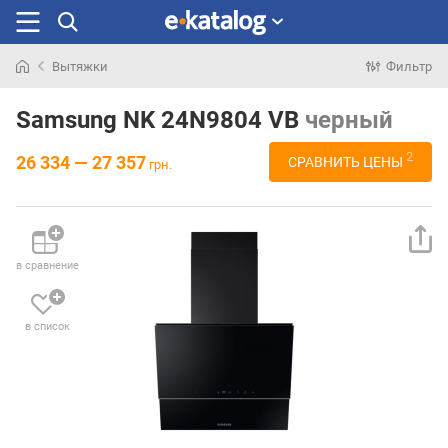
Вытяжки
Фильтр
Искали
раньше
Samsung NK 24N9804 VB
черный
2
26 334 — 27 357
СРАВНИТЬ ЦЕНЫ
грн.
в сравнение
в список