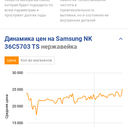
которая будет подходить по
чистота и
всем параметрам и
привлекательность
прослужит долгие годы
вытяжки, но и состояние ее
внутренних деталей
Динамика цен на Samsung NK
36C5703 TS
нержавейка
Цена
Кол-во магазинов
 000
 000
 000
 000
 000
0
30 000
25 000
Средняя цена
20 000
12 000
15 000