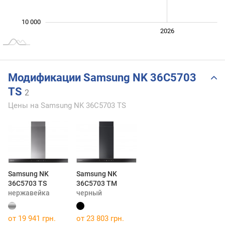
10 000
2024
2025
2028
2026
L
Модификации Samsung NK 36C5703
TS
2
Цены на Samsung NK 36C5703 TS
Samsung NK
Samsung NK
36C5703 TS
36C5703 TM
нержавейка
черный
от 19 941 грн.
от 23 803 грн.