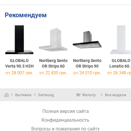
Рекомендуем
GLOBALO
Nortberg Sento
Nortberg Sento
GLOBALO
Verta 90.3 H2H
OR Strips 60
OR Strips 90
Lonatio 60.
от 28 007 грн.
от 22 835 грн.
от 24 010 грн.
от 26 348 гр
Вытяжки
Samsung
Фильтр
Все модели
Полная версия сайта
Конфиденциальность
Вопросы и пожелания по сайту