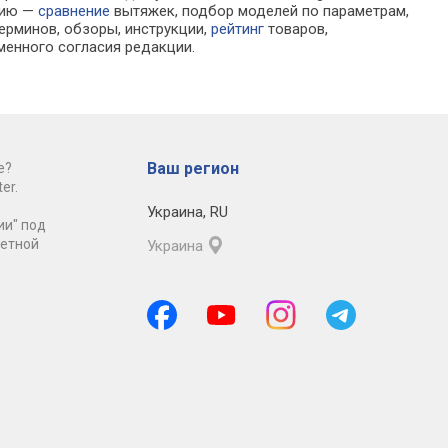
цию —
сравнение
вытяжек, подбор моделей по параметрам,
ерминов, обзоры, инструкции,
рейтинг
товаров,
менного согласия редакции.
Ваш регион
е?
er.
Украина
,
RU
ии" под
ретной
Украина