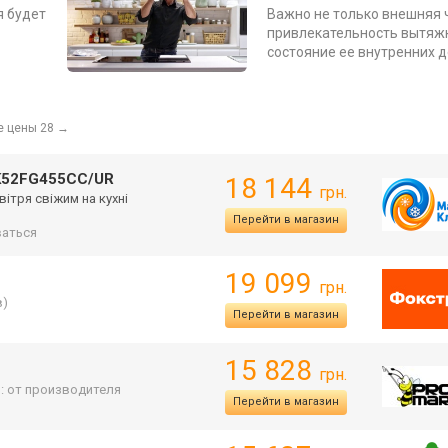
я будет
Важно не только внешняя 
привлекательность вытяжк
состояние ее внутренних 
е цены 28
→
NK52FG455CC/UR
18 144
грн.
овітря свіжим на кухні
Перейти в магазин
аться
19 099
грн.
в)
Перейти в магазин
15 828
грн.
: от производителя
Перейти в магазин