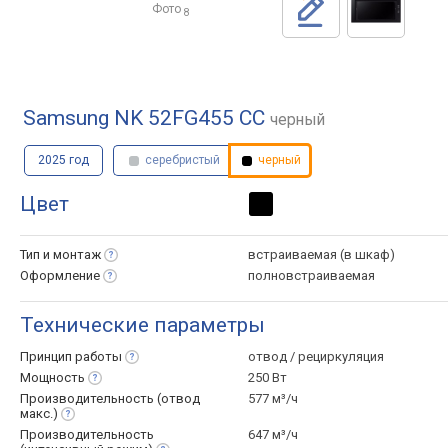
Фото
8
Samsung NK 52FG455 CC
черный
2025 год
серебристый
черный
Цвет
Тип и
монтаж
встраиваемая (в шкаф)
Оформление
полновстраиваемая
Технические параметры
Принцип
работы
отвод / рециркуляция
Мощность
250 Вт
Производительность (отвод
577 м³/ч
макс.)
Производительность
647 м³/ч