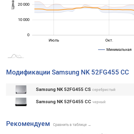
Цена
20 000
10 000
10 000
0
Сент.
Апр.
Окт.
Май
Июль
Окт.
L
Минимальная
Модификации Samsung NK 52FG455 CC
Samsung NK 52FG455 CS
серебристый
Samsung NK 52FG455 CC
черный
Рекомендуем
Сравнить в таблице
→