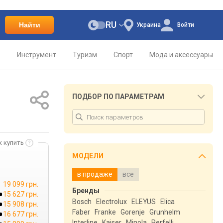
RU
Найти
Украина
Войти
о
Инструмент
Туризм
Спорт
Мода и аксессуары
ПОДБОР ПО ПАРАМЕТРАМ
к купить
МОДЕЛИ
в продаже
все
19 099 грн.
Бренды
15 627 грн.
Bosch
Electrolux
ELEYUS
Elica
15 908 грн.
Faber
Franke
Gorenje
Grunhelm
16 677 грн.
Interline
Kaiser
Minola
Perfelli