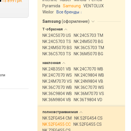
15 899 грн.
Pyramida
Samsung
VENTOLUX
Weilor
Все бренды
Samsung
(
оформление
)
Т-образная
NK 24C5070 US
NK 24C5703 TM
NK 24C5703 TS
NK 24M5070 BG
NK 24M5070 BS
NK 36C5703 TM
NK 36C5703 TS
NK 36M5070 BG
наклонная
NK 24B3501 VB
NK 24C7070 WB
ели
NK 24C7070 WS
NK 24C9804 WB
NK 24M7070 VS
NK 24N9804 VB
NK 36C7070 WB
NK 36C7070 WS
NK 36C9804 WB
NK 36M7070 VS
NK 36N9804 VB
NK 36T9804 VD
полновстраиваемая
NK 52FG454 CM
NK 52FG454 CS
NK 52FG455 CC
NK 52FG455 CS
NK 72FG455 CS