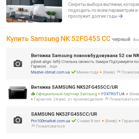
Секреты выбора вытяжки, котора
подходить по всем параметрам и
прослужит долгие годы
Купить Samsung NK 52FG455 CC
черный
Вс
Витяжка Samsung повновбудовувана 52 см 
p{text-align: left} Стильна свіжість Заміри Підтримуйте п
Гармоні
... еще
Master-climat.com.ua
Менее года
(Киев)
Пожалов
Витяжка SAMSUNG NK52FG455CC/UR
Официальный партнер Samsung
FOXTROT.UA
(Кие
Гарантия: 24 мес. от производителя
Пожаловаться
SAMSUNG NK52FG455CC/UR
Pro100market.com.ua
С нами 8 лет
(Киев)
Гарантия
Пожаловаться