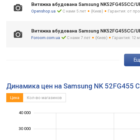
Витяжка вбудована Samsung NK52FG455CC/U
Openshop.ua
С нами 5 лет
(Киев)
Гарантия: от пр
Витяжка вбудована Samsung NK52FG455CC/U
Foroom.com.ua
С нами 7 лет
(Киев)
Гарантия: 12 м
e
Динамика цен на Samsung NK 52FG455 
Цена
Кол-во магазинов
-10 000
-20 000
15 000
50 000
-5 000
5 000
40 000
30 000