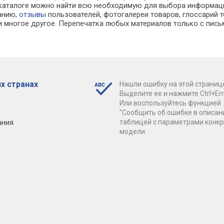
 В каталоге можно найти всю необходимую для выбора информа
ванию,
отзывы
пользователей, фотогалереи товаров, глоссарий т
 многое другое. Перепечатка любых материалов только с пись
х странах
Нашли ошибку на этой страниц
Выделите ее и нажмите Ctrl+Ent
Или воспользуйтесь функцией
"Сообщить об ошибке в описан
ания
таблицей с параметрами конк
модели.