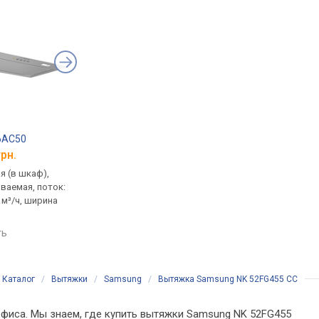
6AC50
Elica Enter BL Glass/A/52
Franke FBI FLUSH 54
грн.
от 16 368 грн.
от 16 560 грн.
я (в шкаф),
встраиваемая (в шкаф),
встраиваемая (в шка
ваемая, поток:
полновстраиваемая, поток:
полновстраиваемая,
 м³/ч, ширина
на отвод 550 м³/ч, ширина
на отвод 600 м³/ч, ш
51.4 см
53 см
ть
сравнить
сравнить
Каталог
/
Вытяжки
/
Samsung
/
Вытяжка Samsung NK 52FG455 CC
офиса. Мы знаем, где купить вытяжки Samsung NK 52FG455