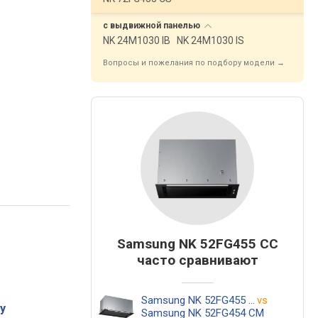
с выдвижной
панелью
NK 24M1030 IB
NK 24M1030 IS
Вопросы и пожелания по подбору модели →
Samsung NK 52FG455 CC
часто сравнивают
Samsung NK 52FG455 CC
vs
у
Samsung NK 52FG454 CM