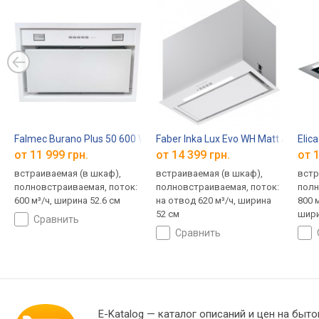
Falmec Burano Plus 50 600 WH
Faber Inka Lux Evo WH Matt A52
Elic
от 11 999 грн.
от 14 399 грн.
от 1
встраиваемая (в шкаф),
встраиваемая (в шкаф),
встр
полновстраиваемая, поток:
полновстраиваемая, поток:
полн
600 м³/ч, ширина 52.6 см
на отвод 620 м³/ч, ширина
800 м
52 см
шири
сравнить
сравнить
E-Katalog
— каталог описаний и цен на быто