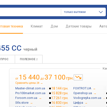
только вытяжки
товая техника
Климат
Дом
Детские товары
Авт
455 CC
черный
ОПРОС
ПОЛЕЗНОЕ
2
Ка
15 440
37 100
грн.
от
до
Сравнить цены
→
28
Master-climat.com.ua
→
18 144 грн.
FOXTROT.UA
→
Pro100market.com.ua
→
15 828 грн.
Openshop.ua
→
Foroom.com.ua
→
17 261 грн.
Vodogreyka.com.ua
→
Stls.store
→
16 830 грн.
Цифра
→