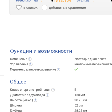
Hi-tech.com.ua
→
16 320 грн.
575.in.ua
→
в список
добавить в сравнение
Функции и возможности
Освещение
светодиодная лента
Управление
кнопочные переключат
Периметральное
всасывание
Общее
Класс
энергопотребления
B
Диаметр
воздуховода
150 мм
Высота
(макс.)
30.25 см
Ширина
52 см
Глубина
28.25 см