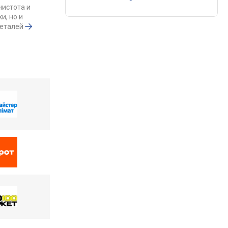
чистота и
и, но и
деталей