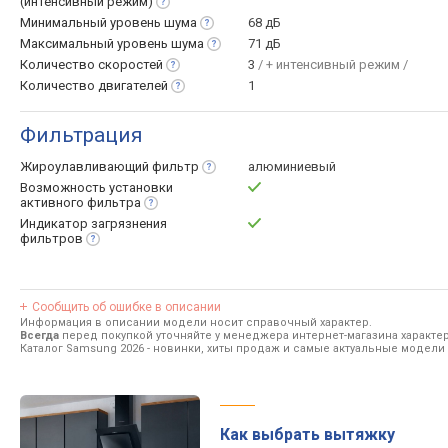
(интенсивный
режим)
Минимальный уровень
шума
68 дБ
Максимальный уровень
шума
71 дБ
Количество
скоростей
3
/ + интенсивный режим /
Количество
двигателей
1
Фильтрация
Жироулавливающий
фильтр
алюминиевый
Возможность установки
активного
фильтра
Индикатор загрязнения
фильтров
Сообщить об ошибке в описании
Информация в описании модели носит справочный характер.
Всегда
перед покупкой уточняйте у менеджера интернет-магазина характе
Каталог Samsung 2026
- новинки, хиты продаж и самые актуальные модели
Как выбрать вытяжку