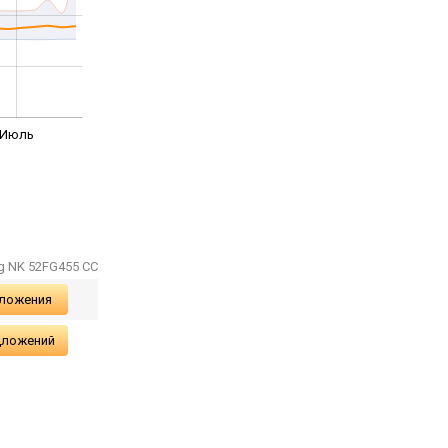
Июль
g NK 52FG455 CC
дложения
дложений