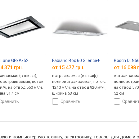
a Lane GR/A/52
Fabiano Box 60 Silence+
Bosch DLN5
4 371 грн.
от 15 477 грн.
от 16 088 
аиваемая (в шкаф),
встраиваемая (в шкаф),
встраиваема
овстраиваемая, поток:
полновстраиваемая, поток:
полновстраи
³/ч, на отвод 550 м³/ч,
1210 м³/ч, на отвод 920 м³/ч,
на отвод 570
на 51.4 см
ширина 53 см
52 см
сравнить
сравнить
сравни
вую и компьютерную технику, электронику, товары для дома и 