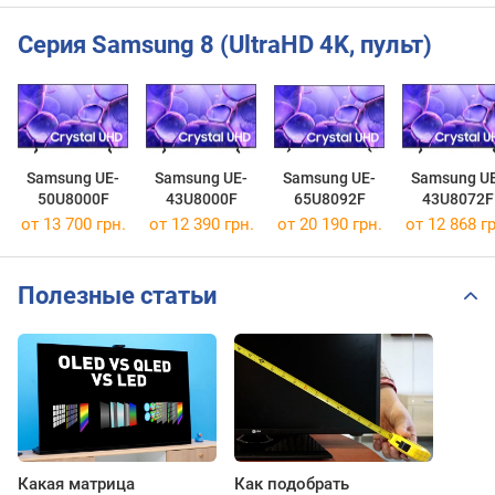
Серия Samsung 8 (UltraHD 4K, пульт)
Samsung UE-
Samsung UE-
Samsung UE-
Samsung U
50U8000F
43U8000F
65U8092F
43U8072F
от 13 700 грн.
от 12 390 грн.
от 20 190 грн.
от 12 868 гр
Полезные статьи
Какая матрица
Как подобрать