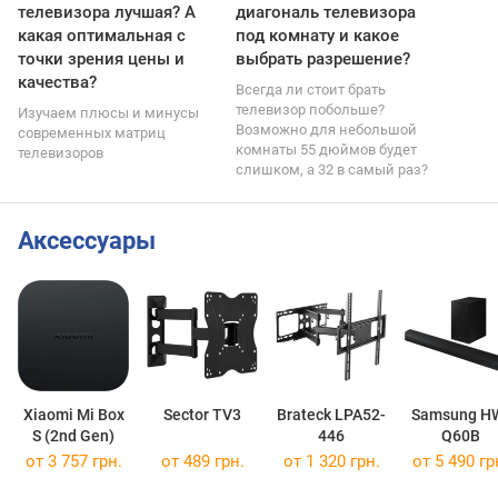
телевизора лучшая? А
диагональ телевизора
какая оптимальная с
под комнату и какое
точки зрения цены и
выбрать разрешение?
качества?
Всегда ли стоит брать
телевизор побольше?
Изучаем плюсы и минусы
Возможно для небольшой
современных матриц
комнаты 55 дюймов будет
телевизоров
слишком, а 32 в самый раз?
Аксессуары
Xiaomi Mi Box
Sector TV3
Brateck LPA52-
Samsung H
S (2nd Gen)
446
Q60B
от 3 757 грн.
от 489 грн.
от 1 320 грн.
от 5 490 гр