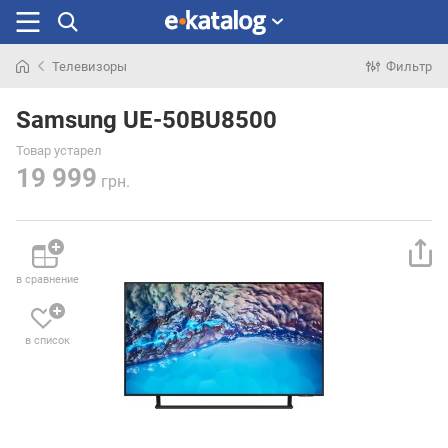
Телевизоры
Фильтр
Искали
раньше
Samsung UE-50BU8500
Товар устарел
19 999
грн.
в сравнение
в список