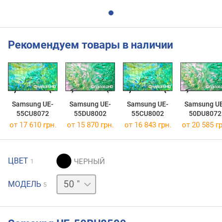
Рекомендуем товары в наличии
Samsung UE-
Samsung UE-
Samsung UE-
Samsung U
55CU8072
55DU8002
55CU8002
50DU8072
от 17 610 грн.
от 15 870 грн.
от 16 843 грн.
от 20 585 гр
ЦВЕТ
1
43 "
МОДЕЛЬ
5
55 "
65 "
75 "