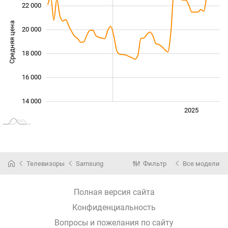
22 000
Средняя цена
20 000
14 000
18 000
16 000
14 000
Июль
2024
2026
2025
L
Телевизоры
Samsung
Фильтр
Все модели
Полная версия сайта
Конфиденциальность
Вопросы и пожелания по сайту