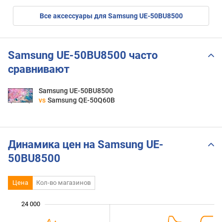
Все аксессуары для Samsung UE-50BU8500
Samsung UE-50BU8500 часто
сравнивают
Samsung UE-50BU8500
vs
Samsung QE-50Q60B
Динамика цен на Samsung UE-
50BU8500
Цена
Кол-во магазинов
24 000
 000
 000
 000