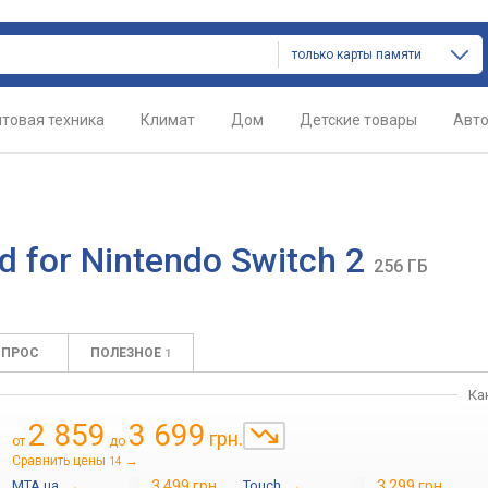
только карты памяти
товая техника
Климат
Дом
Детские товары
Авт
d for Nintendo Switch 2
256 ГБ
ОПРОС
ПОЛЕЗНОЕ
1
Ка
2 859
3 699
грн.
от
до
Сравнить цены
→
14
MTA.ua
→
3 499 грн.
Touch
→
3 299 грн.