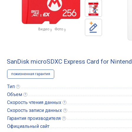
Видео
Фото
3
3
SanDisk microSDXC Express Card for Ninten
пожизненная гарантия
Тип
Объем
Скорость чтения
данных
Скорость записи
данных
Гарантия
производителя
Официальный сайт