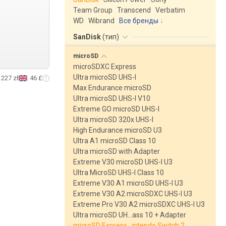
Team Group
Transcend
Verbatim
WD
Wibrand
Все бренды
SanDisk
(
тип
)
microSD
microSDXC Express
Ultra microSD UHS-I
227 zł
46 £
Max Endurance microSD
Ultra microSD UHS-I V10
Extreme GO microSD UHS-I
Ultra microSD 320x UHS-I
High Endurance microSD U3
Ultra A1 microSD Class 10
Ultra microSD with Adapter
Extreme V30 microSD UHS-I U3
Ultra MicroSD UHS-I Class 10
Extreme V30 A1 microSD UHS-I U3
Extreme V30 A2 microSDXC UHS-I U3
Extreme Pro V30 A2 microSDXC UHS-I U3
Ultra microSD UH…ass 10 + Adapter
microSD Express…intendo Switch 2