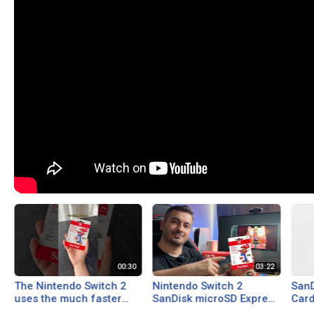
The Nintendo Switch 2
Nintendo Switch 2
SanD
uses the much faster
SanDisk microSD Express
Card
MicroSD Express card
Card 256GB | Unboxing &
Swit