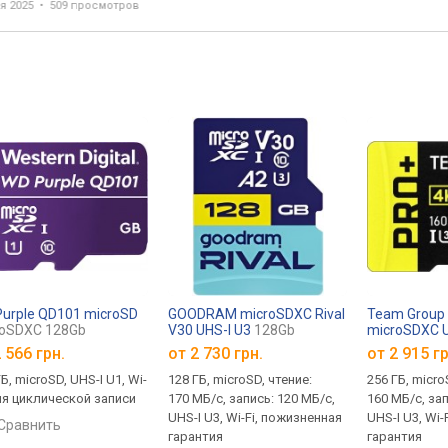
я 2025
509 просмотров
urple QD101 microSD
GOODRAM microSDXC Rival
Team Group
roSDXC 128Gb
V30 UHS-I U3
128Gb
microSDXC U
V30
256Gb
 566 грн.
от
2 730 грн.
от
2 915 гр
Б, microSD, UHS-I U1, Wi-
128 ГБ, microSD, чтение:
256 ГБ, micro
для циклической записи
170 МБ/с, запись: 120 МБ/с,
160 МБ/с, зап
UHS-I U3, Wi-Fi, пожизненная
UHS-I U3, Wi-
сравнить
гарантия
гарантия