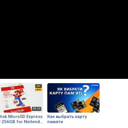
isk MicroSD Express
Как выбрать карту
 256GB for Nintendo
памяти
ch 2