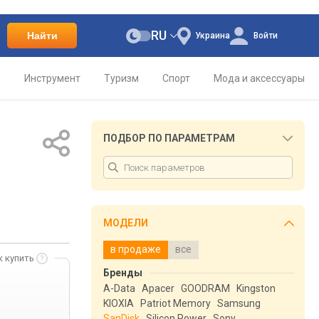
RU
Найти
Украина
Войти
о
Инструмент
Туризм
Спорт
Мода и аксессуары
ПОДБОР ПО ПАРАМЕТРАМ
МОДЕЛИ
в продаже
все
к купить
Бренды
A-Data
Apacer
GOODRAM
Kingston
KIOXIA
Patriot Memory
Samsung
SanDisk
Silicon Power
Sony