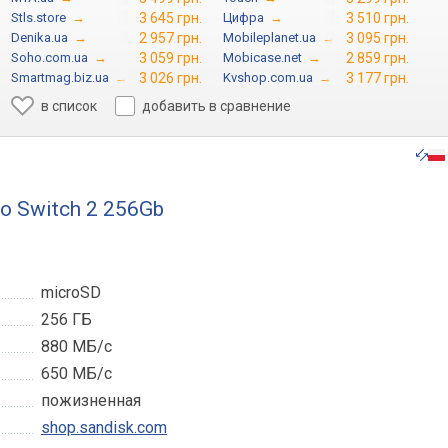
Stls.store
→
3 645 грн.
Цифра
→
3 510 грн.
Denika.ua
→
2 957 грн.
Mobileplanet.ua
→
3 095 грн.
Soho.com.ua
→
3 059 грн.
Mobicase.net
→
2 859 грн.
Smartmag.biz.ua
→
3 026 грн.
Kvshop.com.ua
→
3 177 грн.
в список
добавить в сравнение
do Switch 2 256Gb
microSD
256 ГБ
880 МБ/с
650 МБ/с
пожизненная
shop.sandisk.com