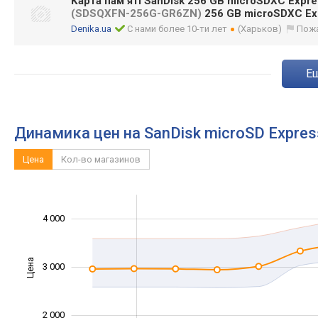
Карта пам'яті SanDisk 256 GB microSDXC Expre
(SDSQXFN-256G-GR6ZN)
256 GB microSDXC Exp
Denika.ua
С нами более 10-ти лет
(Харьков)
Пож
Динамика цен на SanDisk microSD Express
Цена
Кол-во магазинов
-1 000
1 000
1 500
6 000
5 000
500
0
4 000
Цена
3 000
1 500
2 000