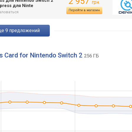
2 957
ss для Nintendo Switch 2
грн.
ress для Ninte
Перейти в магазин
аловаться
eще
9
предложений
 Card for Nintendo Switch 2
256 ГБ