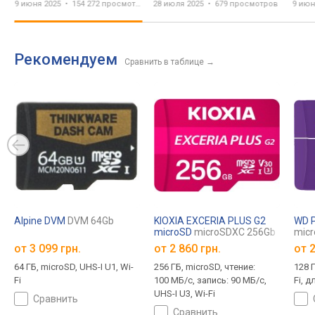
9 июня 2025
154 272 просмотра
28 июля 2025
679 просмотров
9 июн
#NintendoSwitch2
Testing
Рекомендуем
Сравнить в таблице
→
Alpine DVM
DVM 64Gb
KIOXIA EXCERIA PLUS G2
WD P
microSD
microSDXC 256Gb
mic
от
3 099 грн.
от
2 860 грн.
от
2
64 ГБ, microSD, UHS-I U1, Wi-
256 ГБ, microSD, чтение:
128 Г
Fi
100 МБ/с, запись: 90 МБ/с,
Fi, 
UHS-I U3, Wi-Fi
сравнить
сравнить