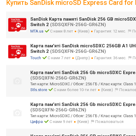
Купить SanDisk microSD Express Card for 
SanDisk Карта памяті SanDisk 256 GB microSDX
Switch 2
(SDSQXFN-256G-GR6ZN)
MTA.ua
С нами 8 лет
(Киев)
Гарантия: 12 мес.
П
Карта пам'яті SanDisk microSDXC 256GB A1 UHS
Switch 2
(SDSQXFN-256G-GR6ZN)
Touch
С нами 7 лет
(Днепр)
Гарантия: 36 мес.
П
Карта пам'яті SanDisk 256 Gb microSDXC Expre
(SDSQXFN-256G-GR6ZN)
Тип карти: MicroSDXC / Обсяг: 256 ГБ / Клас карти: Class 
Stls.store
С нами более 10-ти лет
(Киев)
Пожалов
Карта пам'яті SanDisk 256 Gb microSDXC Expre
(SDSQXFN-256G-GR6ZN)
Тип карти: MicroSDXC / Обсяг: 256 ГБ / Клас карти: Class 
Цифра
С нами 9 лет
(Киев)
Пожаловаться