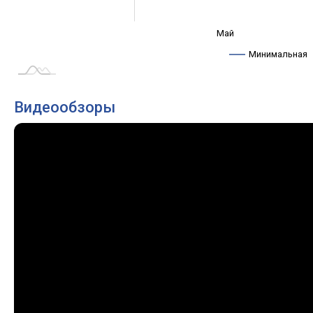
Сент.
Апр.
Авг.
Май
L
Минимальная
Видеообзоры