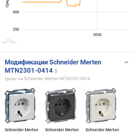
300
250
2024
2025
2028
2026
L
Модификации Schneider Merten
MTN2301-0414
3
Цены на Schneider Merten MTN2301-0414
Schneider Merten
Schneider Merten
Schneider Merten