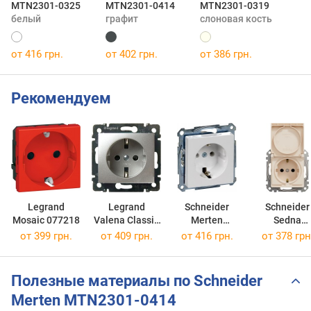
MTN2301-0325
MTN2301-0414
MTN2301-0319
белый
графит
слоновая кость
от 416 грн.
от 402 грн.
от 386 грн.
Рекомендуем
Legrand
Legrand
Schneider
Schneider
Mosaic 077218
Valena Classic
Merten
Sedna
770120
MTN2301-0325
SDD11202
от 399 грн.
от 409 грн.
от 416 грн.
от 378 грн
Полезные материалы по Schneider
Merten MTN2301-0414