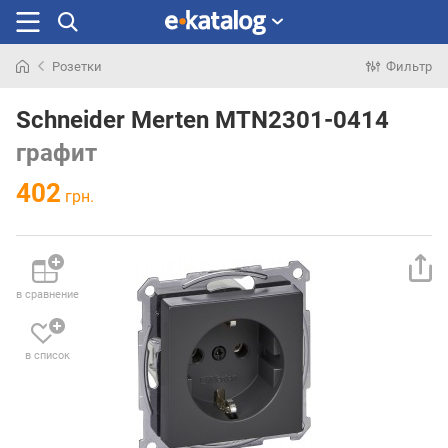
Розетки
Фильтр
Искали
раньше
Schneider Merten MTN2301-0414
графит
402
грн.
в сравнение
в список