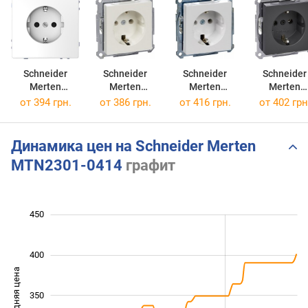
Schneider
Schneider
Schneider
Schneider
Merten
Merten
Merten
Merten
MTN2301-6035
MTN2301-0319
MTN2301-0325
MTN2301-04
от 394 грн.
от 386 грн.
от 416 грн.
от 402 грн
Динамика цен на Schneider Merten
MTN2301-0414
графит
220
240
260
280
500
200
150
450
400
Средняя цена
260
350