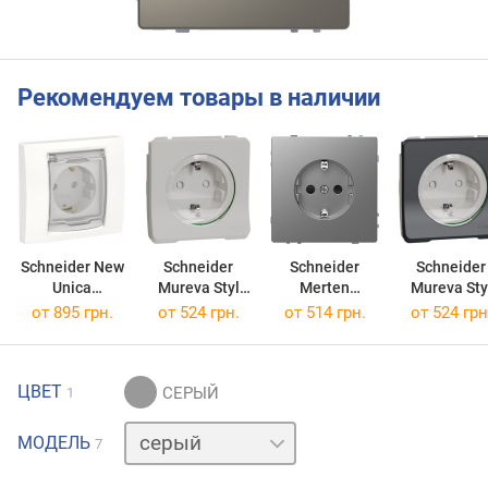
Рекомендуем товары в наличии
Schneider New
Schneider
Schneider
Schneider
Unica
Mureva Styl
Merten
Mureva Sty
NU003718
MUR39134
MTN2301-6036
MUR3613
от 895 грн.
от 524 грн.
от 514 грн.
от 524 грн
ЦВЕТ
1
бежевый
МОДЕЛЬ
7
бежевый
белый