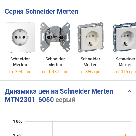
Серия Schneider Merten
Schneider
Schneider
Schneider
Schneider
Merten
Merten
Merten
Merten
MTN2301-6035
MTN466099
MTN2301-0319
MTN2301-03
от 394 грн.
от 1 431 грн.
от 386 грн.
от 416 грн
Динамика цен на Schneider Merten
MTN2301-6050
серый
1 800
 100
 200
 900
1 700