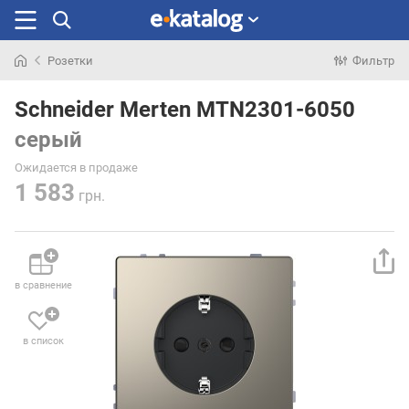
Розетки
Фильтр
Искали
раньше
Schneider Merten MTN2301-6050
серый
Ожидается в продаже
1 583
грн.
в сравнение
в список