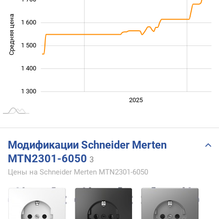
Средняя цена
1 600
1 300
1 500
1 400
1 300
2024
2026
2027
2025
L
Модификации Schneider Merten
MTN2301-6050
3
Цены на Schneider Merten MTN2301-6050