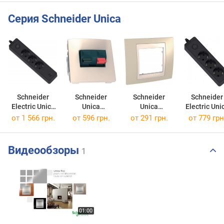
Серия Schneider Unica
Schneider
Schneider
Schneider
Schneider
Electric Unica
Unica
Unica
Electric Uni
ST943U3
MGU3.486.25
MGU6.002.567
ST9431
от 1 566 грн.
от 596 грн.
от 291 грн.
от 779 грн
Видеообзоры
1