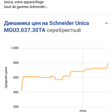
Unica, votre appareillage
haut de gamme Schneider
Electric
Динамика цен на Schneider Unica
MGU3.037.30TA
серебристый
 200
-200
100
300
500
0
1 000
800
Средняя цена
600
1 000
400
200
2024
2025
2028
2026
L