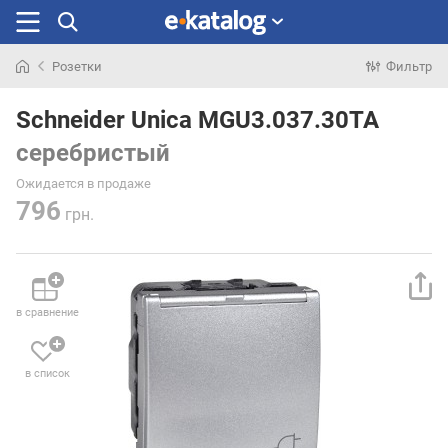
Розетки
Фильтр
Искали
раньше
Schneider Unica MGU3.037.30TA
серебристый
Ожидается в продаже
796
грн.
в сравнение
в список