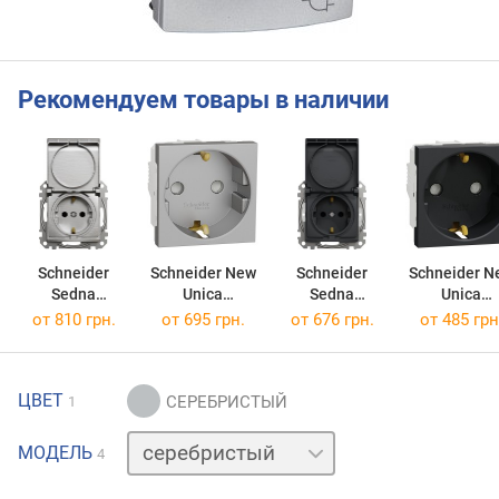
Рекомендуем товары в наличии
Schneider
Schneider New
Schneider
Schneider N
Sedna
Unica
Sedna
Unica
SDD170024
NU303730
SDD214024
NU303754
от 810 грн.
от 695 грн.
от 676 грн.
от 485 грн
ЦВЕТ
1
белый
МОДЕЛЬ
4
слоновая
кость