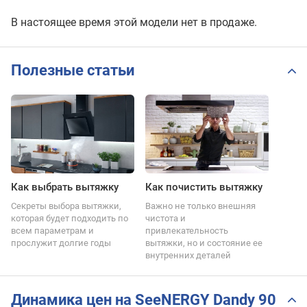
В настоящее время этой модели нет в продаже.
Полезные статьи
Как выбрать вытяжку
Как почистить вытяжку
Секреты выбора вытяжки,
Важно не только внешняя
которая будет подходить по
чистота и
всем параметрам и
привлекательность
прослужит долгие годы
вытяжки, но и состояние ее
внутренних деталей
Динамика цен на SeeNERGY Dandy 90