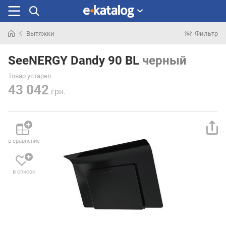
Вытяжки
Фильтр
Искали
раньше
SeeNERGY Dandy 90 BL
черный
Товар устарел
43 042
грн.
в сравнение
в список