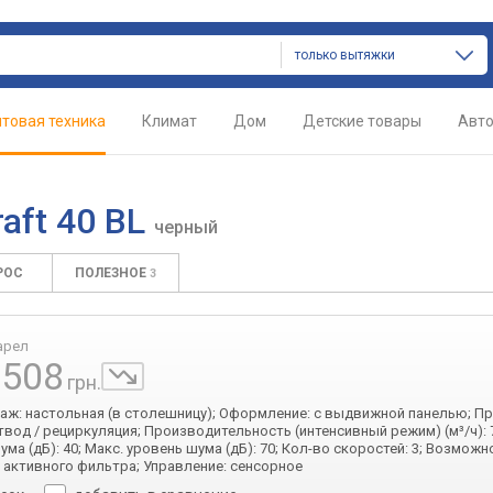
только вытяжки
товая техника
Климат
Дом
Детские товары
Авт
aft 40 BL
черный
РОС
ПОЛЕЗНОЕ
3
арел
 508
грн.
таж: настольная (в столешницу); Оформление: с выдвижной панелью; П
твод / рециркуляция; Производительность (интенсивный режим) (м³/ч): 7
ма (дБ): 40; Макс. уровень шума (дБ): 70; Кол-во скоростей: 3; Возможн
 активного фильтра; Управление: сенсорное