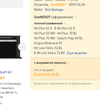
Pyramida
SeeNERGY
VENTOLUX
Weilor
Все бренды
SeeNERGY
(
оформление
)
полновстраиваемая
Hit Plus 50 X
B-IN Slim 52 X
Hit Plus 50 WH
Hit Plus 70 BL
Hit Plus 70 WH
Saturn Flap 60 BL
Grupa Silnikowa 50
Hit Line Vetro 52 BL
B-IN Line Vetro 72 BK
Еще модели
↓
с выдвижной
панелью
Нет в продаже
draft 60
Down Draft 40 BL
грн.
в столешницу),
Вопросы и пожелания по подбору модели →
 панелью,
од 480 м³/ч,
см
ть