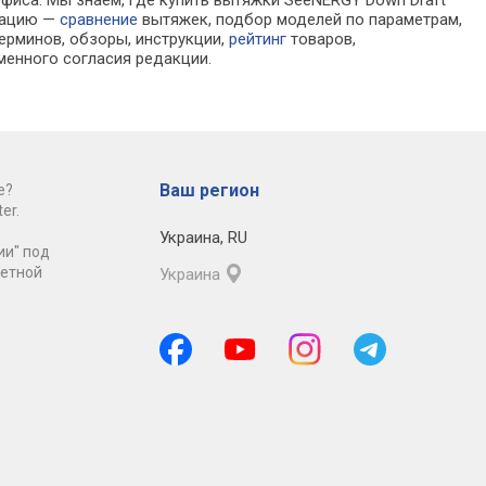
офиса. Мы знаем, где купить вытяжки SeeNERGY Down Draft
рмацию —
сравнение
вытяжек, подбор моделей по параметрам,
ерминов, обзоры, инструкции,
рейтинг
товаров,
менного согласия редакции.
Ваш регион
е?
er.
Украина
,
RU
ии" под
ретной
Украина