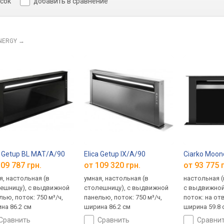
исок
добавить в сравнение
NERGY
→
a Getup BL MAT/A/90
Elica Getup IX/A/90
Ciarko Moon
09 787 грн.
от 109 320 грн.
от 93 775 
я, настольная (в
умная, настольная (в
настольная (
ешницу), с выдвижной
столешницу), с выдвижной
с выдвижной
лью, поток: 750 м³/ч,
панелью, поток: 750 м³/ч,
поток: на отв
на 86.2 см
ширина 86.2 см
ширина 59.8 
сравнить
сравнить
сравни