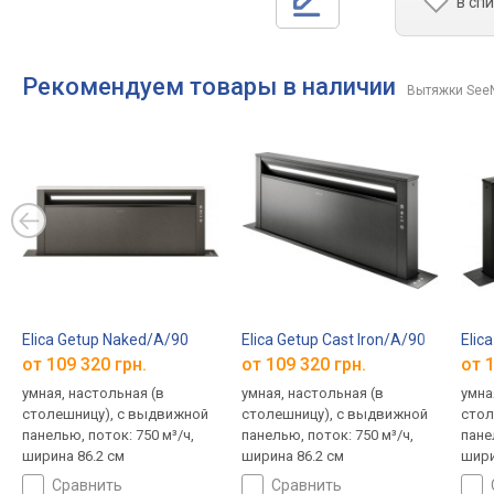
в сп
Рекомендуем товары в наличии
Вытяжки See
Elica Getup Naked/A/90
Elica Getup Cast Iron/A/90
Elic
от 109 320 грн.
от 109 320 грн.
от 1
умная, настольная (в
умная, настольная (в
умна
столешницу), с выдвижной
столешницу), с выдвижной
стол
панелью, поток: 750 м³/ч,
панелью, поток: 750 м³/ч,
пане
ширина 86.2 см
ширина 86.2 см
шири
сравнить
сравнить