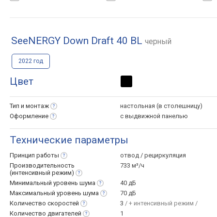
SeeNERGY Down Draft 40 BL
черный
2022 год
Цвет
Тип и
монтаж
настольная (в столешницу)
Оформление
с выдвижной панелью
Технические параметры
Принцип
работы
отвод / рециркуляция
Производительность
733 м³/ч
(интенсивный
режим)
Минимальный уровень
шума
40 дБ
Максимальный уровень
шума
70 дБ
Количество
скоростей
3
/ + интенсивный режим /
Количество
двигателей
1