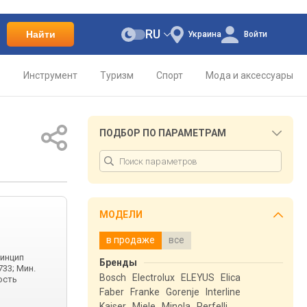
RU
Найти
Украина
Войти
о
Инструмент
Туризм
Спорт
Мода и аксессуары
ПОДБОР ПО ПАРАМЕТРАМ
МОДЕЛИ
в продаже
все
ринцип
Бренды
33; Мин.
Bosch
Electrolux
ELEYUS
Elica
ость
Faber
Franke
Gorenje
Interline
Kaiser
Miele
Minola
Perfelli