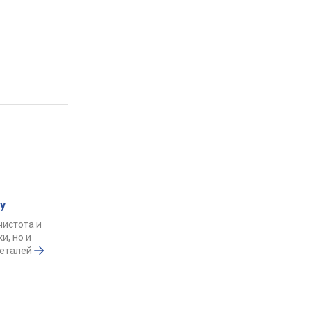
у
чистота и
и, но и
деталей