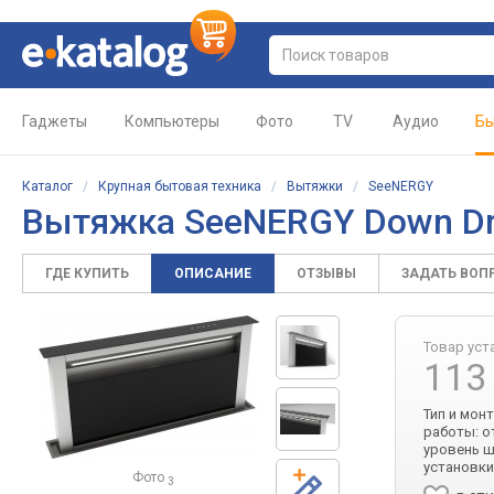
Гаджеты
Компьютеры
Фото
TV
Аудио
Бы
Каталог
/
Крупная бытовая техника
/
Вытяжки
/
SeeNERGY
Вытяжка SeeNERGY Down Dr
ГДЕ КУПИТЬ
ОПИСАНИЕ
ОТЗЫВЫ
ЗАДАТЬ ВОП
Товар уст
113
Тип и мон
работы: о
уровень шу
установки
Фото
3