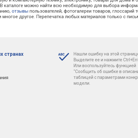
вую и компьютерную технику, электронику, товары для дома и 
х. В каталоге можно найти всю необходимую для выбора инфо
ванию,
отзывы
пользователей, фотогалереи товаров, глоссарий т
 многое другое. Перепечатка любых материалов только с пись
х странах
Нашли ошибку на этой страниц
Выделите ее и нажмите Ctrl+Ent
Или воспользуйтесь функцией
"Сообщить об ошибке в описан
ания
таблицей с параметрами конк
модели.