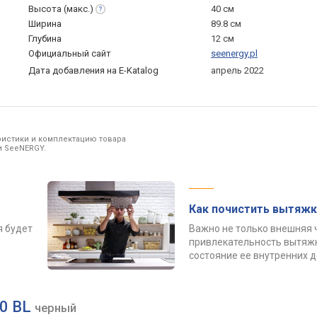
Высота
(макс.)
40 см
Ширина
89.8 см
Глубина
12 см
Официальный сайт
seenergy.pl
Дата добавления на E-Katalog
апрель 2022
ристики и комплектацию товара
и SeeNERGY.
Как почистить вытяжк
я будет
Важно не только внешняя 
привлекательность вытяжк
состояние ее внутренних 
40 BL
черный