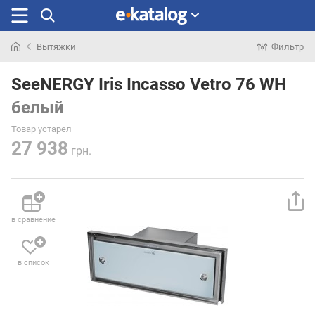
Вытяжки
Фильтр
Искали
раньше
SeeNERGY Iris Incasso Vetro 76 WH
белый
Товар устарел
27 938
грн.
в сравнение
в список