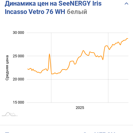
Динамика цен на SeeNERGY Iris
Incasso Vetro 76 WH
белый
 000
 000
 000
 000
 000
 000
 000
30 000
25 000
Средняя цена
16 000
20 000
15 000
2024
2026
2027
2025
L