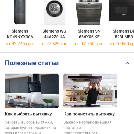
Siemens
Siemens WG
Siemens SN
Siemens B
KG49NXX306
44A2Z0 UA
636X06 KE
523LMB3
от 42 745 грн.
от 27 829 грн.
от 17 760 грн.
от 10 660 гр
Полезные статьи
Как выбрать вытяжку
Как почистить вытяжку
Секреты выбора вытяжки,
Важно не только внешняя
которая будет подходить по
чистота и
всем параметрам и
привлекательность