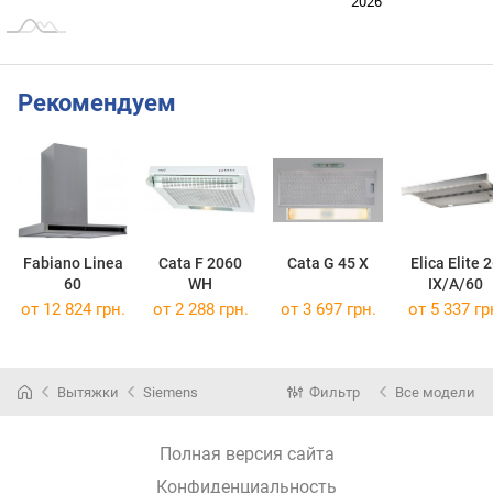
2024
2025
2028
2026
L
Рекомендуем
Fabiano Linea
Cata F 2060
Cata G 45 X
Elica Elite 
60
WH
IX/A/60
от 12 824 грн.
от 2 288 грн.
от 3 697 грн.
от 5 337 гр
Вытяжки
Siemens
Фильтр
Все модели
Полная версия сайта
Конфиденциальность