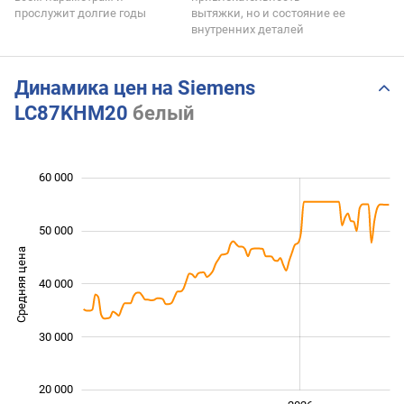
прослужит долгие годы
вытяжки, но и состояние ее
внутренних деталей
Динамика цен на Siemens
LC87KHM20
белый
60 000
 000
 000
 000
 000
 000
 000
0
50 000
Средняя цена
40 000
20 000
30 000
20 000