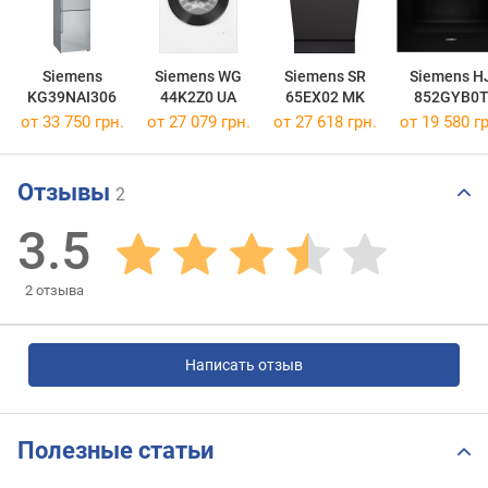
Siemens
Siemens WG
Siemens SR
Siemens H
KG39NAI306
44K2Z0 UA
65EX02 MK
852GYB0
от 33 750 грн.
от 27 079 грн.
от 27 618 грн.
от 19 580 гр
Отзывы
2
3.5
2
отзыва
Написать отзыв
Полезные статьи