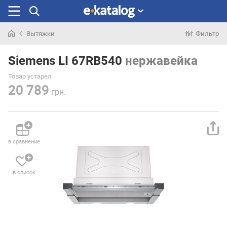
Вытяжки
Фильтр
Искали
раньше
Siemens LI 67RB540
нержавейка
Товар устарел
20 789
грн.
в сравнение
в список