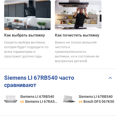
Как выбрать вытяжку
Как почистить вытяжку
Секреты выбора вытяжки,
Важно не только внешняя
которая будет подходить по
чистота и
всем параметрам и
привлекательность
прослужит долгие годы
вытяжки, но и состояние ее
внутренних деталей
Siemens LI 67RB540 часто
сравнивают
Siemens LI 67RB540
Siemens LI 67RB540
vs
Siemens LI 67RA560
vs
Bosch DFS 067K50