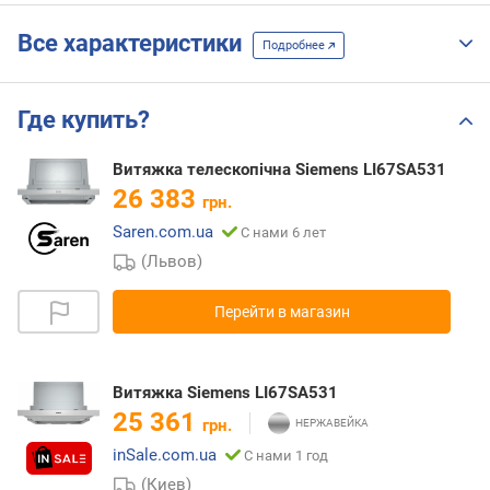
Все характеристики
Подробнее
Где купить?
Витяжка телескопічна Siemens LI67SA531
26 383
грн.
Saren.com.ua
С нами 6 лет
(Львов)
Перейти в магазин
Витяжка Siemens LI67SA531
25 361
грн.
inSale.com.ua
С нами 1 год
(Киев)