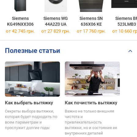
Siemens
Siemens WG
Siemens SN
Siemens B
KG49NXX306
44A2Z0 UA
636X06 KE
523LMB3
от 42 745 грн.
от 27 829 грн.
от 17 760 грн.
от 10 660 гр
Полезные статьи
Как выбрать вытяжку
Как почистить вытяжку
Секреты выбора вытяжки,
Важно не только внешняя
которая будет подходить по
чистота и
всем параметрам и
привлекательность
прослужит долгие годы
вытяжки, но и состояние ее
внутренних деталей