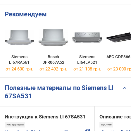
Рекомендуем
Siemens
Bosch
Siemens
AEG GDP866
LI67RA561
DFR067A52
LI64LA521
от 24 600 грн.
от 22 492 грн.
от 21 138 грн.
от 23 000 гр
Полезные материалы по Siemens LI
67SA531
Инструкция к Siemens LI 67SA531
Описание то
инструкции
прочее