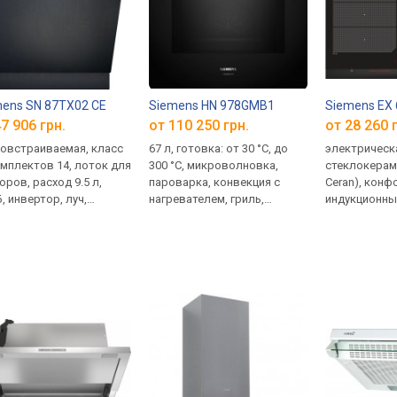
ens SN 87TX02 CE
Siemens HN 978GMB1
Siemens EX
7 906 грн.
от 110 250 грн.
от 28 260 
овстраиваемая, класс
67 л, готовка: от 30 °C, до
электрическ
омплектов 14, лоток для
300 °C, микроволновка,
стеклокерами
оров, расход 9.5 л,
пароварка, конвекция с
Ceran), конф
Б, инвертор, луч,
нагревателем, гриль,
индукционные
ывание без ручки,
термощуп, пицца, дисплей,
FlexZone, ин
вление через Интернет,
умный дом, защита от детей,
автожарка, 
на: 59.8 см
дверца 4 стекла,
телескопические
направляющие