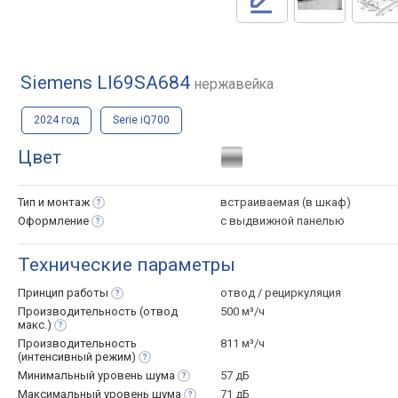
Siemens LI69SA684
нержавейка
2024 год
Serie iQ700
Цвет
Тип и
монтаж
встраиваемая (в шкаф)
Оформление
с выдвижной панелью
Технические параметры
Принцип
работы
отвод / рециркуляция
Производительность (отвод
500 м³/ч
макс.)
Производительность
811 м³/ч
(интенсивный
режим)
Минимальный уровень
шума
57 дБ
Максимальный уровень
шума
71 дБ