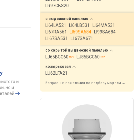
LR97CBS20
с выдвижной
панелью
LI64LA521
LI64LB531
LI64MA531
LI67RA561
LI69SA684
LI99SA684
LI 67SA531
LI 67SA671
со скрытой выдвижной
панелью
LJ65BCC60
LJ85BCC60
козырьковая
у
LU62LFA21
чистота и
Вопросы и пожелания по подбору модели →
и, но и
деталей