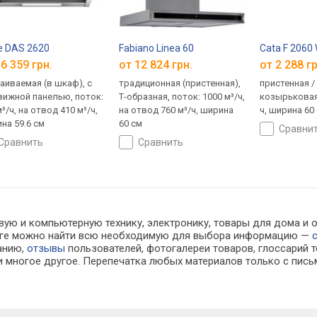
e DAS 2620
Fabiano Linea 60
Cata F 2060
6 359 грн.
от 12 824 грн.
от 2 288 гр
аиваемая (в шкаф), с
традиционная (пристенная),
пристенная /
ижной панелью, поток:
Т-образная, поток: 1000 м³/ч,
козырьковая,
³/ч, на отвод 410 м³/ч,
на отвод 760 м³/ч, ширина
ч, ширина 60
на 59.6 см
60 см
сравни
сравнить
сравнить
вую и компьютерную технику, электронику, товары для дома и 
алоге можно найти всю необходимую для выбора информацию —
ванию,
отзывы
пользователей, фотогалереи товаров, глоссарий т
 многое другое. Перепечатка любых материалов только с пись