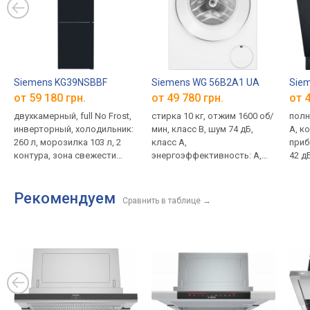
Siemens KG39NSBBF
Siemens WG 56B2A1 UA
Siem
от 59 180 грн.
от 49 780 грн.
от 4
двухкамерный, full No Frost,
стирка 10 кг, отжим 1600 об/
полн
инверторный, холодильник:
мин, класс B, шум 74 дБ,
A, к
260 л, морозилка 103 л, 2
класс A,
приб
контура, зона свежести
энергоэффективность: A,
42 д
(нулевая камера), полка для
14 программ, без сушилки,
откр
бутылок, стеклянный,
стирка паром, Wi-Fi,
упра
Рекомендуем
управление из Интернета,
подсветка
шири
Сравнить в таблице
→
энергопотребление B, шум
33 дБ, 203x60x66.5 см