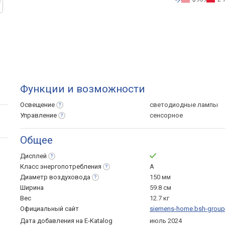
Функции и возможности
Освещение
светодиодные лампы
Управление
сенсорное
Общее
Дисплей
Класс
энергопотребления
A
Диаметр
воздуховода
150 мм
Ширина
59.8 см
Вес
12.7 кг
Официальный сайт
siemens-home.bsh-grou
Дата добавления на E-Katalog
июль 2024