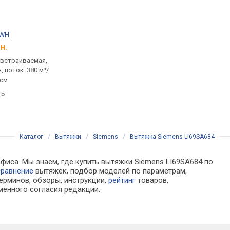
 WH
Cata G 45 X
Elica Elite 26 IX/A/60
н.
от 3 697 грн.
от 5 337 грн.
 встраиваемая,
встраиваемая (в шкаф),
встраиваемая (в шка
 поток: 380 м³/
полновстраиваемая, поток:
выдвижной панелью,
 см
390 м³/ч, ширина 51 см
900 м³/ч, на отвод 48
ширина 59.8 см
ть
сравнить
сравнить
Каталог
/
Вытяжки
/
Siemens
/
Вытяжка Siemens LI69SA684
офиса. Мы знаем, где купить вытяжки Siemens LI69SA684 по
сравнение
вытяжек, подбор моделей по параметрам,
ерминов, обзоры, инструкции,
рейтинг
товаров,
менного согласия редакции.