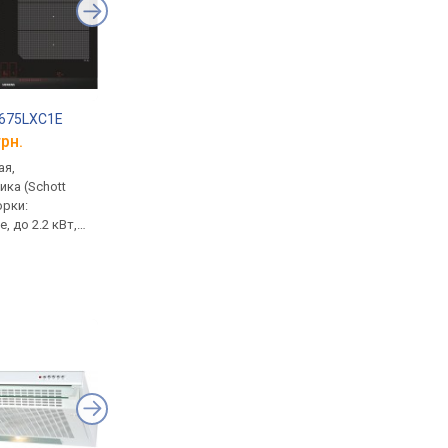
 675LXC1E
Siemens CT 718L1B0
Siemens BF 722L1B
грн.
от 86 446 грн.
от 30 720 грн.
ая,
кофе: молотый, в зернах,
21 л, 900 Вт, инверто
ка (Schott
резервуар 2.4 л, кофемолка,
гриля, автоприготов
орки:
программа капучино,
без поворотного сто
, до 2.2 кВт,
эспрессо, латте, горячая
открывание боково
дикатор тепла,
вода, капучино автомат,
(влево), кнопкой, р
защита от детей
объем для молока,
встраивания:
самоочистка, защита от
362x560x300 мм
детей, Wi-Fi, Bluetooth