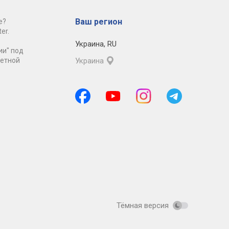
Ваш регион
е?
er.
Украина
,
RU
ии" под
ретной
Украина
Тёмная версия