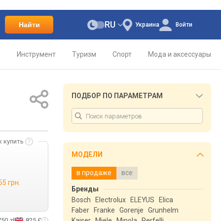
RU
Найти
Украина
Войти
о
Инструмент
Туризм
Спорт
Мода и аксессуары
ПОДБОР ПО ПАРАМЕТРАМ
к купить
МОДЕЛИ
в продаже
все
55 грн.
Бренды
Bosch
Electrolux
ELEYUS
Elica
Faber
Franke
Gorenje
Grunhelm
750 zł
825 £
Kaiser
Miele
Minola
Perfelli