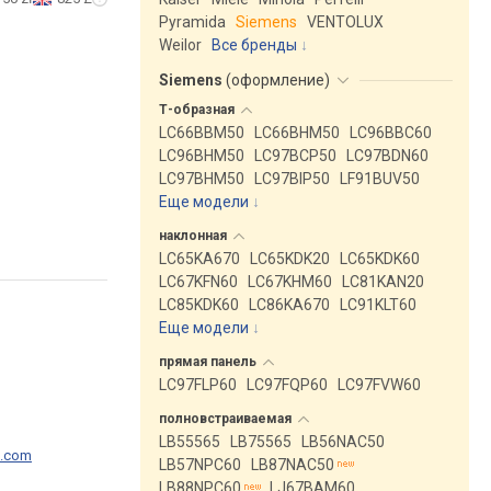
Pyramida
Siemens
VENTOLUX
Weilor
Все бренды
Siemens
(
оформление
)
Т-образная
LC66BBM50
LC66BHM50
LC96BBC60
LC96BHM50
LC97BCP50
LC97BDN60
LC97BHM50
LC97BIP50
LF91BUV50
Еще модели
↓
наклонная
LC65KA670
LC65KDK20
LC65KDK60
LC67KFN60
LC67KHM60
LC81KAN20
LC85KDK60
LC86KA670
LC91KLT60
Еще модели
↓
прямая
панель
LC97FLP60
LC97FQP60
LC97FVW60
полновстраиваемая
LB55565
LB75565
LB56NAC50
p.com
LB57NPC60
LB87NAC50
LB88NPC60
LJ67BAM60