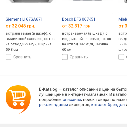
Siemens LI 67SA671
Bosch DFS 067K51
Miel
от 32 048 грн.
от 32 317 грн.
от 3
встраиваемая (в шкаф), с
встраиваемая (в шкаф), с
встр
выдвижной панелью, поток:
выдвижной панелью, поток:
выдв
на отвод 392 м³/ч, ширина
на отвод 392 м³/ч, ширина
550 м
59.8 см
60 см
шири
сравнить
сравнить
E-Katalog
— каталог описаний и цен на быто
лучшей цене в интернет-магазинах. В кат
подробные
описания
, поиск товара по наз
рекомендации
экспертов,
каталог брендов
и