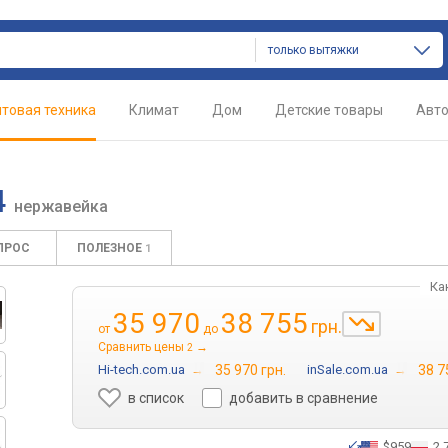
только вытяжки
товая техника
Климат
Дом
Детские товары
Авт
4
нержавейка
ПРОС
ПОЛЕЗНОЕ
1
Ка
35 970
38 755
грн.
от
до
Сравнить цены
→
2
Hi-tech.com.ua
→
35 970 грн.
inSale.com.ua
→
38 7
в список
добавить в сравнение
$959
2 