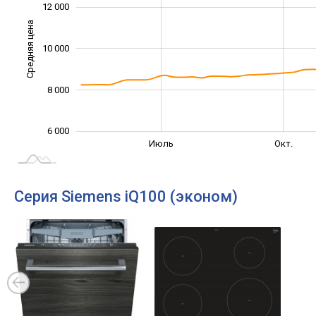
12 000
Средняя цена
10 000
10 000
8 000
6 000
Март
Сент.
Апр.
Окт.
Май
Июль
Окт.
L
Серия Siemens iQ100 (эконом)