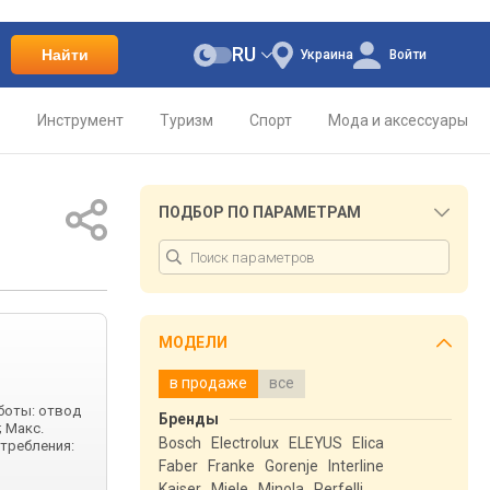
RU
Найти
Украина
Войти
о
Инструмент
Туризм
Спорт
Мода и аксессуары
ПОДБОР ПО ПАРАМЕТРАМ
МОДЕЛИ
в продаже
все
боты: отвод
Бренды
; Макс.
Bosch
Electrolux
ELEYUS
Elica
отребления:
Faber
Franke
Gorenje
Interline
Kaiser
Miele
Minola
Perfelli