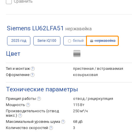
сравнить
Siemens LU62LFA51
нержавейка
2025 год
Serie iQ100
белый
нержавейка
Цвет
Тип и
монтаж
пристенная / встраиваемая
Оформление
козырьковая
Технические параметры
Принцип
работы
отвод / рециркуляция
Мощность
115 Вт
Производительность (отвод
250 м³/ч
макс.)
Максимальный уровень
шума
68 дБ
Количество
скоростей
3