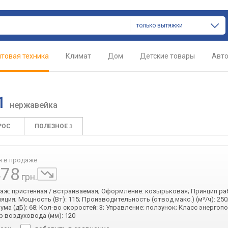
только вытяжки
товая техника
Климат
Дом
Детские товары
Авт
51
нержавейка
РОС
ПОЛЕЗНОЕ
3
я в продаже
478
грн.
таж: пристенная / встраиваемая; Оформление: козырьковая; Принцип ра
яция; Мощность (Вт): 115; Производительность (отвод макс.) (м³/ч): 250
ума (дБ): 68; Кол-во скоростей: 3; Управление: ползунок; Класс энергоп
р воздуховода (мм): 120