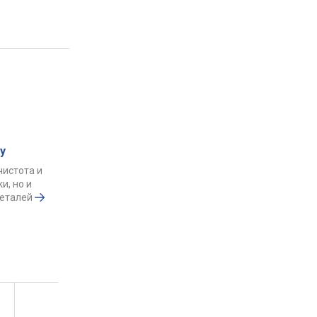
у
чистота и
и, но и
деталей