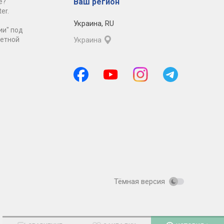
Ваш регион
е?
er.
Украина
,
RU
ии" под
ретной
Украина
Тёмная версия