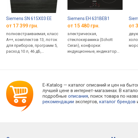
Siemens SN 615X03 EE
Siemens EH 631BEB1
Siem
от 17 399 грн.
от 15 480 грн.
от 3
полновстраиваемая, класс
электрическая,
двух
A++, комплектов 13, лоток
стеклокерамика (Schott
холо
для приборов, программ 5,
Ceran), конфорки:
моро
расход 10 л, 46 дБ,
индукционные, индикатор
инвертор, луч, доводчик,
тепла, защита от детей
ширина: 60 см
E-Katalog
— каталог описаний и цен на быто
лучшей цене в интернет-магазинах. В кат
подробные
описания
, поиск товара по наз
рекомендации
экспертов,
каталог брендов
и