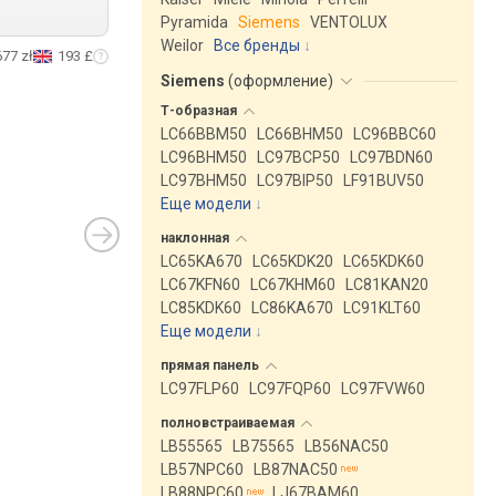
Pyramida
Siemens
VENTOLUX
Weilor
Все бренды
677 zł
193 £
Siemens
(
оформление
)
Т-образная
LC66BBM50
LC66BHM50
LC96BBC60
LC96BHM50
LC97BCP50
LC97BDN60
LC97BHM50
LC97BIP50
LF91BUV50
Еще модели
↓
наклонная
LC65KA670
LC65KDK20
LC65KDK60
LC67KFN60
LC67KHM60
LC81KAN20
LC85KDK60
LC86KA670
LC91KLT60
Еще модели
↓
прямая
панель
LC97FLP60
LC97FQP60
LC97FVW60
полновстраиваемая
LB55565
LB75565
LB56NAC50
LB57NPC60
LB87NAC50
LB88NPC60
LJ67BAM60