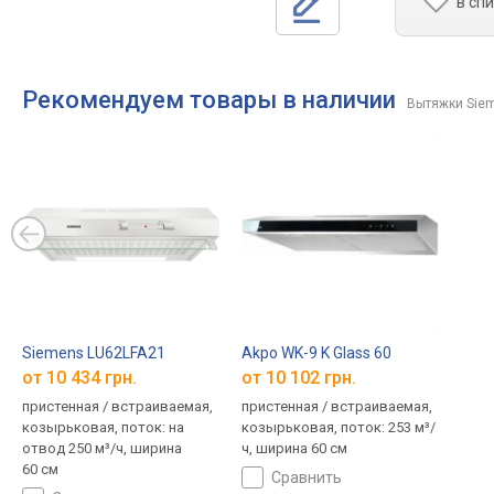
в сп
Рекомендуем товары в наличии
Вытяжки Sie
Siemens LU62LFA21
Akpo WK-9 K Glass 60
от 10 434 грн.
от 10 102 грн.
пристенная / встраиваемая,
пристенная / встраиваемая,
козырьковая, поток: на
козырьковая, поток: 253 м³/
отвод 250 м³/ч, ширина
ч, ширина 60 см
60 см
сравнить