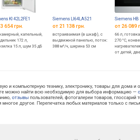
ens KI 42L2FE1
Siemens LI64LA521
Siemens HB
3 654 грн.
от 21 138 грн.
от 26 089 
камерный, капельный,
встраиваемая (в шкаф), с
66 л, готовка
дильник 172 л,
выдвижной панелью, поток:
270 °C, конве
зилка 15 л, шум 35 дБ
388 м³/ч, ширина 53 см
нагревателем
от детей, дв
телескопиче
направляющ
вую и компьютерную технику, электронику, товары для дома и 
алоге можно найти всю необходимую для выбора информацию —
ванию,
отзывы
пользователей, фотогалереи товаров, глоссарий т
 многое другое. Перепечатка любых материалов только с пись