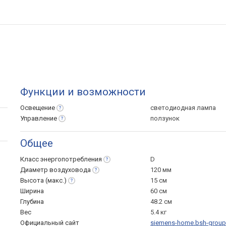
Функции и возможности
Освещение
светодиодная лампа
Управление
ползунок
Общее
Класс
энергопотребления
D
Диаметр
воздуховода
120 мм
Высота
(макс.)
15 см
Ширина
60 см
Глубина
48.2 см
Вес
5.4 кг
Официальный сайт
siemens-home.bsh-grou