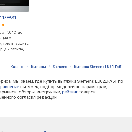
 113FBS1
Siemens SN 616X00 KF
Siemens EH 801LVC
грн.
от 16 950 грн.
от 31 919 грн.
: от 50 °C, до
полновстраиваемая, класс
электрическая,
кция с
E, комплектов 13, лоток для
стеклокерамика (Sch
, гриль, защита
приборов, программ 6,
Ceran), конфорки:
ерца 2 стекла,
расход 9.5 л, 46 дБ,
индукционные, от 1.4
ские
инвертор, луч, ширина: 60 см
2.2 кВт, индикатор те
ие
автожарка, защита о
Каталог
/
Вытяжки
/
Siemens
/
Вытяжка Siemens LU62LFA51
офиса. Мы знаем, где купить вытяжки Siemens LU62LFA51 по
сравнение
вытяжек, подбор моделей по параметрам,
ерминов, обзоры, инструкции,
рейтинг
товаров,
менного согласия редакции.