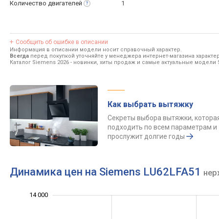
Количество
двигателей
1
Сообщить об ошибке в описании
Информация в описании модели носит справочный характер.
Всегда
перед покупкой уточняйте у менеджера интернет-магазина характе
Каталог Siemens 2026
- новинки, хиты продаж и самые актуальные модели 
Как выбрать вытяжку
Секреты выбора вытяжки, котора
подходить по всем параметрам и
прослужит долгие годы
Динамика цен на Siemens LU62LFA51
нер
16 000
4 000
5 000
7 000
9 000
2 000
14 000