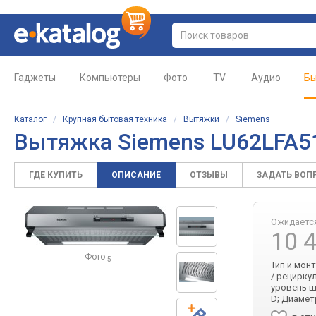
Гаджеты
Компьютеры
Фото
TV
Аудио
Бы
Каталог
/
Крупная бытовая техника
/
Вытяжки
/
Siemens
Вытяжка Siemens LU62LFA
ГДЕ КУПИТЬ
ОПИСАНИЕ
ОТЗЫВЫ
ЗАДАТЬ ВОП
Ожидаетс
10 
Фото
5
Тип и мон
/ рециркул
уровень ш
D; Диамет