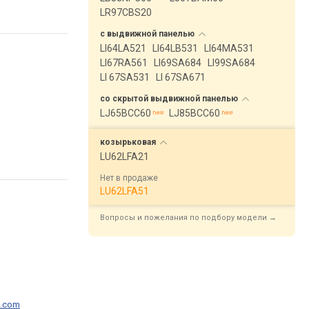
LR97CBS20
с выдвижной
панелью
LI64LA521
LI64LB531
LI64MA531
LI67RA561
LI69SA684
LI99SA684
LI 67SA531
LI 67SA671
со скрытой выдвижной
панелью
LJ65BCC60
LJ85BCC60
козырьковая
LU62LFA21
Нет в продаже
LU62LFA51
Вопросы и пожелания по подбору модели →
p.com