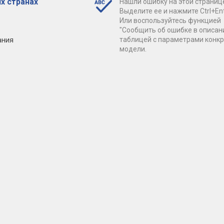
х странах
Нашли ошибку на этой страниц
Выделите ее и нажмите Ctrl+Ent
Или воспользуйтесь функцией
"Сообщить об ошибке в описан
ания
таблицей с параметрами конк
модели.