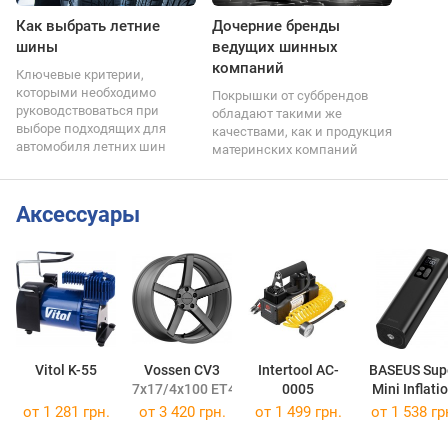
Как выбрать летние
Дочерние бренды
шины
ведущих шинных
компаний
Ключевые критерии,
которыми необходимо
Покрышки от суббрендов
руководствоваться при
обладают такими же
выборе подходящих для
качествами, как и продукция
автомобиля летних шин
материнских компаний
Аксессуары
Vitol K-55
Vossen CV3
Intertool AC-
BASEUS Sup
7x17/4x100 ET40 DIA67,1
0005
Mini Inflati
Pump
от 1 281 грн.
от
3 420 грн.
от 1 499 грн.
от 1 538 гр