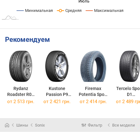
Июнь
Сент.
Май
Авг.
Июль
L
Минимальная
Средняя
Максимальная
Рекомендуем
Rydanz
Kustone
Firemax
Tercelo Spo
Roadster R02
Passion P9
Potentia Sport
D1
235/50 R17 100W
235/50 R17 100W
2
235/50 R17 
от
2 513 грн.
от
2 421 грн.
от
2 414 грн.
от
2 489 гр
235/50 R17 100W
Шины
Sonix
Фильтр
Все модели