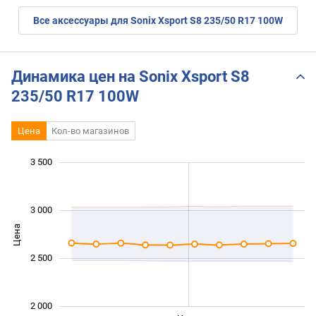
Все аксессуары для Sonix Xsport S8 235/50 R17 100W
Динамика цен на Sonix Xsport S8
235/50 R17 100W
Цена
Кол-во магазинов
 600
 800
 200
 000
 500
 000
3 500
3 000
Цена
2 000
2 500
2 000