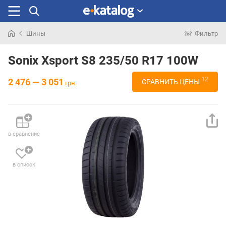
Шины
Фильтр
Искали
раньше
Sonix Xsport S8 235/50 R17 100W
12
2 476 — 3 051
СРАВНИТЬ ЦЕНЫ
грн.
в сравнение
в список