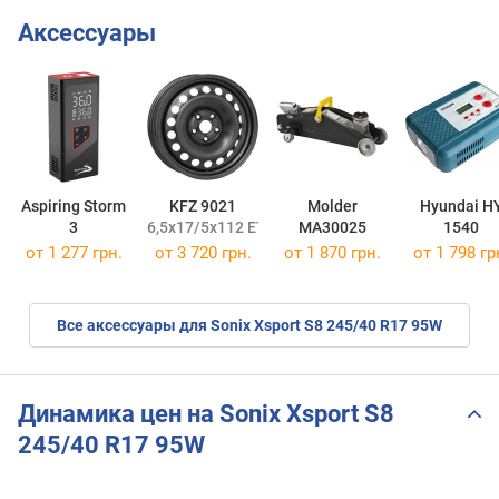
Аксессуары
Aspiring Storm
KFZ 9021
Molder
Hyundai H
3
6,5x17/5x112 ET38 DIA57,1
MA30025
1540
от 1 277 грн.
от
3 720 грн.
от 1 870 грн.
от 1 798 гр
Все аксессуары для Sonix Xsport S8 245/40 R17 95W
Динамика цен на Sonix Xsport S8
245/40 R17 95W