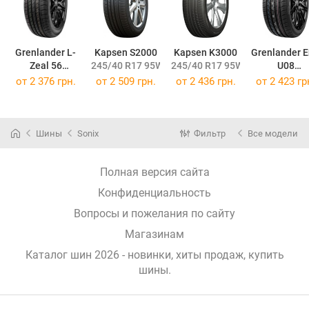
Grenlander L-
Kapsen S2000
Kapsen K3000
Grenlander E
Zeal 56
245/40 R17 95W
245/40 R17 95W
U08
245/40 R17 95W
245/40 R17 
от
2 376 грн.
от
2 509 грн.
от
2 436 грн.
от
2 423 гр
Шины
Sonix
Фильтр
Все модели
Полная версия сайта
Конфиденциальность
Вопросы и пожелания по сайту
Магазинам
Каталог шин 2026 - новинки, хиты продаж,
купить
шины
.