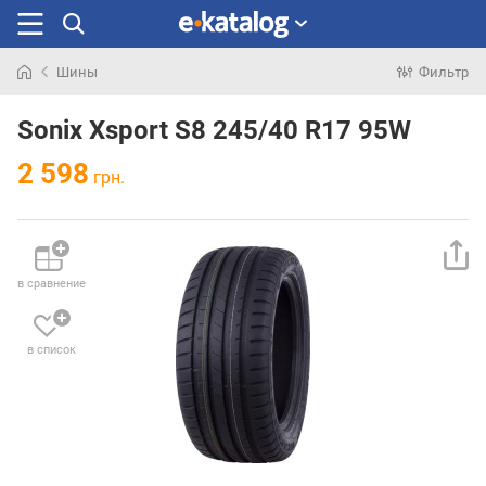
Шины
Фильтр
Искали
раньше
Sonix Xsport S8 245/40 R17 95W
2 598
грн.
в сравнение
в список