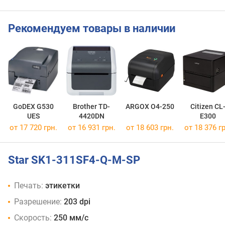
Рекомендуем товары в наличии
GoDEX G530
Brother TD-
ARGOX O4-250
Citizen CL
UES
4420DN
E300
от 17 720 грн.
от 16 931 грн.
от 18 603 грн.
от 18 376 гр
Star SK1-311SF4-Q-M-SP
Печать:
этикетки
Разрешение:
203 dpi
Скорость:
250 мм/с