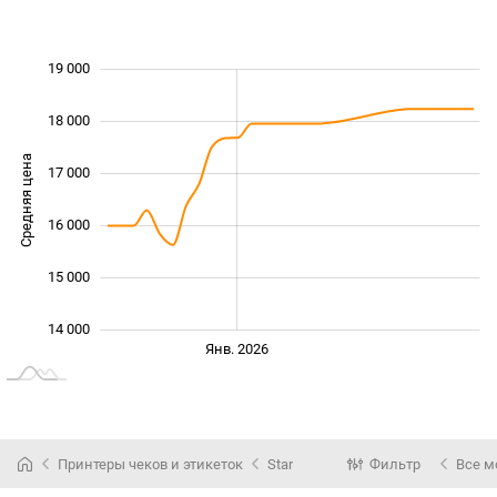
19 000
 000
 000
 000
18 000
Средняя цена
17 000
14 000
16 000
15 000
14 000
Июль
Июль
Окт.
Янв. 2026
L
Принтеры чеков и этикеток
Star
Фильтр
Все м