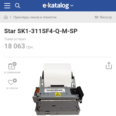
Принтеры чеков и этикеток
Фильтр
Искали
раньше
Star SK1-311SF4-Q-M-SP
Товар устарел
18 063
грн.
в сравнение
в список