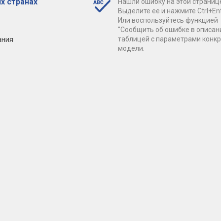
х странах
Нашли ошибку на этой страниц
Выделите ее и нажмите Ctrl+Ent
Или воспользуйтесь функцией
"Сообщить об ошибке в описан
ания
таблицей с параметрами конк
модели.