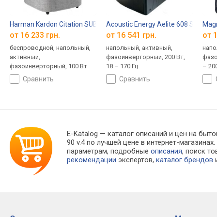
Harman Kardon Citation SUB S
Acoustic Energy Aelite 608 Sub
Magn
от 16 233 грн.
от 16 541 грн.
от 1
беспроводной, напольный,
напольный, активный,
напо
активный,
фазоинверторный, 200 Вт,
фазо
фазоинверторный, 100 Вт
18 – 170 Гц
– 20
сравнить
сравнить
E-Katalog
— каталог описаний и цен на быто
90 v.4 по лучшей цене в интернет-магазин
параметрам, подробные
описания
, поиск т
рекомендации
экспертов,
каталог брендов
и