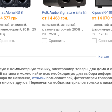
at Alpha RS 8
Polk Audio Signature Elite ES10
Klipsch R-1
4 577 грн.
от 14 483 грн.
от 14 070 
льный, активный,
напольный, активный,
напольный, 
инверторный, 80 Вт, 25
фазоинверторный, 200 Вт,
фазоинверто
0 Гц
28 – 250 Гц
32 – 120 Гц
сравнить
сравнить
сравни
Каталог
вую и компьютерную технику, электронику, товары для дома и
ах. В каталоге можно найти всю необходимую для выбора инфо
овара по названию,
отзывы
пользователей, фотогалереи товаров,
 многое другое. Перепечатка любых материалов только с пись