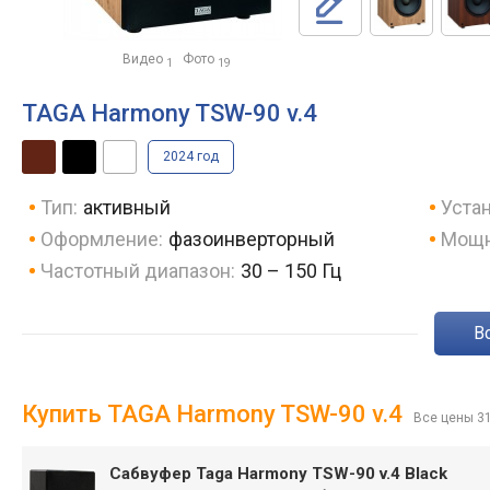
Видео
Фото
1
19
TAGA Harmony TSW-90 v.4
2024 год
Тип:
активный
Устан
Оформление:
фазоинверторный
Мощн
Частотный диапазон:
30 – 150 Гц
Купить TAGA Harmony TSW-90 v.4
Все цены 3
Сабвуфер Taga Harmony TSW-90 v.4 Black