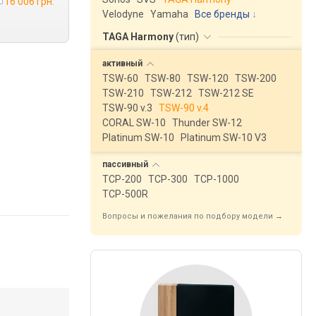
16 006 грн.
Velodyne
Yamaha
Все бренды
TAGA Harmony
(
тип
)
активный
TSW-60
TSW-80
TSW-120
TSW-200
TSW-210
TSW-212
TSW-212 SE
TSW-90 v.3
TSW-90 v.4
CORAL SW-10
Thunder SW-12
Platinum SW-10
Platinum SW-10 V3
пассивный
TCP-200
TCP-300
TCP-1000
TCP-500R
Вопросы и пожелания по подбору модели →