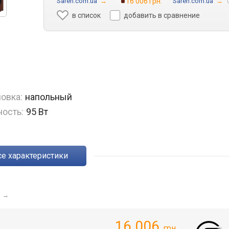
Saren.com.ua
→
16 006 грн.
Saren.com.ua
→
в список
добавить в сравнение
овка:
напольный
ость:
95 Вт
Все характеристики
1
→
16 006
грн.