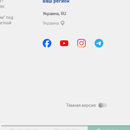
Ваш регион
е?
er.
Украина
,
RU
ии" под
ретной
Украина
Тёмная версия