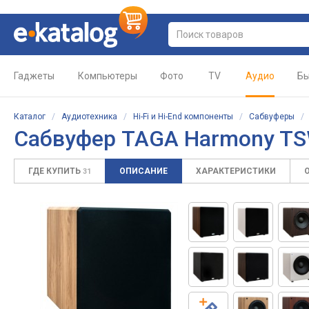
Гаджеты
Компьютеры
Фото
TV
Аудио
Бы
Каталог
/
Аудиотехника
/
Hi-Fi и Hi-End компоненты
/
Сабвуферы
Сабвуфер TAGA Harmony TS
ГДЕ КУПИТЬ
ОПИСАНИЕ
ХАРАКТЕРИСТИКИ
31