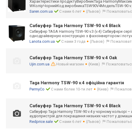
Характеристики продуктуВиробни
кTaga HarmonyМакси
WКолірЧорнийКод виробникаTSW90V
4МодельTSW-90 v
Saren.com.ua
С нами 6 лет
(Львов)
Пожаловатьс
Сабвуфер Taga Harmony TSW-90 v.4 Black
Сабвуфер TAGA Harmony TSW-90 v.3 (v.4) Сабвуфери сер
однодрайверную конструкцію з фазоінвертором і поту
Lanota.com.ua
С нами 3 года
(Львов)
Пожаловат
Сабвуфер Taga Harmony TSW-90 v.4 Oak
Ujin.com.ua
Новый магазин
(Киев)
Пожаловатьс
Taga Harmony TSW-90 v.4 офіційна гарантія
PermyCo
С нами более 10-ти лет
(Киев)
Пожалов
Сабвуфер Taga Harmony TSW-90 v.4 Black
Сабвуфер Taga Harmony TSW-90 v.4 у чорному кольорі – 
аудіопристрій для покращення низьких частот у домашн
Redprice.sale
С нами 6 лет
(Львов)
Пожаловатьс