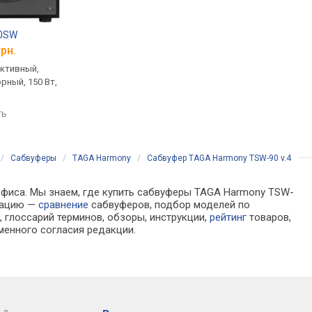
00SW
Behringer NEKKST K10S
Polk Audio PSW 10
грн.
от 11 674 грн.
от 14 713 грн.
активный,
напольный, активный,
напольный, активный
рный, 150 Вт,
фазоинверторный, 300 Вт
фазоинверторный, 10
40 – 200 Гц
сравнить
ть
сравнить
/
Сабвуферы
/
TAGA Harmony
/
Сабвуфер TAGA Harmony TSW-90 v.4
 офиса. Мы знаем, где купить сабвуферы TAGA Harmony TSW-
рмацию —
сравнение
сабвуферов, подбор моделей по
 глоссарий терминов, обзоры, инструкции,
рейтинг
товаров,
менного согласия редакции.