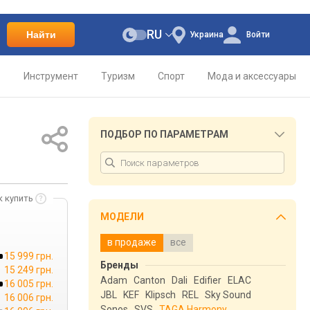
RU
Найти
Украина
Войти
о
Инструмент
Туризм
Спорт
Мода и аксессуары
ПОДБОР ПО ПАРАМЕТРАМ
к купить
МОДЕЛИ
в продаже
все
15 999 грн.
Бренды
15 249 грн.
Adam
Canton
Dali
Edifier
ELAC
16 005 грн.
JBL
KEF
Klipsch
REL
Sky Sound
16 006 грн.
Sonos
SVS
TAGA Harmony