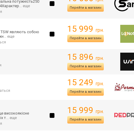
мал
ьна потужність250
.4Характер
... еще
Перейти в магазин
я
15 999
грн.
ії TSW являють собою
жн
... еще
Перейти в магазин
ься
15 896
грн.
я
Перейти в магазин
15 249
грн.
аться
Перейти в магазин
15 999
грн.
це високоякісне
іх т
... еще
Перейти в магазин
я