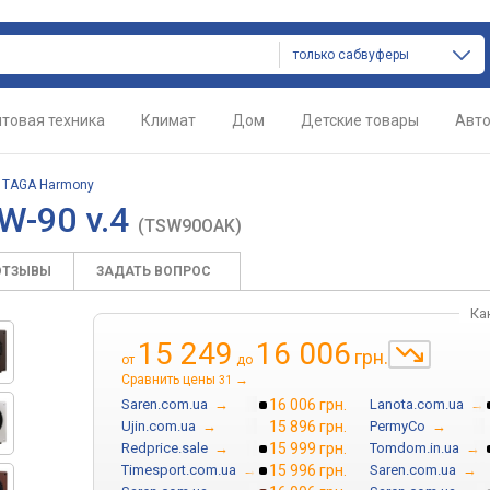
только сабвуферы
товая техника
Климат
Дом
Детские товары
Авт
/
TAGA Harmony
W-90 v.4
(TSW90OAK)
ОТЗЫВЫ
ЗАДАТЬ ВОПРОС
Ка
15 249
16 006
грн.
от
до
Сравнить цены
→
31
Saren.com.ua
→
16 006 грн.
Lanota.com.ua
→
Ujin.com.ua
→
15 896 грн.
PermyCo
→
Redprice.sale
→
15 999 грн.
Tomdom.in.ua
→
Timesport.com.ua
→
15 996 грн.
Saren.com.ua
→