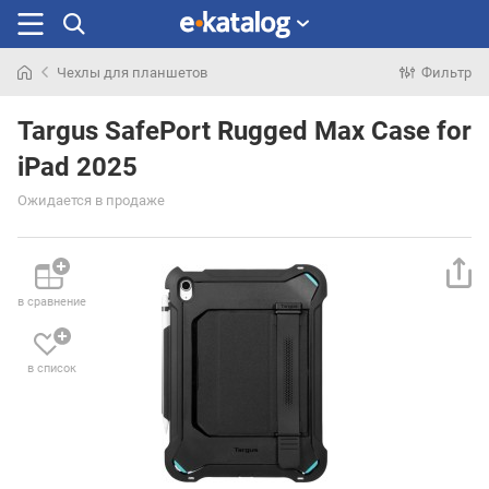
Чехлы для планшетов
Фильтр
Искали
раньше
Targus SafePort Rugged Max Case for
iPad 2025
Ожидается в продаже
в сравнение
в список