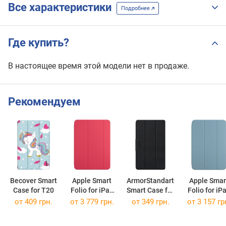
Все характеристики
Подробнее
Где купить?
В настоящее время этой модели нет в продаже.
Рекомендуем
Becover Smart
Apple Smart
ArmorStandart
Apple Smar
Case for T20
Folio for iPad
Smart Case for
Folio for iP
2025
Pad Mini
mini 2024
от 409 грн.
от 3 779 грн.
от 349 грн.
от 3 157 гр