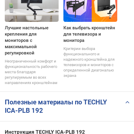
Лучшие настольные
Как выбрать кронштейн
крепления для
для телевизора и
мониторов с
монитора
максимальной
Критерии выбора
регулировкой
функционального и
надежного кронштейна для
Неограниченный комфорт и
телевизоров и мониторов с
функциональность рабочего
определенной диагональю
места благодаря
экрана
регулируемым во всех
направлениях кронштейнам
Полезные материалы по TECHLY
ICA-PLB 192
Инструкция TECHLY ICA-PLB 192