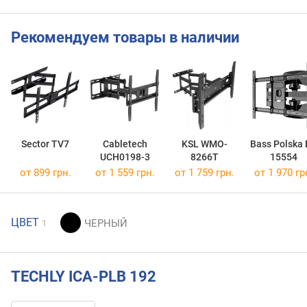
Рекомендуем товары в наличии
Sector TV7
Cabletech
KSL WMO-
Bass Polska
UCH0198-3
8266T
15554
от 899 грн.
от 1 559 грн.
от 1 759 грн.
от 1 970 гр
ЦВЕТ
1
TECHLY ICA-PLB 192