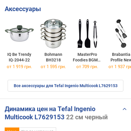
Аксессуары
IQ Be Trendy
Bohmann
MasterPro
Brabantia
IQ-2044-22
BH3218
Foodies BGMP-
Profile Ne
7183
260285
от 1 919 грн.
от 1 595 грн.
от 709 грн.
от 1 937 гр
Все аксессуары для Tefal Ingenio Multicook L7629153
Динамика цен на Tefal Ingenio
Multicook L7629153
22 см черный