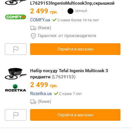
L7629153IngenioMulticook3пр,скрышкой
2 499
грн.
COMFY.ua
С нами более 10-ти лет
(Киев)
Гарантия: от производителя
Перейти в магазин
Набір посуду Tefal Ingenio Multicook 3
предмети
(L7629153)
2 499
грн.
Rozetka.ua
С нами 7 лет
(Киев)
Перейти в магазин