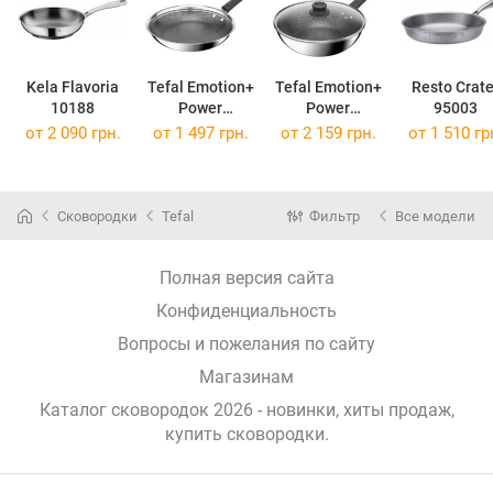
Kela Flavoria
Tefal Emotion+
Tefal Emotion+
Resto Crate
10188
Power
Power
95003
E3410655
E3411655
от 2 090 грн.
от 1 497 грн.
от 2 159 грн.
от 1 510 гр
Сковородки
Tefal
Фильтр
Все модели
Полная версия сайта
Конфиденциальность
Вопросы и пожелания по сайту
Магазинам
Каталог сковородок 2026 - новинки, хиты продаж,
купить сковородки
.