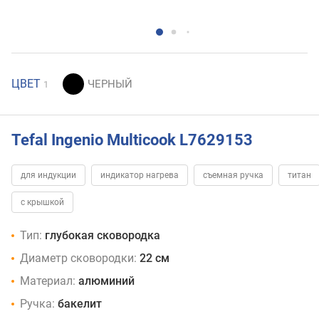
ЦВЕТ
1
Tefal Ingenio Multicook L7629153
для индукции
индикатор нагрева
съемная ручка
титан
с крышкой
Тип:
глубокая сковородка
Диаметр сковородки:
22 см
Материал:
алюминий
Ручка:
бакелит