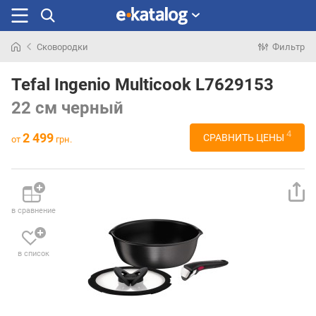
Сковородки
Фильтр
Искали
раньше
Tefal Ingenio Multicook L7629153
22 см черный
4
2 499
СРАВНИТЬ ЦЕНЫ
от
грн.
в сравнение
в список