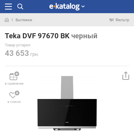
Вытяжки
Фильтр
Искали
раньше
Teka DVF 97670 BK
черный
Товар устарел
43 653
грн.
в сравнение
в список