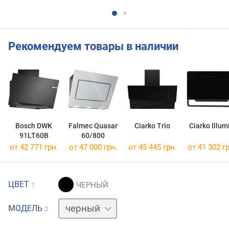
Рекомендуем товары в наличии
Bosch DWK
Falmec Quasar
Ciarko Trio
Ciarko Illum
91LT60B
60/800
от 42 771 грн.
от 47 000 грн.
от 45 445 грн.
от 41 302 гр
ЦВЕТ
1
белый
МОДЕЛЬ
2