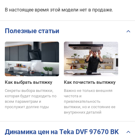
В настоящее время этой модели нет в продаже.
Полезные статьи
Как выбрать вытяжку
Как почистить вытяжку
Секреты выбора вытяжки,
Важно не только внешняя
которая будет подходить по
чистота и
всем параметрам и
привлекательность
прослужит долгие годы
вытяжки, но и состояние ее
внутренних деталей
Динамика цен на Teka DVF 97670 BK