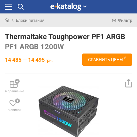
Блоки питания
Фильтр
Искали
раньше
Thermaltake Toughpower PF1 ARGB
PF1 ARGB 1200W
6
14 485 — 14 495
СРАВНИТЬ ЦЕНЫ
грн.
в сравнение
в список