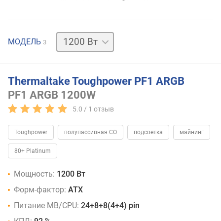
850 Вт
1050 Вт
МОДЕЛЬ
3
Thermaltake Toughpower PF1 ARGB
PF1 ARGB 1200W
5.0 /
1
отзыв
Toughpower
полупассивная СО
подсветка
майнинг
80+ Platinum
Мощность:
1200 Вт
Форм-фактор:
ATX
Питание MB/CPU:
24+8+8(4+4) pin