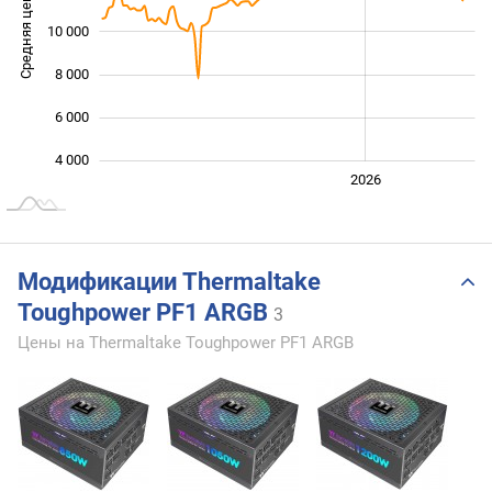
Средняя цена
10 000
10 000
8 000
6 000
4 000
2024
2025
2028
2026
L
Модификации Thermaltake
Toughpower PF1 ARGB
3
Цены на Thermaltake Toughpower PF1 ARGB