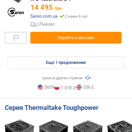
14 495
грн.
Saren.com.ua
С нами 6 лет
(Львов)
Перейти в магазин
eще
1
предложение
Цены в других странах
$659
336 £
1 018 zł
Серия Thermaltake Toughpower