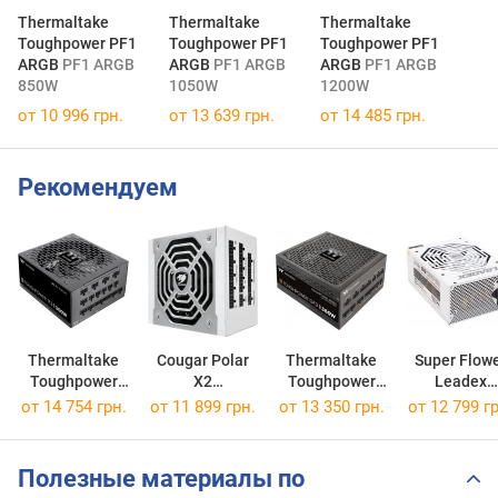
Thermaltake
Thermaltake
Thermaltake
Toughpower PF1
Toughpower PF1
Toughpower PF1
ARGB
PF1 ARGB
ARGB
PF1 ARGB
ARGB
PF1 ARGB
850W
1050W
1200W
от 10 996 грн.
от 13 639 грн.
от 14 485 грн.
Рекомендуем
Thermaltake
Cougar Polar
Thermaltake
Super Flow
Toughpower
X2
Toughpower
Leadex
TF3
TF3 1300W
Polar X2 1200
GF3
Platinum
от
14 754 грн.
от
11 899 грн.
от
13 350 грн.
от
12 799 гр
GF3 1350W
SF-1200F-1
Полезные материалы по