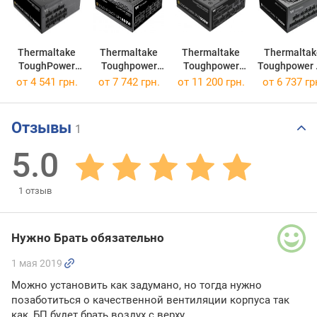
Thermaltake
Thermaltake
Thermaltake
Thermaltak
ToughPower
Toughpower
Toughpower
Toughpower
GT
GT 750W
GF1
GF1 850W
SFX GEN5
PT 850W
от
4 541 грн.
от
7 742 грн.
от
11 200 грн.
от
6 737 гр
SFX 1000W
Отзывы
1
5.0
1
отзыв
Нужно Брать обязательно
1 мая 2019
Можно установить как задумано, но тогда нужно
позаботиться о качественной вентиляции корпуса так
как, БП будет брать воздух с верху.