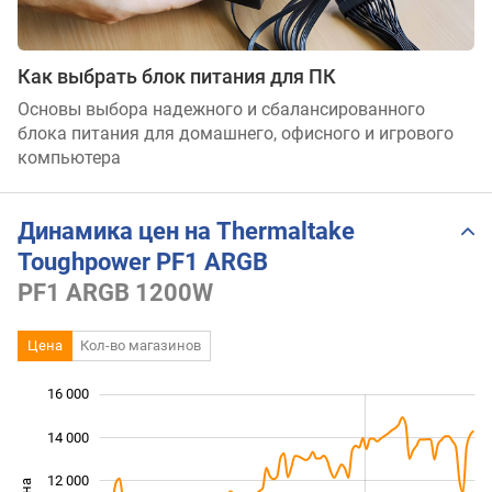
Как выбрать блок питания для ПК
Основы выбора надежного и сбалансированного
блока питания для домашнего, офисного и игрового
компьютера
Динамика цен на Thermaltake
Toughpower PF1 ARGB
PF1 ARGB 1200W
Цена
Кол-во магазинов
16 000
 000
 000
0
14 000
12 000