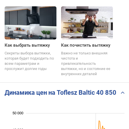
Как выбрать вытяжку
Как почистить вытяжку
Секреты выбора вытяжки,
Важно не только внешняя
которая будет подходить по
чистота и
всем параметрам и
привлекательность
прослужит долгие годы
вытяжки, но и состояние ее
внутренних деталей
Динамика цен на Toflesz Baltic 40 850
50 000
 000
 000
 000
 000
 000
 000
0