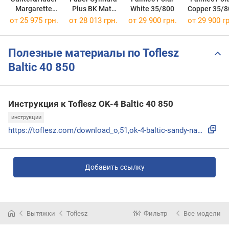
Margarette
Plus BK Matt
White 35/800
Copper 35/8
Wall Gold
A37
от 25 975 грн.
от 28 013 грн.
от 29 900 грн.
от 29 900 гр
Полезные материалы по Toflesz
Baltic 40 850
Инструкция к Toflesz OK-4 Baltic 40 850
инструкции
https://toflesz.com/download_o,51,ok-4-baltic-sandy-nascien...
Добавить ссылку
Вытяжки
Toflesz
Фильтр
Все модели