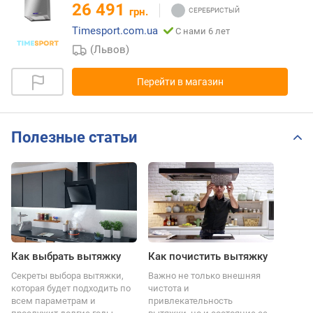
26 491
грн.
Timesport.com.ua
С нами 6 лет
(Львов)
Перейти в магазин
Полезные статьи
Как выбрать вытяжку
Как почистить вытяжку
Секреты выбора вытяжки,
Важно не только внешняя
которая будет подходить по
чистота и
всем параметрам и
привлекательность