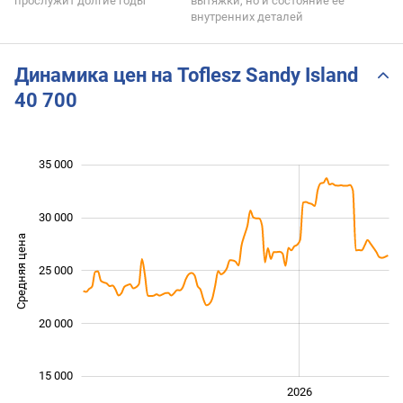
прослужит долгие годы
вытяжки, но и состояние ее
внутренних деталей
Динамика цен на Toflesz Sandy Island
40 700
35 000
 000
 000
 000
 000
0
30 000
Средняя цена
25 000
10 000
20 000
15 000
2024
2025
2028
2026
L