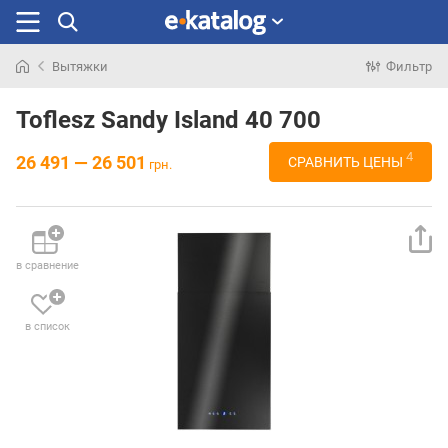
Вытяжки
Фильтр
Искали
раньше
Toflesz Sandy Island 40 700
4
26 491 — 26 501
СРАВНИТЬ ЦЕНЫ
грн.
в сравнение
в список