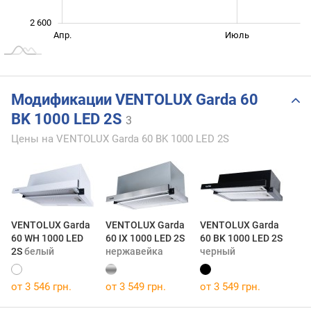
2 600
Янв. 2026
Окт.
Апр.
Июль
L
Модификации VENTOLUX Garda 60
BK 1000 LED 2S
3
Цены на VENTOLUX Garda 60 BK 1000 LED 2S
VENTOLUX Garda
VENTOLUX Garda
VENTOLUX Garda
60 WH 1000 LED
60 IX 1000 LED 2S
60 BK 1000 LED 2S
2S
белый
нержавейка
черный
от 3 546 грн.
от 3 549 грн.
от 3 549 грн.