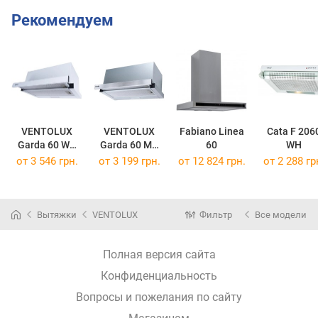
Рекомендуем
VENTOLUX
VENTOLUX
Fabiano Linea
Cata F 206
Garda 60 WH
Garda 60 MX
60
WH
1000 LED 2S
1000 LED 2S
от 3 546 грн.
от 3 199 грн.
от 12 824 грн.
от 2 288 гр
Вытяжки
VENTOLUX
Фильтр
Все модели
Полная версия сайта
Конфиденциальность
Вопросы и пожелания по сайту