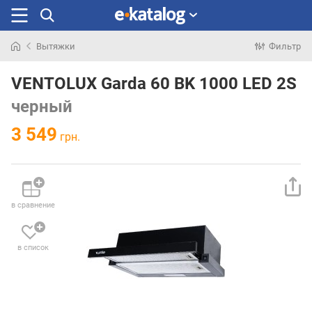
Вытяжки
Фильтр
Искали
раньше
VENTOLUX Garda 60 BK 1000 LED 2S
черный
3 549
грн.
в сравнение
в список