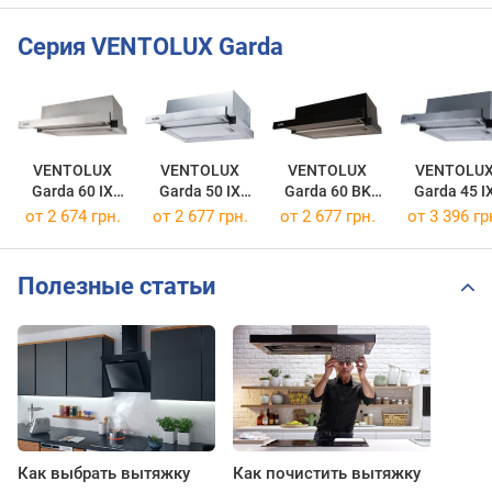
Серия VENTOLUX Garda
VENTOLUX
VENTOLUX
VENTOLUX
VENTOLU
Garda 60 IX
Garda 50 IX
Garda 60 BK
Garda 45 I
700 LED 2S
700 LED 2S
700 LED 2S
700 LED
от 2 674 грн.
от 2 677 грн.
от 2 677 грн.
от 3 396 гр
Полезные статьи
Как выбрать вытяжку
Как почистить вытяжку