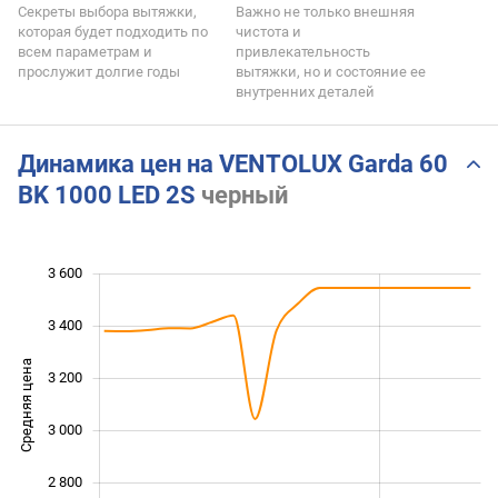
Секреты выбора вытяжки,
Важно не только внешняя
которая будет подходить по
чистота и
всем параметрам и
привлекательность
прослужит долгие годы
вытяжки, но и состояние ее
внутренних деталей
Динамика цен на VENTOLUX Garda 60
BK 1000 LED 2S
черный
3 600
 200
 400
 800
3 400
Средняя цена
3 200
2 600
3 000
2 800