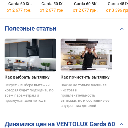
Garda 60 IX
Garda 50 IX
Garda 60 BK
Garda 45 I
700 LED 2S
700 LED 2S
700 LED 2S
700 LED
от 2 677 грн.
от 2 677 грн.
от 2 677 грн.
от 3 396 гр
Полезные статьи
Как выбрать вытяжку
Как почистить вытяжку
Секреты выбора вытяжки,
Важно не только внешняя
которая будет подходить по
чистота и
всем параметрам и
привлекательность
прослужит долгие годы
вытяжки, но и состояние ее
внутренних деталей
Динамика цен на VENTOLUX Garda 60