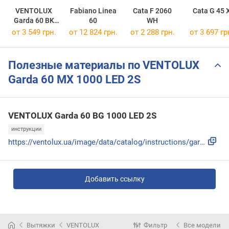
VENTOLUX
Fabiano Linea
Cata F 2060
Cata G 45 
Garda 60 BK
60
WH
1000 LED 2S
от 3 549 грн.
от 12 824 грн.
от 2 288 грн.
от 3 697 гр
Полезные материалы по VENTOLUX
Garda 60 MX 1000 LED 2S
VENTOLUX Garda 60 BG 1000 LED 2S
инструкции
https://ventolux.ua/image/data/catalog/instructions/garda_6...
Добавить ссылку
Вытяжки
VENTOLUX
Фильтр
Все модели