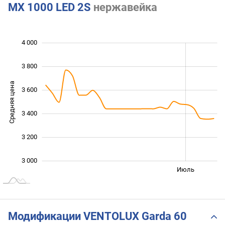
MX 1000 LED 2S
нержавейка
 900
 100
 300
 200
 800
 600
4 000
3 800
Средняя цена
3 600
3 100
3 400
3 200
3 000
Янв. 2026
Янв. 2027
Апр.
Июль
L
Модификации VENTOLUX Garda 60