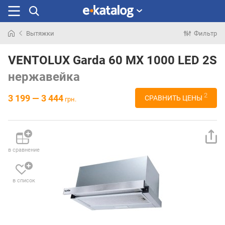
Вытяжки
Фильтр
Искали
раньше
VENTOLUX Garda 60 MX 1000 LED 2S
нержавейка
2
3 199 — 3 444
СРАВНИТЬ ЦЕНЫ
грн.
в сравнение
в список