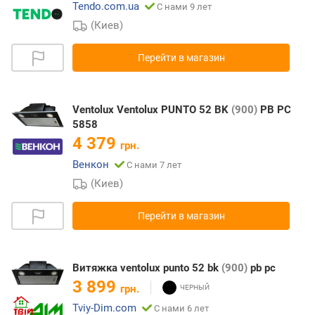
Tendo.com.ua
С нами 9 лет
(Киев)
Перейти в магазин
Ventolux Ventolux PUNTO 52 BK
(900)
PB PC
5858
4 379
грн.
Венкон
С нами 7 лет
(Киев)
Перейти в магазин
Витяжка ventolux punto 52 bk
(900)
pb pc
3 899
грн.
Tviy-Dim.com
С нами 6 лет