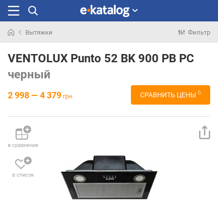
Вытяжки
Фильтр
Искали
раньше
VENTOLUX Punto 52 BK 900 PB PC
черный
6
2 998 — 4 379
СРАВНИТЬ ЦЕНЫ
грн.
в сравнение
в список