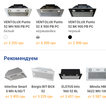
VENTOLUX Punto
VENTOLUX Punto
VENTOLUX Punto
52 WH 900 PB PC
52 X 900 PB PC
52 BK 900 PB PC
белый
нержавейка
черный
от 3 295 грн.
от 4 399 грн.
от 2 998 грн.
Рекомендуем
Interline Smart
Borgio BIT-BOX
ELEYUS Into
Minola HB
S WH A/60/T
52
960 52 BL
5622 WH 10
LED
от 3 495 грн.
от 3 329 грн.
от 3 451 грн.
от 3 587 гр