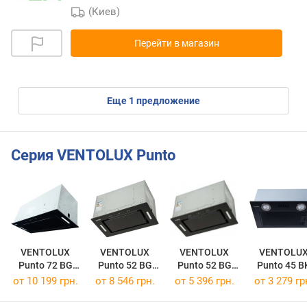
(Киев)
Перейти в магазин
eще
1
предложение
Серия VENTOLUX Punto
VENTOLUX
VENTOLUX
VENTOLUX
VENTOLU
Punto 72 BG
Punto 52 BG
Punto 52 BG
Punto 45 B
1200 TC MS
1000 TC MS
700 TC MS
800 PB
от 10 199 грн.
от 8 546 грн.
от 5 396 грн.
от 3 279 гр