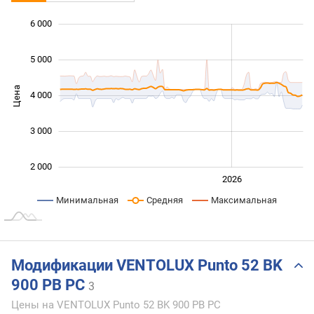
 500
 500
 000
 000
0
6 000
5 000
Цена
4 000
2 500
3 000
2 000
2024
2025
2028
2026
L
Минимальная
Средняя
Максимальная
Модификации VENTOLUX Punto 52 BK
900 PB PC
3
Цены на VENTOLUX Punto 52 BK 900 PB PC