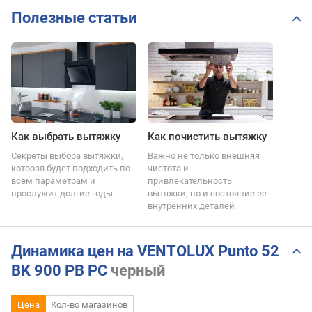
Полезные статьи
Как выбрать вытяжку
Как почистить вытяжку
Секреты выбора вытяжки,
Важно не только внешняя
которая будет подходить по
чистота и
всем параметрам и
привлекательность
прослужит долгие годы
вытяжки, но и состояние ее
внутренних деталей
Динамика цен на VENTOLUX Punto 52
BK 900 PB PC
черный
Цена
Кол-во магазинов