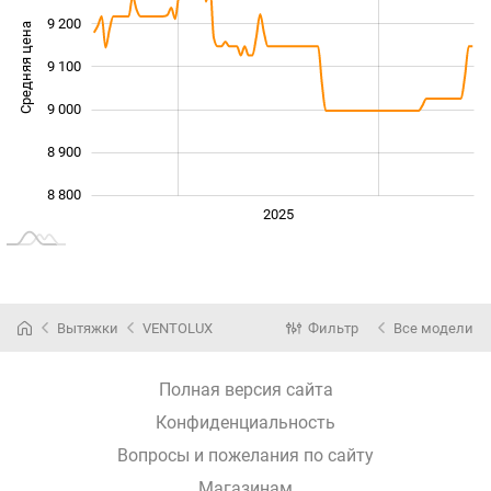
9 200
Средняя цена
9 100
8 800
9 000
8 900
8 800
2024
2026
2027
2025
L
Вытяжки
VENTOLUX
Фильтр
Все модели
Полная версия сайта
Конфиденциальность
Вопросы и пожелания по сайту
Магазинам