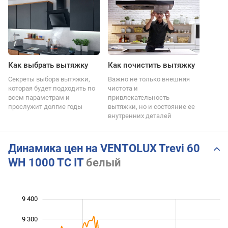
Как выбрать вытяжку
Как почистить вытяжку
Секреты выбора вытяжки,
Важно не только внешняя
которая будет подходить по
чистота и
всем параметрам и
привлекательность
прослужит долгие годы
вытяжки, но и состояние ее
внутренних деталей
Динамика цен на VENTOLUX Trevi 60
WH 1000 TC IT
белый
9 400
 600
 700
 500
9 300