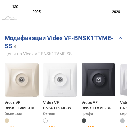
130
Янв. 2025
Июль
2027
2025
2026
L
Модификации Videx VF-BNSK1TVME-
SS
4
Цены на Videx VF-BNSK1TVME-SS
Videx VF-
Videx VF-
Videx VF-
Vid
BNSK1TVME-CR
BNSK1TVME-W
BNSK1TVME-BG
BN
бежевый
белый
графит
сер