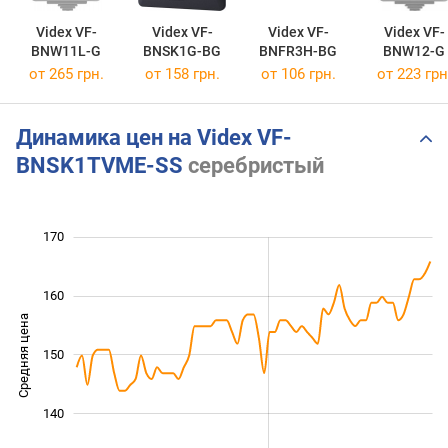
Videx VF-
Videx VF-
Videx VF-
Videx VF-
BNW11L-G
BNSK1G-BG
BNFR3H-BG
BNW12-G
от 265 грн.
от 158 грн.
от 106 грн.
от 223 грн
Динамика цен на Videx VF-
BNSK1TVME-SS
серебристый
170
120
125
135
145
155
180
110
160
Средняя цена
150
130
140