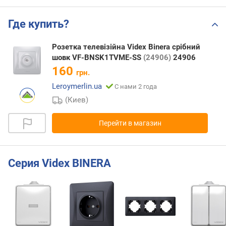
Где купить?
Розетка телевізійна Videx Binera срібний
шовк VF-BNSK1TVME-SS
(24906)
24906
160
грн.
Leroymerlin.ua
С нами 2 года
(Киев)
Перейти в магазин
Серия Videx BINERA