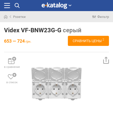
Розетки
Фильтр
Искали
раньше
Videx VF-BNW23G-G
серый
2
653 — 724
СРАВНИТЬ ЦЕНЫ
грн.
в сравнение
в список