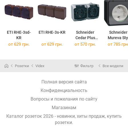
ETI RHE-3sd-
ETI RHE-3s-KR
Schneider
Schneider
KR
Cedar Plus
Mureva Sty
WDE000625
MUR3603
от 629 грн.
от 629 грн.
от 570 грн.
от 785 грн
Розетки
Videx
Фильтр
Все модели
Полная версия сайта
Конфиденциальность
Вопросы и пожелания по сайту
Магазинам
Каталог розеток 2026 - новинки, хиты продаж,
купить
розетки
.