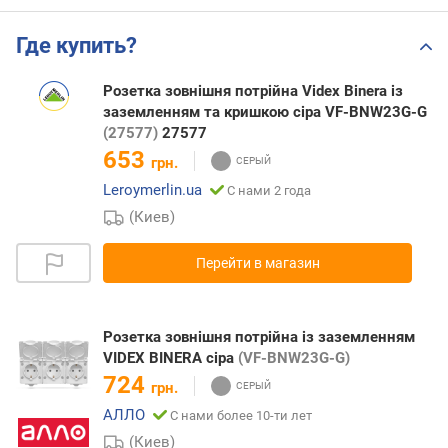
Где купить?
Розетка зовнішня потрійна Videx Binera із
заземленням та кришкою сіра VF-BNW23G-G
(27577)
27577
653
грн.
Leroymerlin.ua
С нами 2 года
(Киев)
Перейти в магазин
Розетка зовнішня потрійна із заземленням
VIDEX BINERA сіра
(VF-BNW23G-G)
724
грн.
АЛЛО
С нами более 10-ти лет
(Киев)