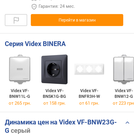
Гарантия: 24 мес.
Перейти в магазин
Серия Videx BINERA
Videx VF-
Videx VF-
Videx VF-
Videx VF-
BNW11L-G
BNSK1G-BG
BNFR3H-W
BNW12-G
от 265 грн.
от 158 грн.
от 61 грн.
от 223 грн
Динамика цен на Videx VF-BNW23G-
G
серый