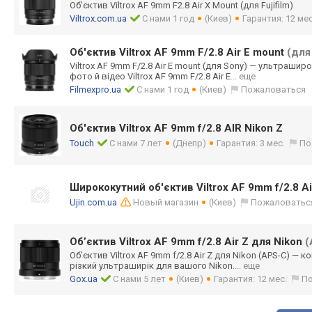
Об'єктив Viltrox AF 9mm F2.8 Air X Mount (для Fujifilm)
Viltrox.com.ua
С нами 1 год
(Киев)
Гарантия: 12 мес
Об'єктив Viltrox AF 9mm F/2.8 Air E mount
(для
Viltrox AF 9mm F/2.8 Air E mount (для Sony) — ультрашир
фото й відео Viltrox AF 9mm F/2.8 Air E
... еще
Filmexpro.ua
С нами 1 год
(Киев)
Пожаловаться
Об'єктив Viltrox AF 9mm f/2.8 AIR Nikon Z
Touch
С нами 7 лет
(Днепр)
Гарантия: 3 мес.
По
Ширококутний об'єктив Viltrox AF 9mm f/2.8 Ai
Ujin.com.ua
Новый магазин
(Киев)
Пожаловатьс
Обʼєктив Viltrox AF 9mm f/2.8 Air Z для Nikon
(
Обʼєктив Viltrox AF 9mm f/2.8 Air Z для Nikon (APS-C) — 
різкий ультраширік для вашого Nikon.
... еще
Gox.ua
С нами 5 лет
(Киев)
Гарантия: 12 мес.
П