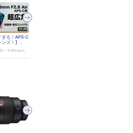
ぎる！APS-C
Viltrox AF 9mm F2.8 Air -
빌트록스 VILTROX A
レンズ！】
il nuovo grandangolare
9mm F2.8 Air 출시
9mm F2.8 /
compatto Viltrox APS-C
25
9 343 просмотра
19 сентября 2025
2 960 просмотров
23 сентября 2025
1 105 п
0 II , Nikon
per Sony e Nikon
おすすめ超広角単
！