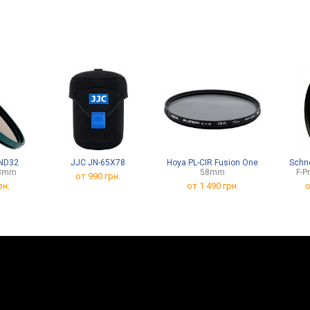
ND32
JJC JN-65X78
Hoya PL-CIR Fusion One
Schne
58mm
58mm
F-P
от 990 грн.
рн.
от
1 490 грн.