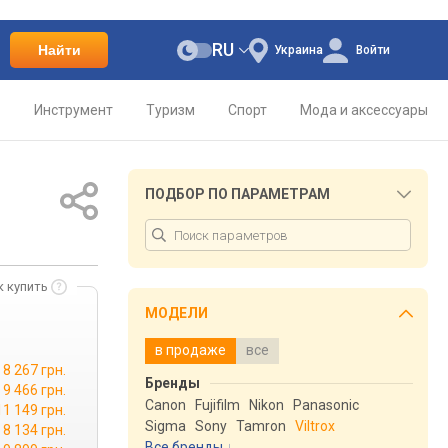
RU
Найти
Украина
Войти
о
Инструмент
Туризм
Спорт
Мода и аксессуары
ПОДБОР ПО ПАРАМЕТРАМ
к купить
МОДЕЛИ
в продаже
все
8 267 грн.
Бренды
9 466 грн.
Canon
Fujifilm
Nikon
Panasonic
11 149 грн.
Sigma
Sony
Tamron
Viltrox
8 134 грн.
Все бренды