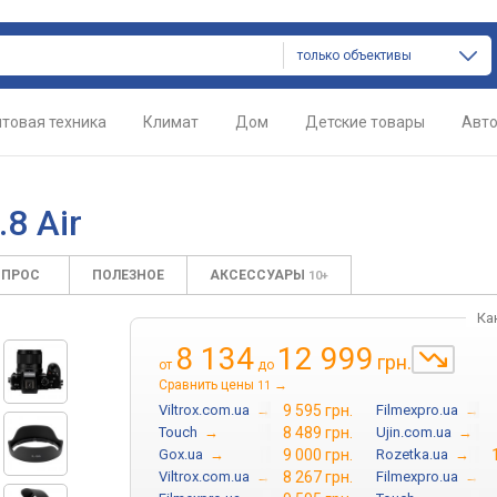
только объективы
товая техника
Климат
Дом
Детские товары
Авт
8 Air
ОПРОС
ПОЛЕЗНОЕ
АКСЕССУАРЫ
10+
Ка
8 134
12 999
грн.
от
до
Сравнить цены
→
11
Viltrox.com.ua
→
9 595 грн.
Filmexpro.ua
→
Touch
→
8 489 грн.
Ujin.com.ua
→
Gox.ua
→
9 000 грн.
Rozetka.ua
→
Viltrox.com.ua
→
8 267 грн.
Filmexpro.ua
→