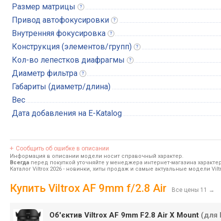
Размер
матрицы
Привод
автофокусировки
Внутренняя
фокусировка
Конструкция
(элементов/групп)
Кол-во лепестков
диафрагмы
Диаметр
фильтра
Габариты (диаметр/длина)
Вес
Дата добавления на E-Katalog
Сообщить об ошибке в описании
Информация в описании модели носит справочный характер.
Всегда
перед покупкой уточняйте у менеджера интернет-магазина характе
Каталог Viltrox 2026
- новинки, хиты продаж и самые актуальные модели Viltr
Купить Viltrox AF 9mm f/2.8 Air
Все цены 11
→
Об'єктив Viltrox AF 9mm F2.8 Air X Mount
(для 