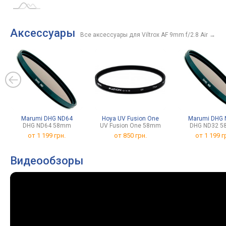
Аксессуары
Все аксессуары для Viltrox AF 9mm f/2.8 Air
→
Marumi DHG ND64
Hoya UV Fusion One
Marumi DHG 
DHG ND64 58mm
UV Fusion One 58mm
DHG ND32 
от
1 199 грн.
от
850 грн.
от
1 199 г
Видеообзоры