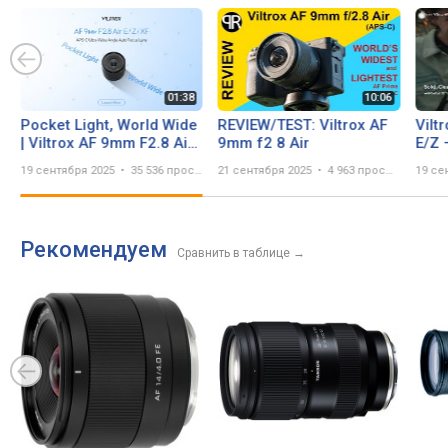
Pocket Light, World Wide
REVIEW/TEST: Viltrox AF
Vilt
| Viltrox AF 9mm F2.8 Air
9mm f2 8 Air
E/Z 
E/Z/XF
Lum
19 сентября 2025
35 536 просмотров
21 сентября 2025
4 963 просмотра
19 се
Рекомендуем
Сравнить в таблице
→