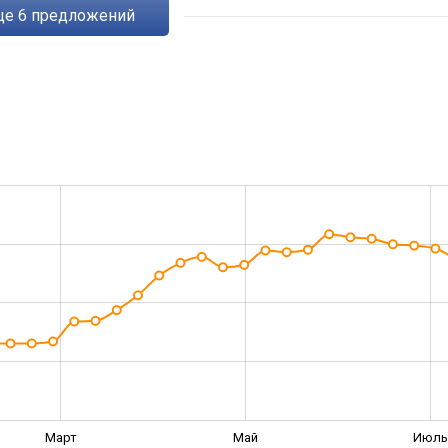
eще
6
предложений
Март
Май
Июл