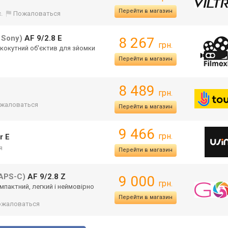
Перейти в магазин
.
Пожаловаться
 Sony)
AF 9/2.8 E
8 267
грн.
ококут
ний об'єктив для зйомки
Перейти в магазин
8 489
грн.
жаловаться
Перейти в магазин
9 466
грн.
r E
я
Перейти в магазин
APS-C)
AF 9/2.8 Z
9 000
грн.
компактний, легкий і неймовірно
Перейти в магазин
ожаловаться