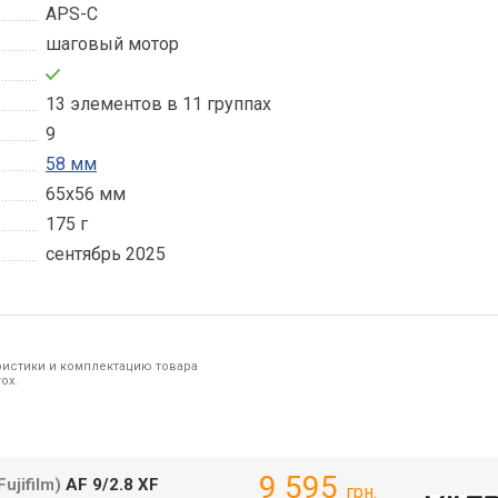
APS-C
шаговый мотор
13 элементов в 11 группах
9
58 мм
65х56 мм
175 г
сентябрь 2025
ристики и комплектацию товара
ox.
9 595
Fujifilm)
AF 9/2.8 XF
грн.