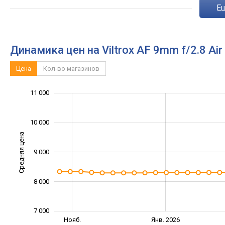
Динамика цен на Viltrox AF 9mm f/2.8 Air
Цена
Кол-во магазинов
12 000
6 000
6 500
7 500
8 500
5 000
11 000
10 000
Средняя цена
9 000
10 000
8 000
7 000
Сент.
Сент.
Нояб.
Янв. 2026
L