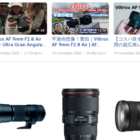
rox AF 9mm F2.8 Air
平過你想像！實拍｜Viltrox
【コスパ良す
– Ultra Gran Angular
AF 9mm F2.8 Air | AF
用の超広角
inoso para APS-C
14mm F4 Air｜ft. 澳門吉
Viltrox AF 
нтября 2025
2 773 просмотра
19 сентября 2025
20 682 просмотра
19 сентября 20
爺@吉公館｜Canon V1 體
α6700,ZV-E1
驗 | 轉接 Nikon Z | SONY E
Z50 IIに
焦点レンズ