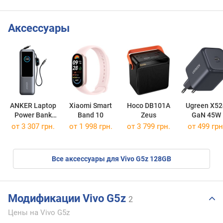
Аксессуары
ANKER Laptop
Xiaomi Smart
Hoco DB101A
Ugreen X52
Power Bank
Band 10
Zeus
GaN 45W
25000 165W
от 3 307 грн.
от 1 998 грн.
от 3 799 грн.
от 499 грн
Все аксессуары для Vivo G5z 128GB
Модификации Vivo G5z
2
Цены на Vivo G5z