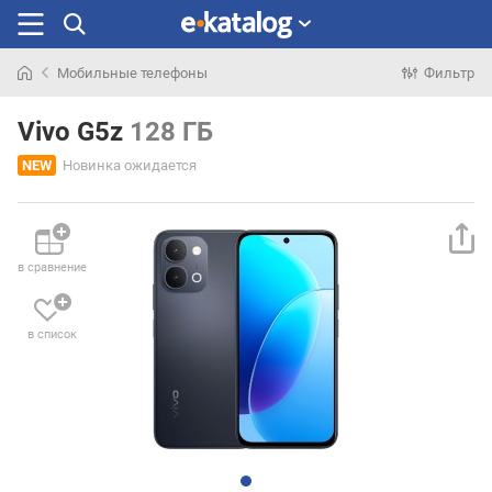
Мобильные телефоны
Фильтр
Искали
раньше
Vivo G5z
128 ГБ
NEW
Новинка ожидается
в сравнение
в список