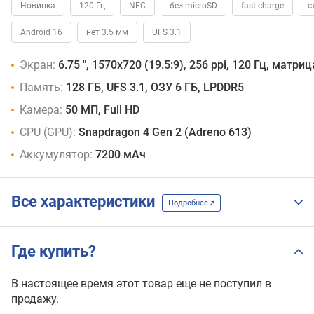
Новинка
120 Гц
NFC
без microSD
fast charge
с
Android 16
нет 3.5 мм
UFS 3.1
Экран:
6.75 ", 1570х720 (19.5:9), 256 ppi, 120 Гц, матриц
Память:
128 ГБ, UFS 3.1, ОЗУ 6 ГБ, LPDDR5
Камера:
50 МП, Full HD
CPU (GPU):
Snapdragon 4 Gen 2 (Adreno 613)
Аккумулятор:
7200 мАч
Все характеристики
Подробнее
Где купить?
В настоящее время этот товар еще не поступил в
продажу.