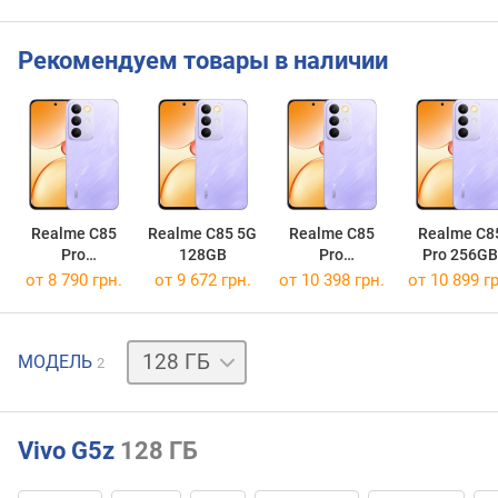
Рекомендуем товары в наличии
Realme C85
Realme C85 5G
Realme C85
Realme C8
Pro
128GB
Pro
Pro 256GB
128GB/8GB
128GB/6GB
от 8 790 грн.
от 9 672 грн.
от 10 398 грн.
от 10 899 гр
256 ГБ
МОДЕЛЬ
2
Vivo G5z
128 ГБ