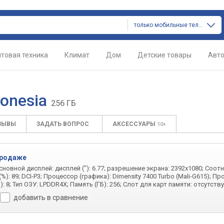
только мобильные телефоны
товая техника
Климат
Дом
Детские товары
Авт
donesia
256 ГБ
ЗЫВЫ
ЗАДАТЬ ВОПРОС
АКСЕССУАРЫ
10+
продаже
Основной дисплей: дисплей ("): 6.77; разрешение экрана: 2392x1080; Соо
%): 89; DCI-P3; Процессор (графика): Dimensity 7400 Turbo (Mali-G615); П
ГБ): 8; Тип ОЗУ: LPDDR4X; Память (ГБ): 256; Слот для карт памяти: отсутств
добавить в сравнение