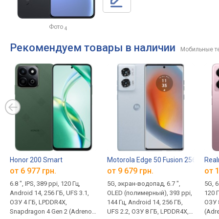
Фото
4
Рекомендуем товары в наличии
Мобильные т
Honor 200 Smart
Motorola Edge 50 Fusion 256GB/8G
Rea
от 6 977 грн.
от 9 679 грн.
от 1
6.8 ", IPS, 389 ppi, 120 Гц,
5G, экран-водопад, 6.7 ",
5G, 6
Android 14, 256 ГБ, UFS 3.1,
OLED (полимерный), 393 ppi,
120 Г
ОЗУ 4 ГБ, LPDDR4X,
144 Гц, Android 14, 256 ГБ,
ОЗУ 
Snapdragon 4 Gen 2 (Adreno
UFS 2.2, ОЗУ 8 ГБ, LPDDR4X,
(Adr