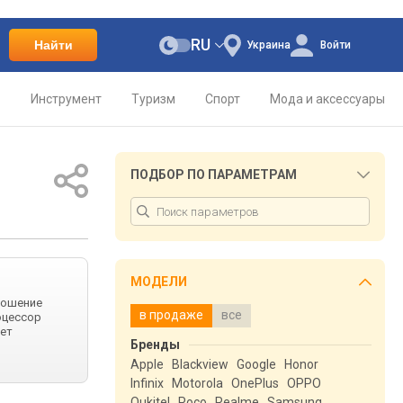
RU
Найти
Украина
Войти
о
Инструмент
Туризм
Спорт
Мода и аксессуары
ПОДБОР ПО ПАРАМЕТРАМ
МОДЕЛИ
тношение
в продаже
все
роцессор
ует
Бренды
Apple
Blackview
Google
Honor
Infinix
Motorola
OnePlus
OPPO
Oukitel
Poco
Realme
Samsung