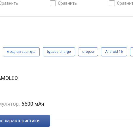
ля, 50 МП, съемка 4K,
модуля, 50 МП, съемка 4K,
50 МП, + 8 М
сравнить
сравнить
сравни
дленная съемка, Wi-Fi 5,
замедленная съемка, Wi-Fi 5,
Wi-Fi 5, без 
icroSD, NFC, стерео, Hi-
без microSD, NFC, стерео, Hi-
стерео, Dolb
защита IP68/IP69K, нет
Res, защита IP68/IP69K, нет
IP68/IP69K, 
м, зарядка: fast charge,
3.5 мм, зарядка: fast charge,
нет 3.5 мм, з
мАч, 194 г
6000 мАч, 194 г
charge, 6150
мощная зарядка
bypass charge
стерео
Android 16
а AMOLED
мулятор:
6500 мАч
Все характеристики