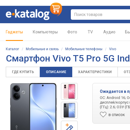
Гаджеты
Компьютеры
Фото
TV
Аудио
Бы
Каталог
/
Мобильные и связь
/
Мобильные телефоны
/
Vivo
Смартфон Vivo T5 Pro 5G In
ГДЕ КУПИТЬ
ОПИСАНИЕ
ХАРАКТЕРИСТИКИ
ОТ
Ожидается в 
ОС: Android 16; 
дисплей/корпус (
(ГГц): 2.6; ОЗУ (
в список