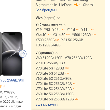
Sigma mobile
UleFone
Vivo
Xiaomi
Все бренды
Vivo
(
серия
)
Y (бюджетные
+)
Y19
Y93
Y05e
Y11d
Y11e
Y6c 4G
Y31s 5G
Y500 128GB
Y500 256GB
Y31 5G 256GB
Y35 128GB/4GB
V
(средние)
V60 512GB/12GB
V70 256GB/12GB
V70 FE 256GB/8GB
V70 Lite 5G 128GB
V70 Lite 5G 512GB
V60 Lite 5G 256Gb/8GB
n 50 256GB/8GB
Motorola Edge 50 Fusion 512GB
Poco F6 256GB/12G
V70 Lite 5G 256GB/6GB
грн.
от 13 999 грн.
от 15 859 грн.
V70 Lite 5G 256GB/8GB
D, 429 ppi,
5G, экран-водопад, 6.7 ",
5G, 6.67 ", AMOLED, 44
V60 Lite 5G 256Gb/12GB
d 16, 256 ГБ,
OLED (полимерный), 393 ppi,
120 Гц, Dolby Vision, 
V70 Lite 5G 256GB/12GB
io G200 Ultimate
144 Гц, Android 14, 512 ГБ,
14, 256 ГБ, UFS 4.0, О
Еще модели
↓
амера: 2 модуля,
UFS 2.2, ОЗУ 12 ГБ, LPDDR4X,
LPDDR5X, мощный