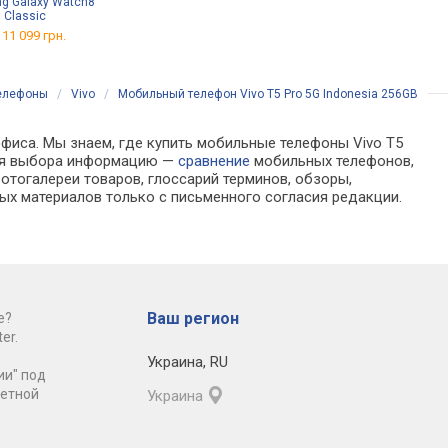
g Galaxy Watch8
Ugreen Nexode 30W GaN
Hoco DB03 Max Centurion
Classic
USB C Charger
от 2 949 грн.
 11 099 грн.
от 569 грн.
елефоны
/
Vivo
/
Мобильный телефон Vivo T5 Pro 5G Indonesia 256GB
офиса. Мы знаем, где купить мобильные телефоны Vivo T5
 для выбора информацию —
сравнение
мобильных телефонов,
отогалереи товаров, глоссарий терминов, обзоры,
ых материалов только с письменного согласия редакции.
Ваш регион
е?
er.
Украина
,
RU
ии" под
ретной
Украина