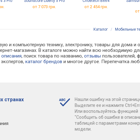
s 3 Pro
Soundcore Liberty 5 Pro
Choetech B664
Samsun
рн.
от 7 073 грн.
от 2 454 грн.
от
Каталог
/
Мобильные т
вую и компьютерную технику, электронику, товары для дома и 
интернет-магазинах. В каталоге можно найти всю необходимую
е
описания
, поиск товара по названию,
отзывы
пользователей, ф
экспертов,
каталог брендов
и многое другое. Перепечатка люб
х странах
Нашли ошибку на этой страниц
Выделите ее и нажмите Ctrl+Ent
Или воспользуйтесь функцией
"Сообщить об ошибке в описан
ания
таблицей с параметрами конк
модели.