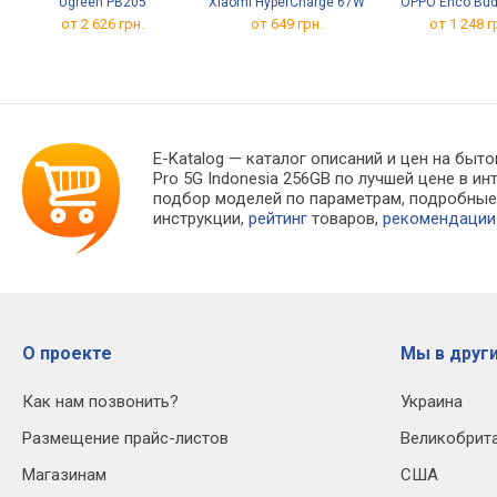
Ugreen PB205
Xiaomi HyperCharge 67W
OPPO Enco Bud
от 2 626 грн.
от 649 грн.
от 1 248 г
E-Katalog
— каталог описаний и цен на быто
Pro 5G Indonesia 256GB по лучшей цене в 
подбор моделей по параметрам, подробны
инструкции,
рейтинг
товаров,
рекомендации
О проекте
Мы в други
Как нам позвонить?
Украина
Размещение прайс-листов
Великобрит
Магазинам
США