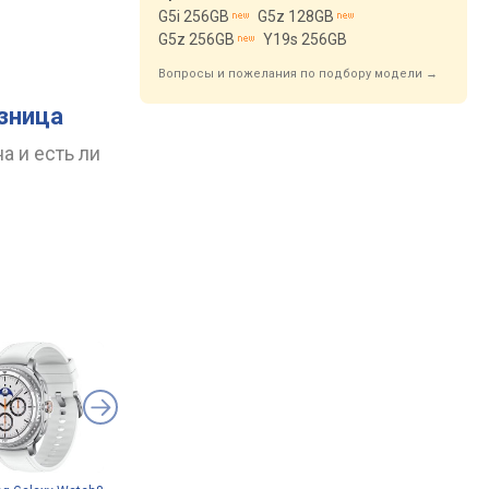
G5i 256GB
G5z 128GB
G5z 256GB
Y19s 256GB
Вопросы и пожелания по подбору модели →
азница
а и есть ли