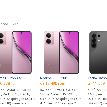
елефоны Vivo
→
B
lme P3 256GB/8GB
Realme P3 512GB
Tecno Camo
0 778 грн.
от 13 490 грн.
от 11 569 
.67 ", AMOLED, 395 ppi,
5G, 6.67 ", AMOLED, 395 ppi,
6.78 ", AMOLE
ц, Android 15, 256 ГБ,
120 Гц, Android 15, 512 ГБ,
144 Гц, Androi
8 ГБ, Snapdragon 6 Gen 4
ОЗУ 12 ГБ, Snapdragon 6 Gen
ОЗУ 8 ГБ, Hel
eno 810), камера: 2
4 (Adreno 810), камера: 2
(Mali-G57), к