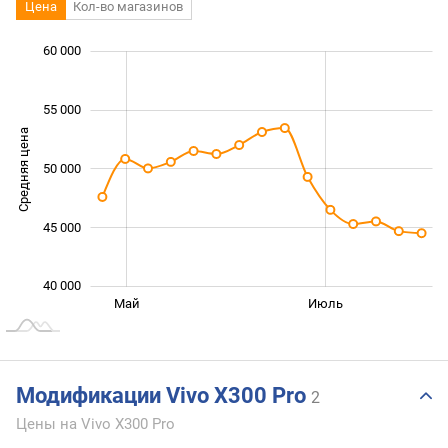
Цена
Кол-во магазинов
 000
 000
 000
 000
 000
 000
 000
60 000
55 000
Средняя цена
50 000
40 000
45 000
40 000
Сент.
Март
Май
Июль
L
Модификации Vivo X300 Pro
2
Цены на Vivo X300 Pro