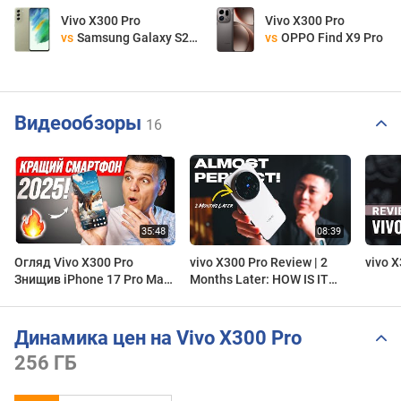
Vivo X300 Pro
Vivo X300 Pro
vs
Samsung Galaxy S21 FE 5G
vs
OPPO Find X9 Pro
Видеообзоры
16
Огляд Vivo X300 Pro
vivo X300 Pro Review | 2
vivo X
Знищив iPhone 17 Pro Max!
Months Later: HOW IS IT
Найкращий Смартфон
THIS GOOD?!
початку 2026!
Динамика цен на Vivo X300 Pro
256 ГБ