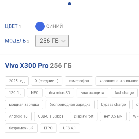
ЦВЕТ
1
512 ГБ
МОДЕЛЬ
2
Vivo X300 Pro
256 ГБ
2025 год
X (средние +)
камерофон
хорошая автономнос
120 Гц
NFC
без microSD
влагозащита
fast charge
мощная зарядка
беспроводная зарядка
bypass charge
с
Android 16
USB-C ≥ 5Gbps
DisplayPort
нет 3.5 мм
Wi-
безрамочный
LTPO
UFS 4.1