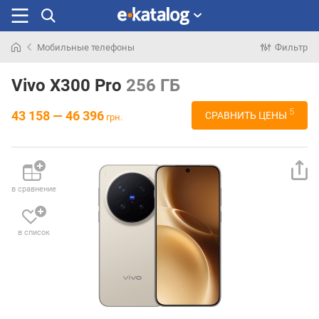
Мобильные телефоны
Фильтр
Искали
раньше
Vivo X300 Pro
256 ГБ
5
43 158 — 46 396
СРАВНИТЬ ЦЕНЫ
грн.
в сравнение
в список