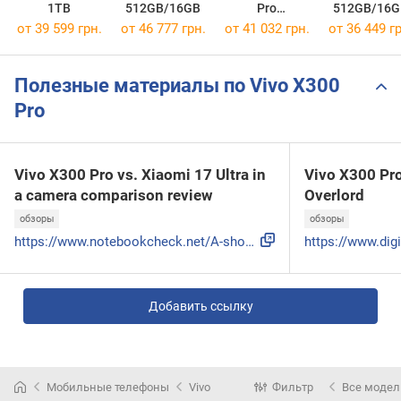
1TB
512GB/16GB
Pro
512GB/16G
512GB/16GB
от 39 599 грн.
от 46 777 грн.
от 41 032 грн.
от 36 449 гр
Полезные материалы по Vivo X300
Pro
Vivo X300 Pro vs. Xiaomi 17 Ultra in
Vivo X300 Pro
a camera comparison review
Overlord
обзоры
обзоры
https://www.notebookcheck.net/A-showdown-in-China-Vivo-X300...
Добавить ссылку
Мобильные телефоны
Vivo
Фильтр
Все модел