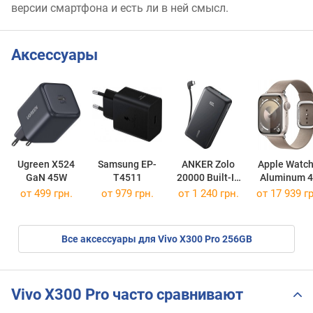
версии смартфона и есть ли в ней смысл.
Аксессуары
Ugreen X524
Samsung EP-
ANKER Zolo
Apple Watch
GaN 45W
T4511
20000 Built-In
Aluminum 
USB-C Cable
mm Cellula
от 499 грн.
от 979 грн.
от 1 240 грн.
от 17 939 гр
22.5W
Все аксессуары для Vivo X300 Pro 256GB
Vivo X300 Pro часто сравнивают