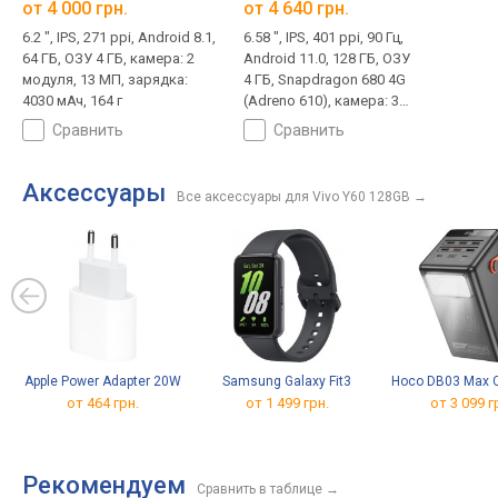
от 4 000 грн.
от 4 640 грн.
6.2 ", IPS, 271 ppi, Android 8.1,
6.58 ", IPS, 401 ppi, 90 Гц,
64 ГБ, ОЗУ 4 ГБ, камера: 2
Android 11.0, 128 ГБ, ОЗУ
модуля, 13 МП, зарядка:
4 ГБ, Snapdragon 680 4G
4030 мАч, 164 г
(Adreno 610), камера: 3
модуля, 50 МП, Wi-Fi 5,
сравнить
сравнить
защита IP54, зарядка:
5000 мАч, 188 г
Аксессуары
Все аксессуары для Vivo Y60 128GB
→
Apple Power Adapter 20W
Samsung Galaxy Fit3
Hoco DB03 Max C
от 464 грн.
от 1 499 грн.
от 3 099 г
Рекомендуем
Сравнить в таблице
→