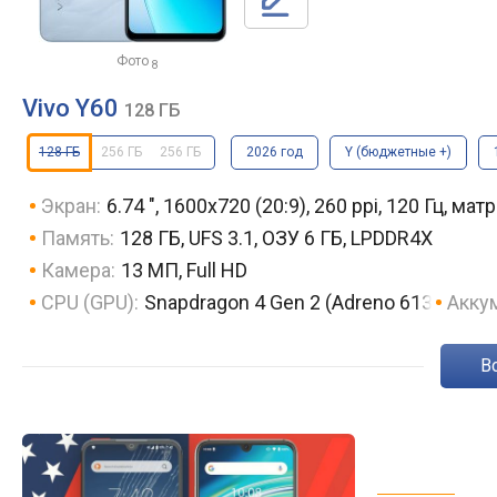
Фото
8
Vivo Y60
128 ГБ
128 ГБ
256 ГБ
256 ГБ
2026 год
Y (бюджетные +)
Экран:
6.74 ", 1600х720 (20:9), 260 ppi, 120 Гц, мат
Память:
128 ГБ, UFS 3.1, ОЗУ 6 ГБ, LPDDR4X
Камера:
13 МП, Full HD
CPU (GPU):
Snapdragon 4 Gen 2 (Adreno 613)
Акку