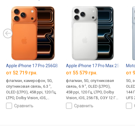
Apple iPhone 17 Pro 256GB
Apple iPhone 17 Pro Max 256GB
Moto
от 52 719 грн.
от 55 579 грн.
от 9
флагман, камерофон, 5G,
флагман, 5G, спутниковая
5G, э
спутниковая связь, 6.3 ",
связь, 6.9 ", OLED (LTPO),
OLED
OLED (LTPO), 458 ppi, 120 Гц,
458 ppi, 120 Гц, LTPO, Dolby
144 Г
LTPO, Dolby Vision, iOS,
Vision, iOS, 256 ГБ, ОЗУ 12 ГБ,
UFS 
256 ГБ, ОЗУ 12 ГБ, LPDDR5,
LPDDR5, мощный процессор,
Snap
сравнить
сравнить
мощный процессор, Apple
Apple A19 Pro (Apple GPU),
710)
A19 Pro (Apple GPU), камера:
камера: 3 модуля, 48 МП, +
50 М
3 модуля, 48 МП, + 48 МП,
48 МП, съемка 4K,
стаб
съемка 4K, стабилизация,
стабилизация, замедленная
съемк
замедленная съемка,
съемка, DisplayPort, Wi-Fi 7,
NFC,