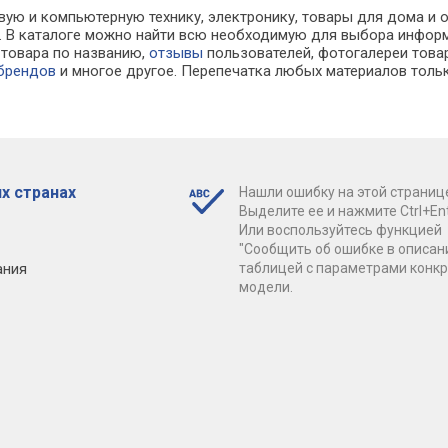
защита IP68, нет 3.5 мм,
без microSD, NFC, стерео,
съемка, Wi-Fi
вую и компьютерную технику, электронику, товары для дома и 
ка: fast charge,
защита IP68/IP69K, нет 3.5
NFC, стерео, 
ах. В каталоге можно найти всю необходимую для выбора инфо
мАч, 175 г
мм, зарядка: беспроводная,
Res, защита I
к товара по названию,
отзывы
пользователей, фотогалереи товар
fast charge, bypass charge,
зарядка: бес
 брендов
и многое другое. Перепечатка любых материалов тольк
7300 мАч, 215 г
charge, bypas
5000 мАч, 218
х странах
Нашли ошибку на этой страниц
Выделите ее и нажмите Ctrl+Ent
Или воспользуйтесь функцией
"Сообщить об ошибке в описан
ания
таблицей с параметрами конк
модели.