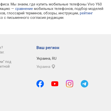
 7, без microSD,
Dolby Atmos, Hi-Res, защита
защита IP68/IP69K, не
офиса. Мы знаем, где купить мобильные телефоны Vivo Y60
Dolby Atmos, Hi-
IP68, нет 3.5 мм, зарядка: fast
мм, зарядка: fast cha
рмацию —
сравнение
мобильных телефонов, подбор моделей
P68, нет 3.5 мм,
charge, 6000 мАч, 195 г, без
bypass charge, 8300 
ов, глоссарий терминов, обзоры, инструкции,
рейтинг
проводная, fast
ЗУ
217 г
о с письменного согласия редакции.
s charge,
 г, без ЗУ
Ваш регион
е?
er.
Украина
,
RU
ии" под
ретной
Украина