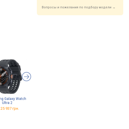
Вопросы и пожелания по подбору модели →
g Galaxy Watch
Apple AirPods 4 Active
Soundcore Liberty 5 Pro
Ultra 2
Noise Cancellation
от 7 123 грн.
 25 937 грн.
от 8 399 грн.