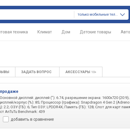
только мобильные телефоны
товая техника
Климат
Дом
Детские товары
Авт
ЗЫВЫ
ЗАДАТЬ ВОПРОС
АКСЕССУАРЫ
10+
 продаже
 Основной дисплей: дисплей ("): 6.74; разрешение экрана: 1600х720 (20:9);
сплей/корпус (%): 85; Процессор (графика): Snapdragon 4 Gen 2 (Adreno 
: 2.2; ОЗУ (ГБ): 6; Тип ОЗУ: LPDDR4X; Память (ГБ): 128; Слот для карт памя
ест AnTuTu Benchmark: 439
добавить в сравнение