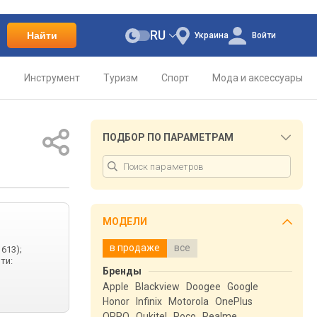
RU
Найти
Украина
Войти
о
Инструмент
Туризм
Спорт
Мода и аксессуары
ПОДБОР ПО ПАРАМЕТРАМ
МОДЕЛИ
в продаже
все
613);
ти:
Бренды
Apple
Blackview
Doogee
Google
Honor
Infinix
Motorola
OnePlus
OPPO
Oukitel
Poco
Realme