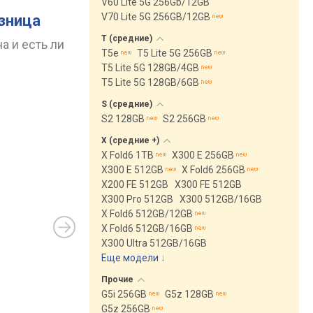
V60 Lite 5G 256Gb/12GB
V70 Lite 5G 256GB/12GB
азница
T
(средние)
а и есть ли
T5e
T5 Lite 5G 256GB
T5 Lite 5G 128GB/4GB
T5 Lite 5G 128GB/6GB
S
(средние)
S2 128GB
S2 256GB
X (средние
+)
X Fold6 1TB
X300 E 256GB
X300 E 512GB
X Fold6 256GB
X200 FE 512GB
X300 FE 512GB
X300 Pro 512GB
X300 512GB/16GB
X Fold6 512GB/12GB
X Fold6 512GB/16GB
X300 Ultra 512GB/16GB
Еще модели
↓
Прочие
G5i 256GB
G5z 128GB
G5z 256GB