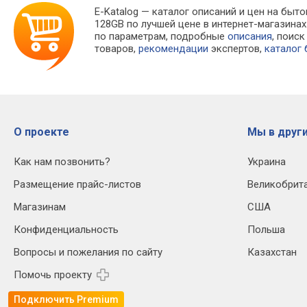
DisplayPort, Wi-Fi 7, без
без microSD, FaceID, NFC,
Res, 
E-Katalog
— каталог описаний и цен на быто
microSD, FaceID, NFC, стерео,
стерео, Dolby Atmos, защита
заряд
128GB по лучшей цене в интернет-магазин
Dolby Atmos, защита IP68,
IP68, нет 3.5 мм, зарядка:
5000 
по параметрам, подробные
описания
, поис
нет 3.5 мм, зарядка:
беспроводная, fast charge,
товаров,
рекомендации
экспертов,
каталог
беспроводная, fast charge,
4823 мАч, 233 г, без ЗУ
3988 мАч, 206 г, без ЗУ
О проекте
Мы в други
Как нам позвонить?
Украина
Размещение прайс-листов
Великобрит
Магазинам
США
Конфиденциальность
Польша
Вопросы и пожелания по сайту
Казахстан
Помочь проекту
Подключить Premium