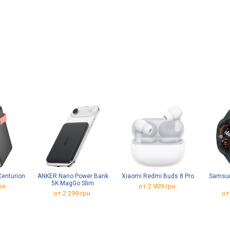
enturion
ANKER Nano Power Bank
Xiaomi Redmi Buds 8 Pro
Samsun
5K MagGo Slim
рн.
от 2 909 грн.
от 2 299 грн.
от