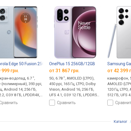
rola Edge 50 Fusion 256GB/8GB
OnePlus 15 256GB/12GB
Samsung Gal
 999 грн.
от 31 867 грн.
от 42 399 
кран-водопад, 6.7 ",
5G, 6.78 ", AMOLED (LTPO),
камерофон, 5G
 (полимерный), 393 ppi,
450 ppi, 165 Гц, LTPO, Dolby
AMOLED (LTPO
ц, Android 14, 256 ГБ,
Vision, Android 16, 256 ГБ,
120 Гц, LTPO, 
2.2, ОЗУ 8 ГБ, LPDDR4X,
UFS 4.1, ОЗУ 12 ГБ, LPDDR5X,
512 ГБ, UFS 4
dragon 7s Gen 2 (Adreno
мощный процессор,
LPDDR5X, м
сравнить
сравнить
сравни
, камера: 2 модуля,
Snapdragon 8 Elite Gen 5
процессор, 
П, + 13 МП, съемка 4K,
(Adreno 840), камера: 3
Elite (Adreno 
илизация, замедленная
модуля, 50 МП, + 50 МП,
модуля, 200 
Каталог
а, Wi-Fi 5, без microSD,
съемка 4K, стабилизация,
50 МП, съемк
 стерео, Dolby Atmos, Hi-
замедленная съемка, Wi-Fi 7,
стабилизаци