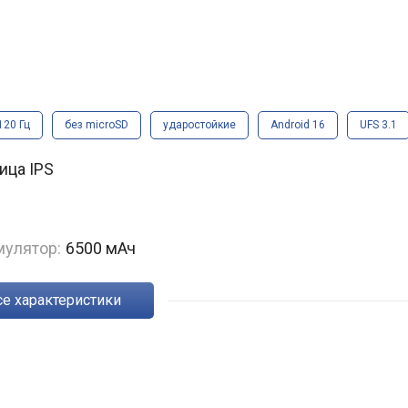
120 Гц
без microSD
ударостойкие
Android 16
UFS 3.1
рица IPS
мулятор:
6500 мАч
Все характеристики