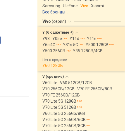
Samsung
UleFone
Vivo
Xiaomi
Все бренды
Vivo
(
серия
)
Y (бюджетные
+)
Y93
Y05e
Y11d
Y11e
Y6c 4G
Y31s 5G
Y500 128GB
Y500 256GB
Y35 128GB/4GB
Нет в продаже
Y60 128GB
V
(средние)
V60 Lite
V60 512GB/12GB
V70 256GB/12GB
V70 FE 256GB/8GB
V70 FE 256GB/12GB
V70 Lite 5G 128GB
V70 Lite 5G 512GB
V60 Lite 5G 256Gb/8GB
V70 Lite 5G 256GB/6GB
V70 Lite 5G 256GB/8GB