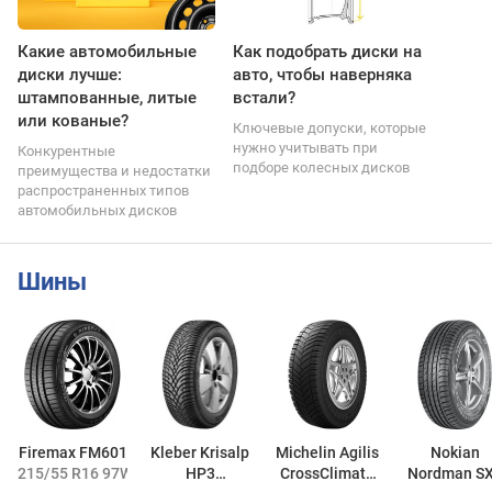
Какие автомобильные
Как подобрать диски на
диски лучше:
авто, чтобы наверняка
штампованные, литые
встали?
или кованые?
Ключевые допуски, которые
нужно учитывать при
Конкурентные
подборе колесных дисков
преимущества и недостатки
распространенных типов
автомобильных дисков
Шины
Firemax FM601
Kleber Krisalp
Michelin Agilis
Nokian
215/55 R16 97W
HP3
CrossClimate
Nordman S