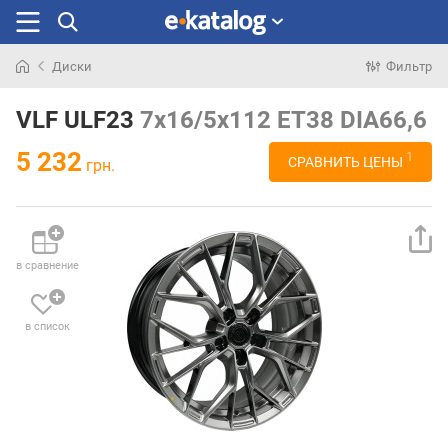
Диски
Фильтр
Искали
раньше
VLF ULF23
7x16/5x112 ET38 DIA66,6
5 232
1
СРАВНИТЬ ЦЕНЫ
грн.
в сравнение
в список